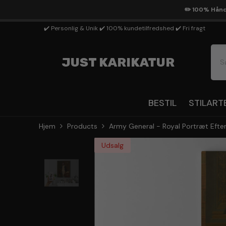
Gå Til Indhold
✏️ 100% Håndt
✔️ Personlig & Unik ✔️ 100% kundetilfredshed ✔️ Fri fragt
JUST KARIKATUR
BESTIL
STILART
Hjem
Products
Army General - Royal Portræt Efte
Udsalg