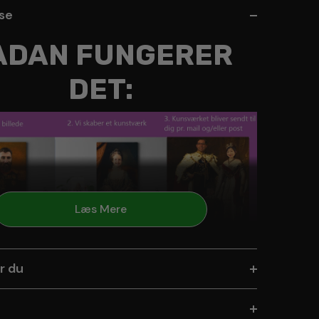
lse
ÅDAN FUNGERER
DET:
Læs Mere
r du