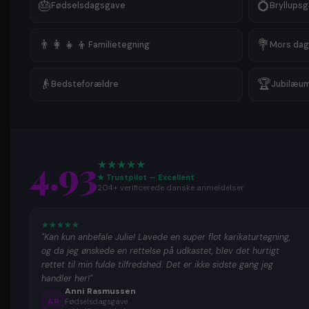
🎂
💍
Fødselsdagsgave
Bryllups
👨‍👩‍👧‍👦
💐
Familietegning
Mors dag
👴
🏆
Bedsteforældre
Jubilæu
4.93
★
★
★
★
★
★ Trustpilot — Excellent
204+ verificerede danske anmeldelser
★
★
★
★
★
"Kan kun anbefale Julie! Lavede en super flot karikaturtegning,
og da jeg ønskede en rettelse på udkastet, blev det hurtigt
rettet til min fulde tilfredshed. Det er ikke sidste gang jeg
handler her!"
Anni Rasmussen
AR
Fødselsdagsgave