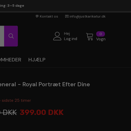
ring: 3–5 dage
💬 Kontakt os
💌 info@justkarikatur.dk
Hej
0
0
genstande
Log ind
Vogn
SOMHEDER
HJÆLP
neral - Royal Portræt Efter Dine
e sidste
25
timer
0 DKK
399.00 DKK
en ekspert