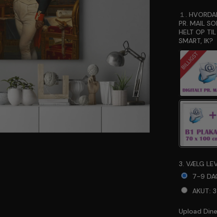
１. HVORDAN
PR. MAIL S
HELT OP TIL
SMART, IK?
3. VÆLG LEV
7-9 DA
AKUT: 
Upload Dine 
Selection 