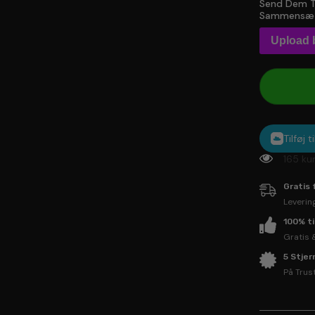
Send Dem Ti
Sammensætt
Upload b
Tilføj 
11 kun
Gratis 
Leverin
100% t
Gratis 
5 Stje
På Trus