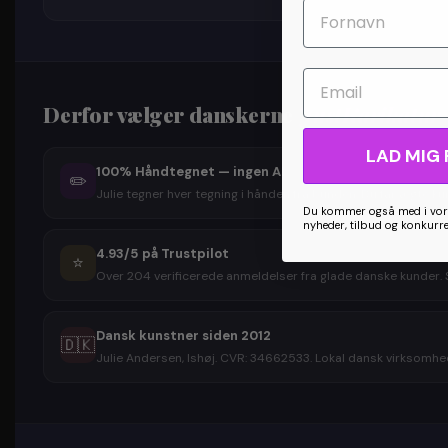
Email
Derfor vælger danskerne
JustKarikatur
LAD MIG 
100% Håndtegnet — ingen AI
✏️
Julie tegner hver tegning i hånden fra bunden. Du får ægte kun
Du kommer også med i vore
nyheder, tilbud og konkurr
4.93/5 på Trustpilot
⭐
Over 204 verificerede anmeldelser fra glade danske kunder. S
Dansk kunstner siden 2012
🇩🇰
Julie Andersen, Ishøj. CVR: 34662533. Lokal dansk virksomhed