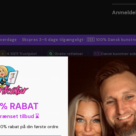
Anmeldel
 hverdage · Ekspres 3–5 dage tilgængeligt
· 🇩🇰 100% Dansk kunstne
⭐
4.93/5 Trustpilot
🔄
Gratis rettelser
🇩🇰
Dansk kunstner sid
Sådan får du din
tegning
— 3 enkle trin
2
0% RABAT
Upload dit foto & ønsker
grænset tilbud ⌛
Send et godt billede og noter dine ønsker til tema. Julie tegner
personligt fra bunden — ingen AI.
10% rabat på din første ordre.
⏱ 7–9 hverdage (ekspres: 3–5)