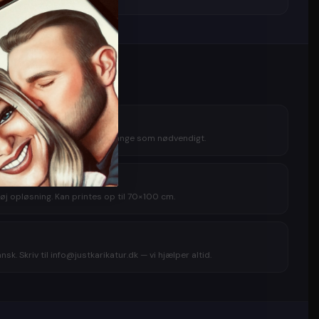
tilfreds
Vi retter gratis — så mange gange som nødvendigt.
itet
øj opløsning. Kan printes op til 70×100 cm.
sk. Skriv til info@justkarikatur.dk — vi hjælper altid.