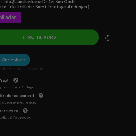
l Info@justkarikatur.dk (vi Kan Godt
e Enkeltbilleder Samt Foretage Ændringer)
illeder
TILFØJ TIL KURV
til Ønskeskyen
der ser dette produkt
fragt
g inden for 7-9 dage
ilfredshedsgaranti
& ubegrænset revision
rner ⭐⭐⭐⭐⭐
tpilot & Facebook