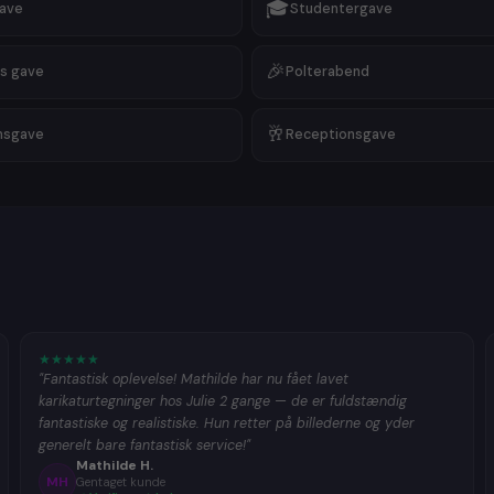
🎓
gave
Studentergave
🎉
s gave
Polterabend
🥂
msgave
Receptionsgave
★
★
★
★
★
"Fantastisk oplevelse! Mathilde har nu fået lavet
karikaturtegninger hos Julie 2 gange — de er fuldstændig
fantastiske og realistiske. Hun retter på billederne og yder
generelt bare fantastisk service!"
Mathilde H.
MH
Gentaget kunde