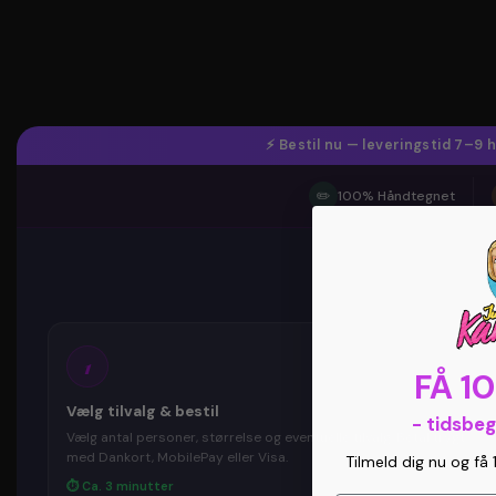
⚡ Bestil nu — leveringstid 7–9
✏️
100% Håndtegnet
1
FÅ 1
Vælg tilvalg & bestil
- tidsbe
Vælg antal personer, størrelse og eventuelle tilvalg. Betal trygt
med Dankort, MobilePay eller Visa.
Tilmeld dig nu og få 
⏱ Ca. 3 minutter