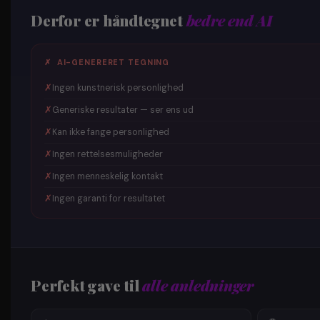
Derfor er håndtegnet
bedre end AI
✗ AI-GENERERET TEGNING
✗
Ingen kunstnerisk personlighed
✗
Generiske resultater — ser ens ud
✗
Kan ikke fange personlighed
✗
Ingen rettelsesmuligheder
✗
Ingen menneskelig kontakt
✗
Ingen garanti for resultatet
Perfekt gave til
alle anledninger