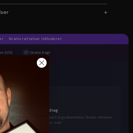
ser
r · Gratis rettelser inkluderet
en 2012
📦
Gratis fragt
3
Godkend udkast & modtag
Du modtager et digitalt udkast til godkendelse. Gratis rettelser
til du er tilfreds — levering pr. mail.
✓ Inkluderet i prisen