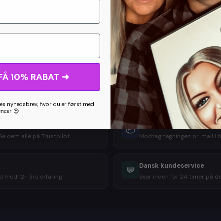
Dele
FÅ 10% RABAT ➜
Gratis rettelser til du er 
🔄
st, ikke en algoritme.
Ikke tilfreds med udkastet? 
s nyhedsbrev, hvor du er først med
encer 😍
Digital levering i høj kval
📦
e dem alle på Trustpilot.
Modtag tegningen pr. mail i h
Dansk kundeservice
💬
 med 12+ års erfaring.
Svar inden for 24 timer på dan