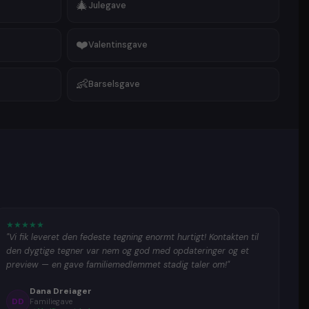
🎄
Julegave
❤️
Valentinsgave
👶
Barselsgave
★
★
★
★
★
"Vi fik leveret den fedeste tegning enormt hurtigt! Kontakten til
den dygtige tegner var nem og god med opdateringer og et
preview — en gave familiemedlemmet stadig taler om!"
Dana Dreiager
DD
Familiegave