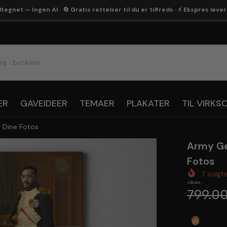
egnet — Ingen AI · 🔄 Gratis rettelser til du er tilfreds · ⚡ Ekspres leve
ER
GAVEIDEER
TEMAER
PLAKATER
TIL VIRK
r Dine Fotos
Army Ge
Fotos
7
solgt
SÅDAN...
799.0
Spørg 