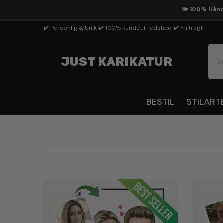
Gå Til Indhold
✏️ 100% Håndt
✔️ Personlig & Unik ✔️ 100% kundetilfredshed ✔️ Fri fragt
JUST KARIKATUR
BESTIL
STILART