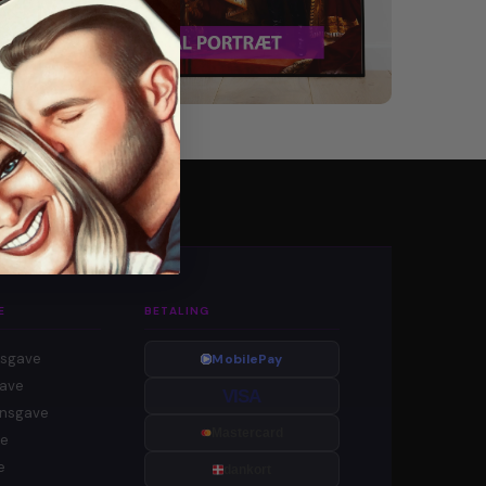
E
BETALING
gsgave
MobilePay
gave
VISA
onsgave
Mastercard
ve
e
dankort