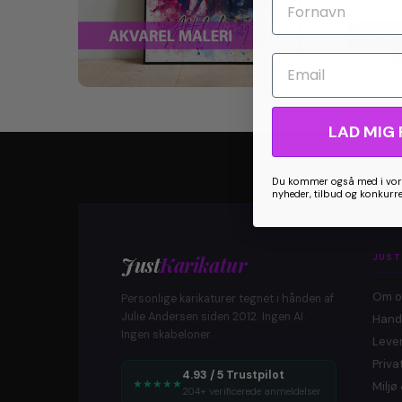
Email
LAD MIG 
Du kommer også med i vore
nyheder, tilbud og konkurr
Just
Karikatur
JUST
Om o
Personlige karikaturer tegnet i hånden af
Julie Andersen siden 2012. Ingen AI.
Hand
Ingen skabeloner.
Lever
Privat
4.93 / 5 Trustpilot
★
★
★
★
★
Milj
204+ verificerede anmeldelser