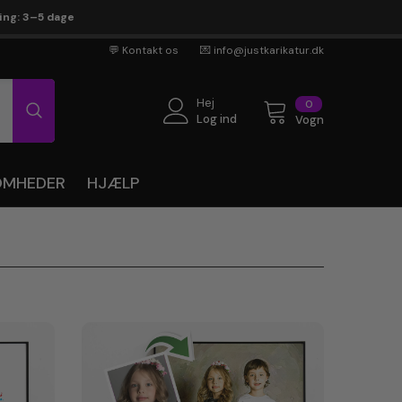
ring: 3–5 dage
💬 Kontakt os
💌 info@justkarikatur.dk
Hej
0
0
genstande
Log ind
Vogn
SOMHEDER
HJÆLP