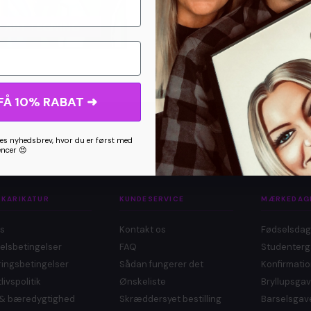
FÅ 10% RABAT ➜
s nyhedsbrev, hvor du er først med
encer 😍
 KARIKATUR
KUNDESERVICE
MÆRKEDAG
s
Kontakt os
Fødselsda
elsbetingelser
FAQ
Studenter
ingsbetingelser
Sådan fungerer det
Konfirmati
livspolitik
Ønskeliste
Bryllupsga
ø & bæredygtighed
Skræddersyet bestilling
Barselsgav