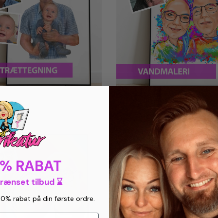
0% RABAT
grænset tilbud ⌛
10% rabat på din første ordre.