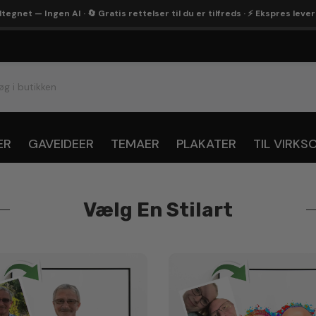
egnet — Ingen AI · 🔄 Gratis rettelser til du er tilfreds · ⚡ Ekspres leve
ER
GAVEIDEER
TEMAER
PLAKATER
TIL VIRK
Vælg En Stilart