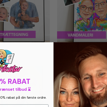
0% RABAT
grænset tilbud ⌛
10% rabat på din første ordre.