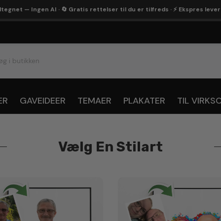
egnet — Ingen AI · 🔄 Gratis rettelser til du er tilfreds · ⚡ Ekspres leve
ER
GAVEIDEER
TEMAER
PLAKATER
TIL VIRK
Vælg En Stilart