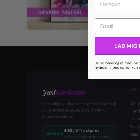
Email
LAD MIG 
Du kommer også med i vore
nyheder, tilbud og konkurr
Just
Karikatur
JUST
Om o
Personlige karikaturer tegnet i hånden af
Julie Andersen siden 2012. Ingen AI.
Hand
Ingen skabeloner.
Lever
Privat
4.93 / 5 Trustpilot
★
★
★
★
★
Milj
204+ verificerede anmeldelser