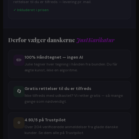
rettelser til du er tilfreds — levering pr. mail.
✓ Inkluderet i prisen
Derfor vælger danskerne
JustKarikatur
100% Håndtegnet — ingen AI
✏️
Julie tegner hver tegning i hånden fra bunden. Du får
ægte kunst, ikke en algoritme.
Gratis rettelser til du er tilfreds
🔄
Ikke tilfreds med udkastet? Vi retter gratis — så mange
gange som nødvendigt.
4.93/5 på Trustpilot
⭐
Over 204 verificerede anmeldelser fra glade danske
kunder. Se dem alle på Trustpilot.