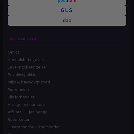
post
n
ord
GLS
dao
JUST KARIKATUR
Om os
Handelsbetingelser
Leveringsbetingelser
Privatlivspolitik
Miljø & bæredygtighed
Forhandlere
Bliv forhandler
Vi søger influencers
Affiliate — Tjen penge
Rabatkoder
Illustration for virksomheder