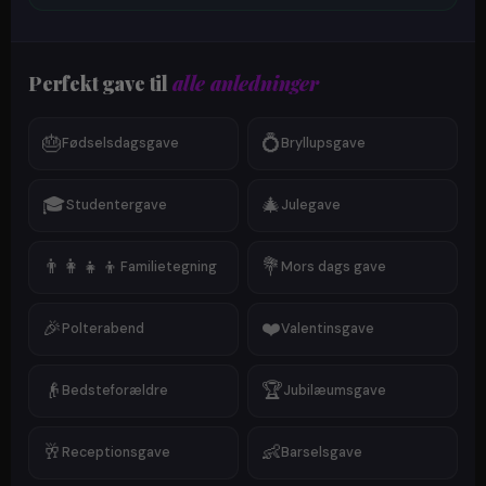
Perfekt gave til
alle anledninger
🎂
💍
Fødselsdagsgave
Bryllupsgave
🎓
🎄
Studentergave
Julegave
👨‍👩‍👧‍👦
💐
Familietegning
Mors dags gave
🎉
❤️
Polterabend
Valentinsgave
👴
🏆
Bedsteforældre
Jubilæumsgave
🥂
👶
Receptionsgave
Barselsgave