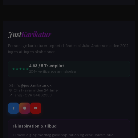
Just
Karikatur
Personlige karikaturer tegnet i hånden af Julie Andersen siden 2012.
Ingen AI. Ingen skabeloner.
4.93 / 5 Trustpilot
★
★
★
★
★
204+ verificerede anmeldelser
✉️
info@justkarikatur.dk
💬
Chat · svar inden 24 timer
📍
Ishøj · CVR 34662533
Få inspiration & tilbud
Tilmeld dig og modtag gaveinspiration og eksklusive tilbud.