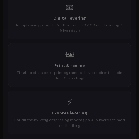
📧
Digital levering
Høj opløsning pr. mail · Printbar op til 70×100 cm · Levering 7–
9 hverdage
🖼️
Print & ramme
Tilkøb professionelt print og ramme · Leveret direkte til din
dør · Gratis fragt
⚡
Ekspres levering
Har du travlt? Vælg ekspres og modtag på 3–5 hverdage mod
et lille tillæg