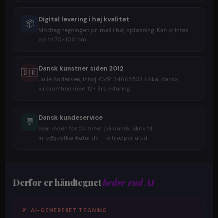
Digital levering i høj kvalitet
📦
Modtag tegningen pr. mail i høj opløsning. Kan printes
op til 70×100 cm.
Dansk kunstner siden 2012
🇩🇰
Julie Andersen, Ishøj. CVR: 34662533. Lokal dansk
virksomhed med 12+ års erfaring.
Dansk kundeservice
💬
Svar inden for 24 timer på dansk. Skriv til
info@justkarikatur.dk — vi hjælper altid.
Derfor er håndtegnet
bedre end AI
✗ AI-GENERERET TEGNING