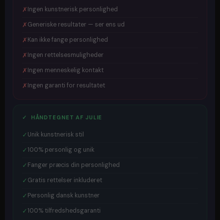
✗
Ingen kunstnerisk personlighed
✗
Generiske resultater — ser ens ud
✗
Kan ikke fange personlighed
✗
Ingen rettelsesmuligheder
✗
Ingen menneskelig kontakt
✗
Ingen garanti for resultatet
✓ HÅNDTEGNET AF JULIE
✓
Unik kunstnerisk stil
✓
100% personlig og unik
✓
Fanger præcis din personlighed
✓
Gratis rettelser inkluderet
✓
Personlig dansk kunstner
✓
100% tilfredshedsgaranti