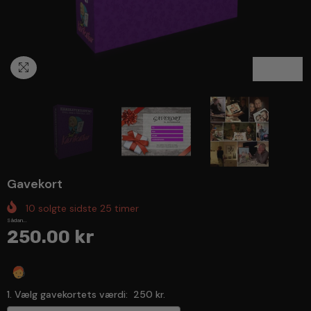
1
/
3
Gavekort
10
solgte sidste
25
timer
Sådan...
250.00 kr
Spørg en ekspert
1. Vælg gavekortets værdi:
250 kr.