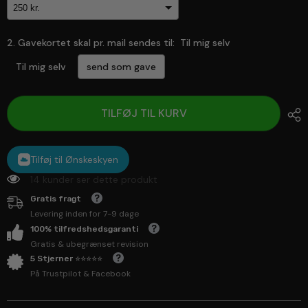
2. Gavekortet skal pr. mail sendes til:
Til mig selv
Til mig selv
send som gave
Selection will add
to the price
TILFØJ TIL KURV
Tilføj til Ønskeskyen
14 kunder ser dette produkt
Gratis fragt
Levering inden for 7-9 dage
100% tilfredshedsgaranti
Gratis & ubegrænset revision
5 Stjerner ⭐⭐⭐⭐⭐
På Trustpilot & Facebook