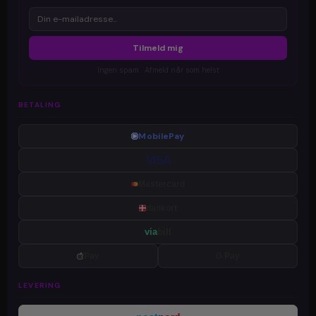
Tilmeld mig
Ingen spam · Afmeld når som helst
BETALING
MobilePay
VISA
Mastercard
dankort
via
bill
Pay
G Pay
LEVERING