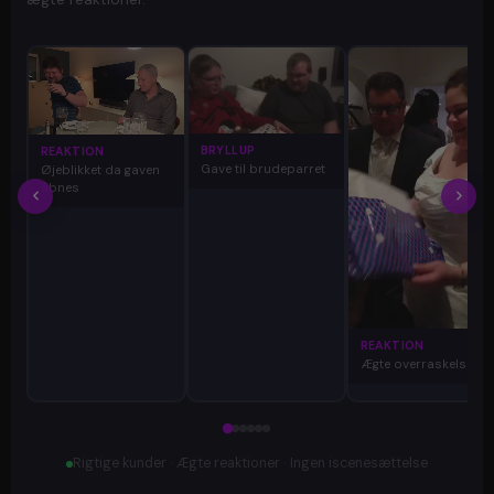
BRYLLUP
REAKTION
Gave til brudeparret
Øjeblikket da gaven
åbnes
REAKTION
Ægte overraskelse
Rigtige kunder · Ægte reaktioner · Ingen iscenesættelse