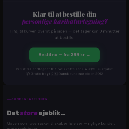
på din bestilling. Koden indtastes under "Rabatkode" når
du har lagt varen i kurven.
Klar til at bestille din
personlige karikaturtegning?
Tilføj til kurven øverst på siden — det tager kun 3 minutter
at bestille.
Bestil nu — fra 399 kr →
✏️ 100% Håndtegnet
·
🔄 Gratis rettelser
·
⭐ 4.93/5 Trustpilot
·
📦 Gratis fragt
·
🇩🇰 Dansk kunstner siden 2012
KUNDEREAKTIONER
Det
store
øjeblik…
Gaven som overrasker & skaber følelser — rigtige kunder,
ægte reaktioner.