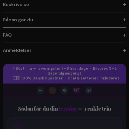
Beskrivelse
Sådan gør du
FAQ
Anmeldelser
⚡ Bestil nu — leveringstid 7–9 hverdage · Ekspres 3–5
dage tilgængeligt
· 🇩🇰 100% Dansk kunstner · Gratis rettelser inkluderet
✏️
⭐
🔄
🇩🇰
📦
Sådan får du din
tegning
— 3 enkle trin
1