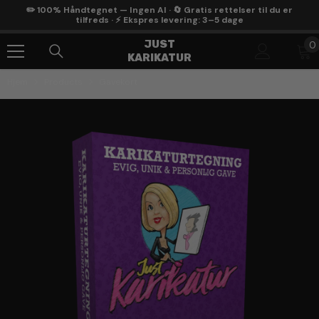
Gå Til Indhold
✏️ 100% Håndtegnet — Ingen AI · 🔄 Gratis rettelser til du er
tilfreds · ⚡ Ekspres levering: 3–5 dage
0
JUST
0
KARIKATUR
g
Hjem
Products
Gavekort