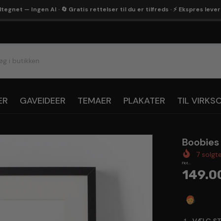
egnet — Ingen AI · 🔄 Gratis rettelser til du er tilfreds · ⚡ Ekspres leve
ER
GAVEIDEER
TEMAER
PLAKATER
TIL VIRK
Boobies 
7
solgt
Flot...
149.0
Spørg 