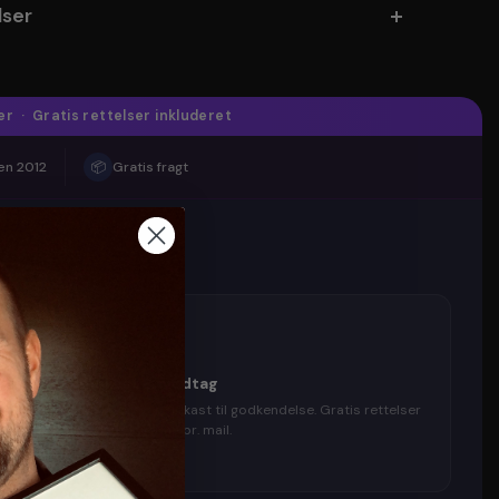
ser
r · Gratis rettelser inkluderet
en 2012
📦
Gratis fragt
3
Godkend udkast & modtag
Du modtager et digitalt udkast til godkendelse. Gratis rettelser
til du er tilfreds — levering pr. mail.
✓ Inkluderet i prisen