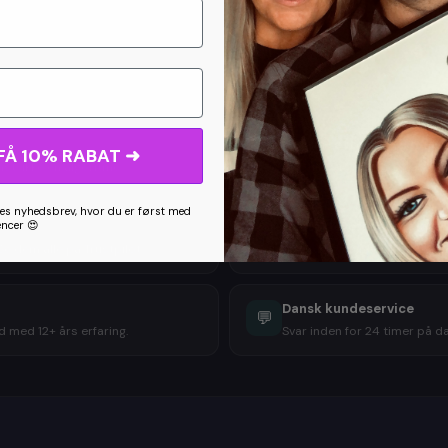
Dele
Gratis rettelser til du er 
🔄
FÅ 10% RABAT ➜
st, ikke en algoritme.
Ikke tilfreds med udkastet? 
s nyhedsbrev, hvor du er først med
encer 😍
Digital levering i høj kval
📦
e dem alle på Trustpilot.
Modtag tegningen pr. mail i h
Dansk kundeservice
💬
 med 12+ års erfaring.
Svar inden for 24 timer på dan