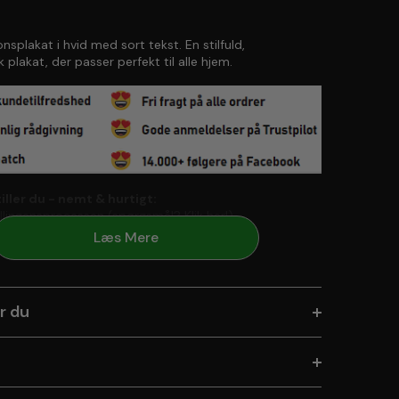
ionsplakat i hvid med sort tekst. En stilfuld,
k plakat, der passer perfekt til alle hjem.
ller du - nemt & hurtigt:
illingensprocessen (spørgsmål?
Klik her!
)
rven
Læs Mere
r betaling
r du