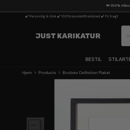
Gå Til Indhold
✏️ 100% Håndt
✔️ Personlig & Unik ✔️ 100% kundetilfredshed ✔️ Fri fragt
JUST KARIKATUR
BESTIL
STILART
Hjem
Products
Boobies Definition Plakat