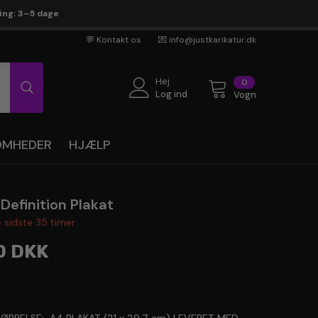
ring: 3–5 dage
💬 Kontakt os
💌 info@justkarikatur.dk
Hej
0
0
genstande
Log ind
Vogn
SOMHEDER
HJÆLP
Definition Plakat
e sidste
35
timer
0 DKK
en ekspert