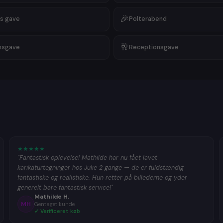
🎉
s gave
Polterabend
🥂
msgave
Receptionsgave
★
★
★
★
★
"Fantastisk oplevelse! Mathilde har nu fået lavet
karikaturtegninger hos Julie 2 gange — de er fuldstændig
fantastiske og realistiske. Hun retter på billederne og yder
generelt bare fantastisk service!"
Mathilde H.
MH
Gentaget kunde
✓ Verificeret køb