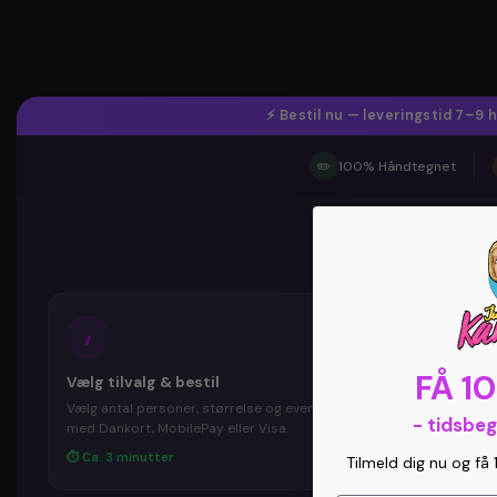
⚡ Bestil nu — leveringstid 7–9
✏️
100% Håndtegnet
1
FÅ 1
Vælg tilvalg & bestil
Vælg antal personer, størrelse og eventuelle tilvalg. Betal trygt
- tidsbe
med Dankort, MobilePay eller Visa.
⏱ Ca. 3 minutter
Tilmeld dig nu og få 