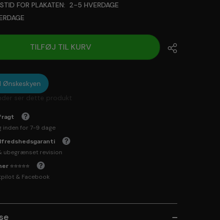
GSTID FOR PLAKATEN:
2-5 HVERDAGE
ERDAGE
will add
to the price
TILFØJ TIL KURV
til Ønskeskyen
nder ser dette produkt
fragt
g inden for 7-9 dage
ilfredshedsgaranti
& ubegrænset revision
rner ⭐⭐⭐⭐⭐
tpilot & Facebook
lse