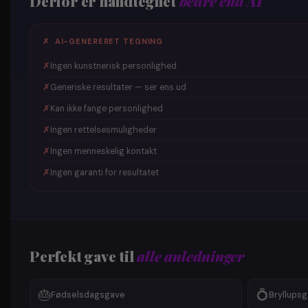
Derfor er håndtegnet
bedre end AI
✗ AI-GENERERET TEGNING
✗
Ingen kunstnerisk personlighed
✗
Generiske resultater — ser ens ud
✗
Kan ikke fange personlighed
✗
Ingen rettelsesmuligheder
✗
Ingen menneskelig kontakt
✗
Ingen garanti for resultatet
Perfekt gave til
alle anledninger
🎂
💍
Fødselsdagsgave
Bryllups