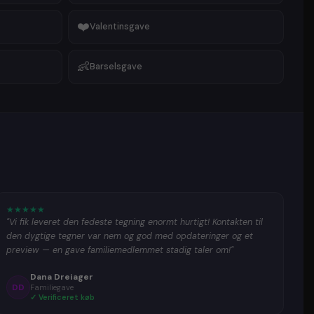
❤️
Valentinsgave
👶
Barselsgave
★
★
★
★
★
"Vi fik leveret den fedeste tegning enormt hurtigt! Kontakten til
den dygtige tegner var nem og god med opdateringer og et
preview — en gave familiemedlemmet stadig taler om!"
Dana Dreiager
DD
Familiegave
✓ Verificeret køb