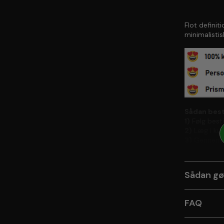
Flot definit
minimalistis
Sådan besti
1)
Følg best
2)
Læg i ku
3)
Gennemfø
Sådan gø
FAQ