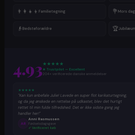
👨‍👩‍👧‍👦
💐
Familietegning
Mors dag
👴
🏆
Bedsteforældre
Jubilæu
4.93
★
★
★
★
★
★ Trustpilot — Excellent
204+ verificerede danske anmeldelser
★
★
★
★
★
"Kan kun anbefale Julie! Lavede en super flot karikaturtegning,
og da jeg ønskede en rettelse på udkastet, blev det hurtigt
rettet til min fulde tilfredshed. Det er ikke sidste gang jeg
handler her!"
Anni Rasmussen
AR
Fødselsdagsgave
✓ Verificeret køb