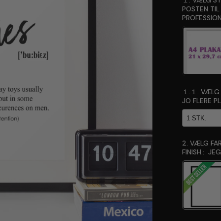
１. VÆLG ST
POSTEN TIL
PROFESSION
１.１. VÆLG A
JO FLERE P
2. VÆLG FA
FINISH.:
JEG