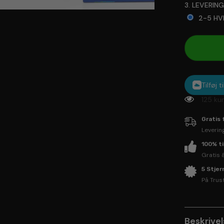
3. LEVERIN
2-5 HV
Selection 
Tilføj 
125 ku
Gratis 
Leverin
100% t
Gratis 
5 Stje
På Trus
Beskrive