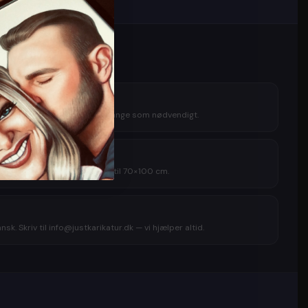
tilfreds
Vi retter gratis — så mange gange som nødvendigt.
itet
øj opløsning. Kan printes op til 70×100 cm.
sk. Skriv til info@justkarikatur.dk — vi hjælper altid.