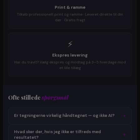
Print & ramme
Tilkøb professionelt print og ramme · Leveret direkte til din
dør · Gratis fragt
⚡
Ekspres levering
Har du travlt? Vælg ekspres og modtag på 3–5 hverdage mod
et lille tillæg
Ofte stillede
spørgsmål
+
Er tegningerne virkelig håndtegnet — og ikke AI?
Ja, 100%. Julie tegner hver eneste tegning i hånden — fra
Hvad sker der, hvis jeg ikke er tilfreds med
+
bunden. Vi bruger ingen AI-generering, ingen digitale
resultatet?