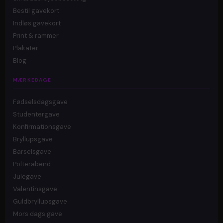
Bestil gavekort
Indløs gavekort
Print & rammer
Plakater
Blog
MÆRKEDAGE
Fødselsdagsgave
Studentergave
Konfirmationsgave
Bryllupsgave
Barselsgave
Polterabend
Julegave
Valentinsgave
Guldbryllupsgave
Mors dags gave