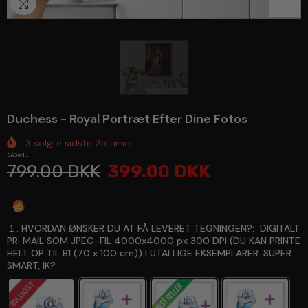
1
/
1
Duchess - Royal Portræt Efter Dine Fotos
3
solgte sidste
25
timer
SÅDAN...
799.00 DKK
399.00 DKK
Spørg en ekspert
１. HVORDAN ØNSKER DU AT FÅ LEVERET TEGNINGEN?:
DIGITALT
PR. MAIL SOM JPEG-FIL 4000x4000 px 300 DPI (DU KAN PRINTE
HELT OP TIL B1 (70 x 100 cm)) I UTALLIGE EKSEMPLARER. SUPER
SMART, IK?