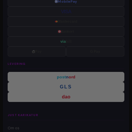
MobilePay
VISA
Mastercard
dankort
via
bill
Pay
G Pay
LEVERING
post
n
ord
GLS
dao
JUST KARIKATUR
Om os