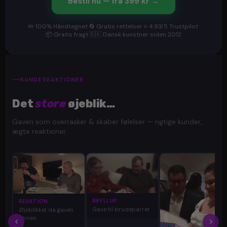
Bestil nu — fra 399 kr →
✏️ 100% Håndtegnet
·
🔄 Gratis rettelser
·
⭐ 4.93/5 Trustpilot
·
📦 Gratis fragt
·
🇩🇰 Dansk kunstner siden 2012
KUNDEREAKTIONER
Det
store
øjeblik…
Gaven som overrasker & skaber følelser — rigtige kunder,
ægte reaktioner.
BRYLLUP
REAKTION
Gave til brudeparret
Øjeblikket da gaven
åbnes