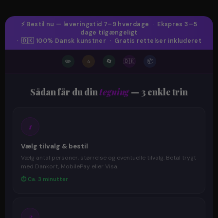
⚡ Bestil nu — leveringstid 7–9 hverdage · Ekspres 3–5
dage tilgængeligt
· 🇩🇰 100% Dansk kunstner · Gratis rettelser inkluderet
✏️
⭐
🔄
🇩🇰
📦
Sådan får du din
tegning
— 3 enkle trin
1
Vælg tilvalg & bestil
Vælg antal personer, størrelse og eventuelle tilvalg. Betal trygt
med Dankort, MobilePay eller Visa.
⏱ Ca. 3 minutter
2