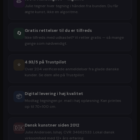
✏️
Julie tegner hver tegning i hånden fra bunden. Du får
ægte kunst, ikke en algoritme.
Gratis rettelser til du er tilfreds
🔄
Ikke tilfreds med udkastet? Vi retter gratis — så mange
gange som nødvendigt.
4.93/5 på Trustpilot
⭐
Over 204 verificerede anmeldelser fra glade danske
kunder. Se dem alle på Trustpilot.
Digital levering i høj kvalitet
📦
Modtag tegningen pr. mail i høj opløsning. Kan printes
op til 70×100 cm.
Dansk kunstner siden 2012
🇩🇰
Julie Andersen, Ishøj. CVR: 34662533. Lokal dansk
virksomhed med 12+ års erfaring.