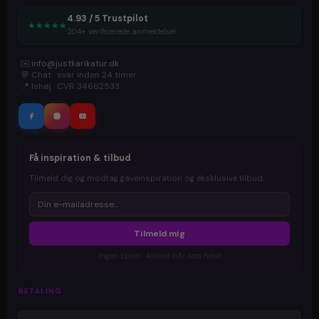
4.93 / 5 Trustpilot
★
★
★
★
★
204+ verificerede anmeldelser
✉️
info@justkarikatur.dk
💬
Chat · svar inden 24 timer
📍
Ishøj · CVR 34662533
Få inspiration & tilbud
Tilmeld dig og modtag gaveinspiration og eksklusive tilbud.
Tilmeld mig
Ingen spam · Afmeld når som helst
BETALING