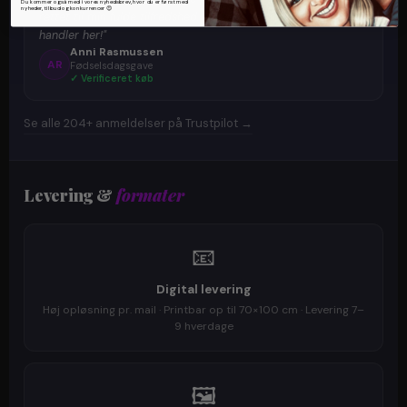
Du kommer også med i vores nyhedsbrev, hvor du er først med
nyheder, tilbud og konkurrencer 😍
rettet til min fulde tilfredshed. Det er ikke sidste gang jeg
handler her!"
Anni Rasmussen
AR
Fødselsdagsgave
✓ Verificeret køb
Se alle 204+ anmeldelser på Trustpilot →
Levering &
formater
📧
Digital levering
Høj opløsning pr. mail · Printbar op til 70×100 cm · Levering 7–
9 hverdage
🖼️