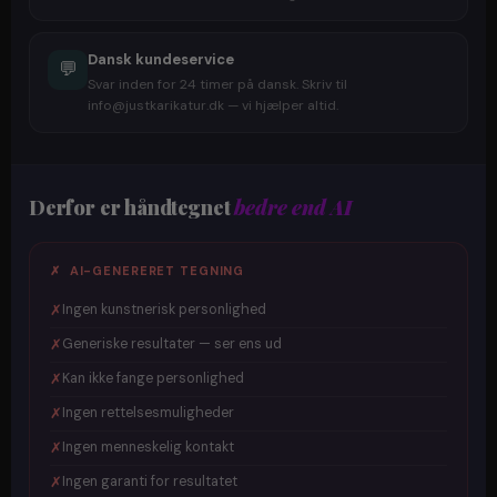
Dansk kundeservice
💬
Svar inden for 24 timer på dansk. Skriv til
info@justkarikatur.dk — vi hjælper altid.
Derfor er håndtegnet
bedre end AI
✗ AI-GENERERET TEGNING
✗
Ingen kunstnerisk personlighed
✗
Generiske resultater — ser ens ud
✗
Kan ikke fange personlighed
✗
Ingen rettelsesmuligheder
✗
Ingen menneskelig kontakt
✗
Ingen garanti for resultatet