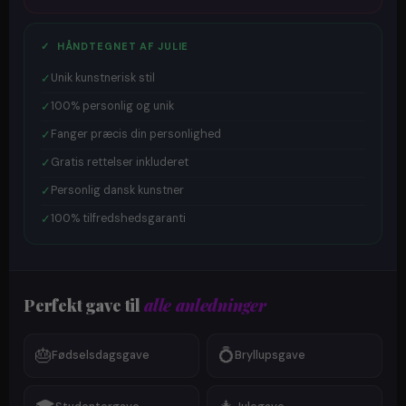
✓ HÅNDTEGNET AF JULIE
✓
Unik kunstnerisk stil
✓
100% personlig og unik
✓
Fanger præcis din personlighed
✓
Gratis rettelser inkluderet
✓
Personlig dansk kunstner
✓
100% tilfredshedsgaranti
Perfekt gave til
alle anledninger
🎂
💍
Fødselsdagsgave
Bryllupsgave