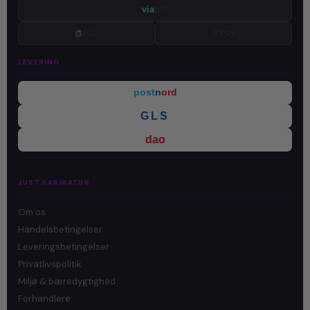
via
bill
Pay
G Pay
LEVERING
post
n
ord
GLS
dao
JUST KARIKATUR
Om os
Handelsbetingelser
Leveringsbetingelser
Privatlivspolitik
Miljø & bæredygtighed
Forhandlere