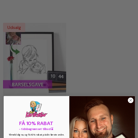
Tegning Efter Dine Fotos
Tegning Efter Dine Fotos
Udsalg
Barselsgave - Line Art
Tegning Efter Dine Fotos
FÅ 10% RABAT
- tidsbegrænset tilbud ⌛
Viser
21
-
27
af 27 total
Tilmeld dig nu og få 10% rabat på din første ordre.