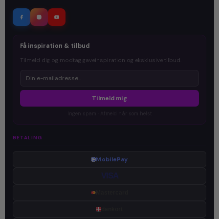
Få inspiration & tilbud
Tilmeld dig og modtag gaveinspiration og eksklusive tilbud.
Tilmeld mig
Ingen spam · Afmeld når som helst
BETALING
MobilePay
VISA
Mastercard
dankort