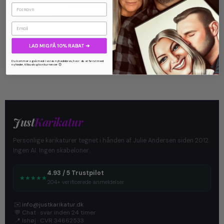
Ikke Mere Produkt
Email
LAD MIG FÅ 10% RABAT ➜
Du kommer også med i vores nyhedsbrev, hvor du er først med
nyheder, tilbud og konkurrencer 😍
Just
Karikatur
Personlige karikaturer tegnet i hånden af Julie Andersen siden 2012.
Ingen AI. Ingen skabeloner.
4.93 / 5 Trustpilot
★
★
★
★
★
204+ verificerede anmeldelser
✉️
info@justkarikatur.dk
💬
Chat · svar inden 24 timer
📍
Ishøj · CVR 34662533