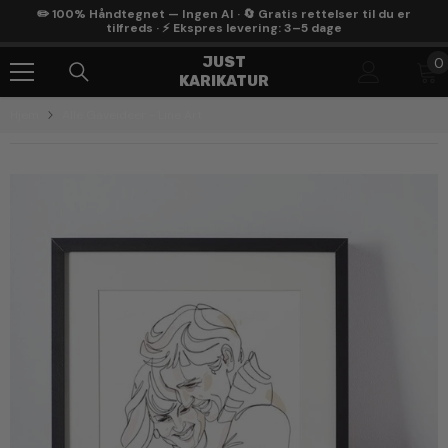
Gå Til Indhold
✏️ 100% Håndtegnet — Ingen AI · 🔄 Gratis rettelser til du er
tilfreds · ⚡ Ekspres levering: 3–5 dage
0
JUST
0
KARIKATUR
g
Hjem
Alle Gaveideer - Line Art