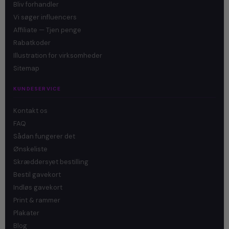
Bliv forhandler
Vi søger influencers
Affiliate — Tjen penge
Rabatkoder
Illustration for virksomheder
Sitemap
KUNDESERVICE
Kontakt os
FAQ
Sådan fungerer det
Ønskeliste
Skræddersyet bestilling
Bestil gavekort
Indløs gavekort
Print & rammer
Plakater
Blog