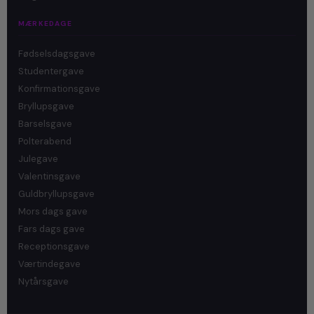
MÆRKEDAGE
Fødselsdagsgave
Studentergave
Konfirmationsgave
Bryllupsgave
Barselsgave
Polterabend
Julegave
Valentinsgave
Guldbryllupsgave
Mors dags gave
Fars dags gave
Receptionsgave
Værtindegave
Nytårsgave