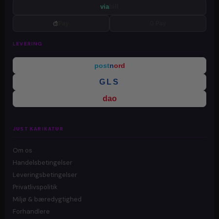
via
bill
Pay
G Pay
LEVERING
post
n
ord
GLS
dao
JUST KARIKATUR
Om os
Handelsbetingelser
Leveringsbetingelser
Privatlivspolitik
Miljø & bæredygtighed
Forhandlere