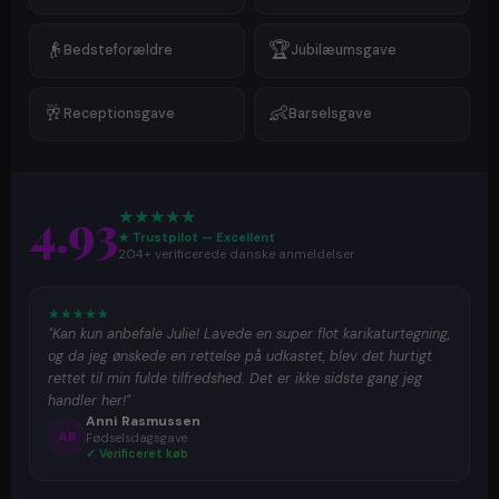
👴
🏆
Bedsteforældre
Jubilæumsgave
🥂
👶
Receptionsgave
Barselsgave
4.93
★
★
★
★
★
★ Trustpilot — Excellent
204+ verificerede danske anmeldelser
★
★
★
★
★
"Kan kun anbefale Julie! Lavede en super flot karikaturtegning,
og da jeg ønskede en rettelse på udkastet, blev det hurtigt
rettet til min fulde tilfredshed. Det er ikke sidste gang jeg
handler her!"
Anni Rasmussen
AR
Fødselsdagsgave
✓ Verificeret køb