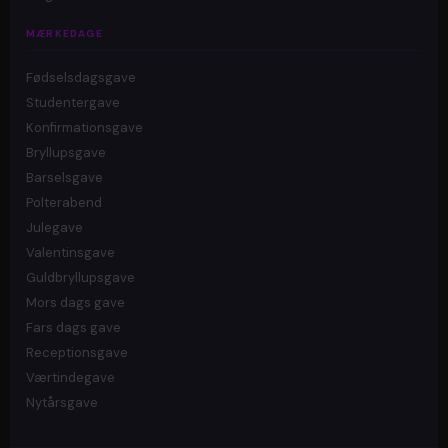
MÆRKEDAGE
Fødselsdagsgave
Studentergave
Konfirmationsgave
Bryllupsgave
Barselsgave
Polterabend
Julegave
Valentinsgave
Guldbryllupsgave
Mors dags gave
Fars dags gave
Receptionsgave
Værtindegave
Nytårsgave