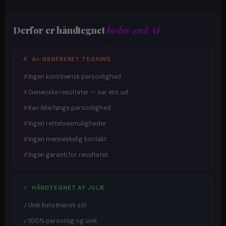
Derfor er håndtegnet
bedre end AI
✗ AI-GENERERET TEGNING
✗
Ingen kunstnerisk personlighed
✗
Generiske resultater — ser ens ud
✗
Kan ikke fange personlighed
✗
Ingen rettelsesmuligheder
✗
Ingen menneskelig kontakt
✗
Ingen garanti for resultatet
✓ HÅNDTEGNET AF JULIE
✓
Unik kunstnerisk stil
✓
100% personlig og unik