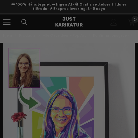
Gå Til Indhold
✏️ 100% Håndtegnet — Ingen AI · 🔄 Gratis rettelser til du er
tilfreds · ⚡ Ekspres levering: 3–5 dage
0
JUST
0
KARIKATUR
g
Hjem
Products
Alle Gaveideer - Pop Art
Konfirmationsgave - Pop 