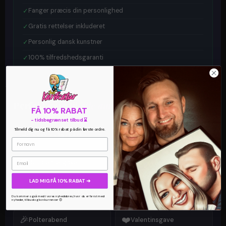
✓
Fanger præcis din personlighed
✓
Gratis rettelser inkluderet
✓
Personlig dansk kunstner
✓
100% tilfredshedsgaranti
Perfekt gave til
alle anledninger
FÅ 10% RABAT
- tidsbegrænset tilbud ⌛
Tilmeld dig nu og få 10% rabat på din første ordre.
🎂
💍
Fødselsdagsgave
Bryllupsgave
🎓
🎄
Email
Studentergave
Julegave
LAD MIG FÅ 10% RABAT ➜
👨‍👩‍👧‍👦
💐
Familietegning
Mors dags gave
Du kommer også med i vores nyhedsbrev, hvor du er først med
nyheder, tilbud og konkurrencer 😍
🎉
❤️
Polterabend
Valentinsgave