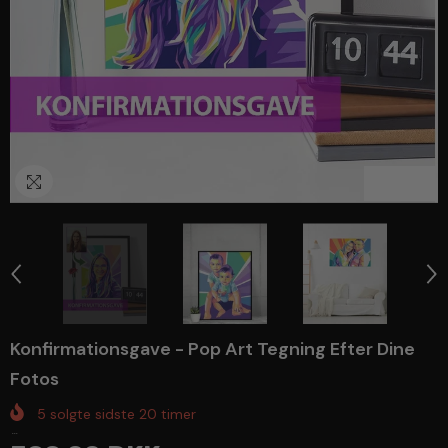
1
/
5
Konfirmationsgave - Pop Art Tegning Efter Dine
Fotos
5
solgte sidste
20
timer
...