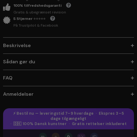
100% tilfredshedsgaranti
Gratis & ubegrænset revision
5 Stjerner ⭐⭐⭐⭐⭐
På Trustpilot & Facebook
Beskrivelse
Sådan gør du
FAQ
Anmeldelser
⚡ Bestil nu — leveringstid 7–9 hverdage · Ekspres 3–5
dage tilgængeligt
· 🇩🇰 100% Dansk kunstner · Gratis rettelser inkluderet
✏️
⭐
🔄
🇩🇰
📦