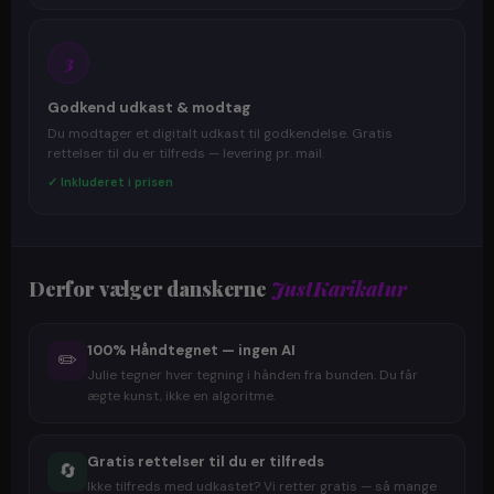
3
Godkend udkast & modtag
Du modtager et digitalt udkast til godkendelse. Gratis
rettelser til du er tilfreds — levering pr. mail.
✓ Inkluderet i prisen
Derfor vælger danskerne
JustKarikatur
100% Håndtegnet — ingen AI
✏️
Julie tegner hver tegning i hånden fra bunden. Du får
ægte kunst, ikke en algoritme.
Gratis rettelser til du er tilfreds
🔄
Ikke tilfreds med udkastet? Vi retter gratis — så mange