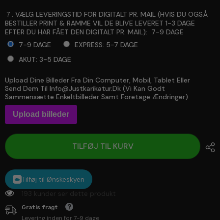
７. VÆLG LEVERINGSTID FOR DIGITALT PR. MAIL (HVIS DU OGSÅ
BESTILLER PRINT & RAMME VIL DE BLIVE LEVERET 1-3 DAGE
EFTER DU HAR FÅET DEN DIGITALT PR. MAIL):
7-9 DAGE
7-9 DAGE
EXPRESS: 5-7 DAGE
AKUT: 3-5 DAGE
Upload Dine Billeder Fra Din Computer, Mobil, Tablet Eller
Selection will add
to the price
Send Dem Til Info@justkarikatur.dk (vi Kan Godt
Sammensætte Enkeltbilleder Samt Foretage Ændringer)
Upload billeder
TILFØJ TIL KURV
Tilføj til Ønskeskyen
193 kunder ser dette produkt
Gratis fragt
Levering inden for 7-9 dage