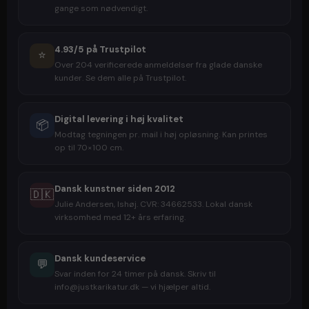
gange som nødvendigt.
4.93/5 på Trustpilot
⭐
Over 204 verificerede anmeldelser fra glade danske
kunder. Se dem alle på Trustpilot.
Digital levering i høj kvalitet
📦
Modtag tegningen pr. mail i høj opløsning. Kan printes
op til 70×100 cm.
Dansk kunstner siden 2012
🇩🇰
Julie Andersen, Ishøj. CVR: 34662533. Lokal dansk
virksomhed med 12+ års erfaring.
Dansk kundeservice
💬
Svar inden for 24 timer på dansk. Skriv til
info@justkarikatur.dk — vi hjælper altid.