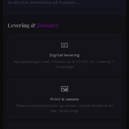
Se alle 204+ anmeldelser på Trustpilot →
Levering &
formater
📧
Digital levering
Høj opløsning pr. mail · Printbar op til 70×100 cm · Levering 7–
9 hverdage
🖼️
Print & ramme
Tilkøb professionelt print og ramme · Leveret direkte til din
dør · Gratis fragt