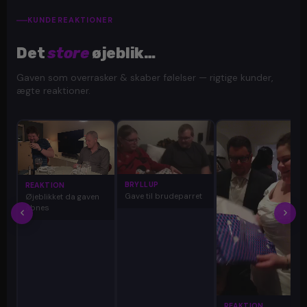
KUNDEREAKTIONER
Det
store
øjeblik…
Gaven som overrasker & skaber følelser — rigtige kunder,
ægte reaktioner.
BRYLLUP
REAKTION
Gave til brudeparret
Øjeblikket da gaven
åbnes
REAKTION