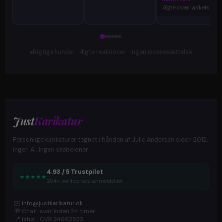
Ægte overraskelse
Rigtige kunder · Ægte reaktioner · Ingen iscenesættelse
Just
Karikatur
Personlige karikaturer tegnet i hånden af Julie Andersen siden 2012.
Ingen AI. Ingen skabeloner.
4.93 / 5 Trustpilot
★
★
★
★
★
204+ verificerede anmeldelser
✉️
info@justkarikatur.dk
💬
Chat · svar inden 24 timer
📍
Ishøj · CVR 34662533