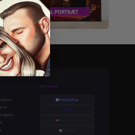
E
BETALING
gsgave
MobilePay
gave
VISA
onsgave
Mastercard
ve
e
dankort