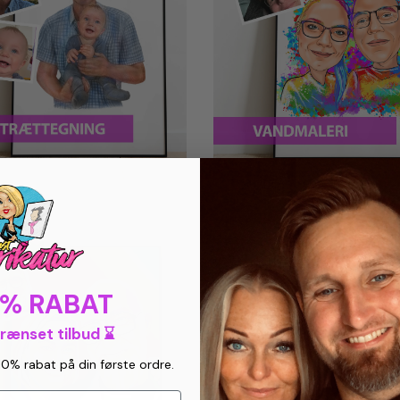
0% RABAT
grænset tilbud ⌛
10% rabat på din første ordre.