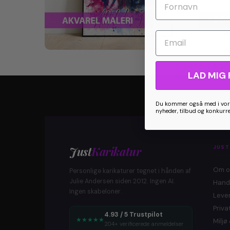
Email
LAD MIG 
Du kommer også med i vore
nyheder, tilbud og konkurr
Just
Karikatur
JUST
Om o
Personlige karikaturer tegnet i hånden af
Julie Andersen siden 2012. Ingen AI.
Hand
Ingen skabeloner.
Lever
Privat
4.93 / 5 Trustpilot
★
★
★
★
★
Milj
204+ verificerede anmeldelser