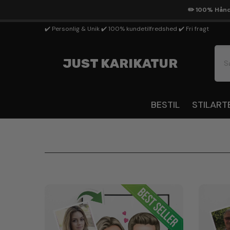
Gå Til Indhold
✏️ 100% Håndt
✔️ Personlig & Unik ✔️ 100% kundetilfredshed ✔️ Fri fragt
JUST KARIKATUR
BESTIL
STILART