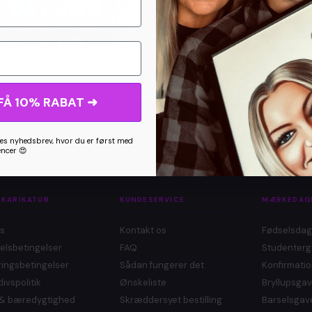
FÅ 10% RABAT ➜
s nyhedsbrev, hvor du er først med
encer 😍
 KARIKATUR
KUNDESERVICE
MÆRKEDAG
s
Kontakt os
Fødselsda
elsbetingelser
FAQ
Studenter
ingsbetingelser
Sådan fungerer det
Konfirmati
livspolitik
Ønskeliste
Bryllupsga
ø & bæredygtighed
Skræddersyet bestilling
Barselsgav