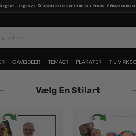
egnet — Ingen AI · 🔄 Gratis rettelser til du er tilfreds · ⚡ Ekspres leve
ER
GAVEIDEER
TEMAER
PLAKATER
TIL VIRK
Vælg En Stilart