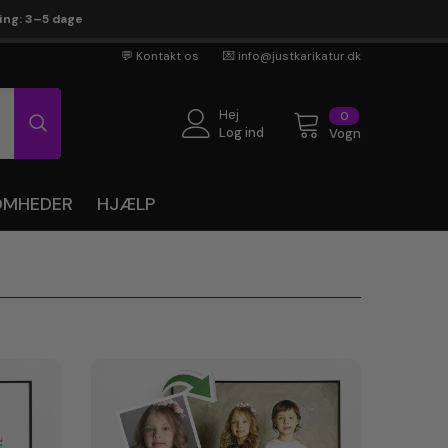
ring: 3–5 dage
💬 Kontakt os
💌 info@justkarikatur.dk
Hej
0
0
genstande
Log ind
Vogn
SOMHEDER
HJÆLP