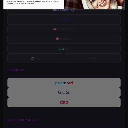
Du kommer også med i vores nyhedsbrev, hvor du er først med
nyheder, tilbud og konkurrencer 😍
MobilePay
VISA
Mastercard
dankort
via
bill
Pay
G Pay
LEVERING
post
n
ord
GLS
dao
JUST KARIKATUR