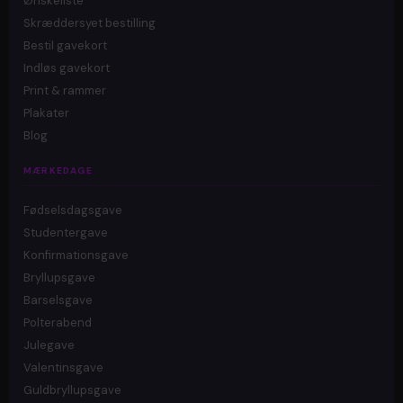
Ønskeliste
Skræddersyet bestilling
Bestil gavekort
Indløs gavekort
Print & rammer
Plakater
Blog
MÆRKEDAGE
Fødselsdagsgave
Studentergave
Konfirmationsgave
Bryllupsgave
Barselsgave
Polterabend
Julegave
Valentinsgave
Guldbryllupsgave