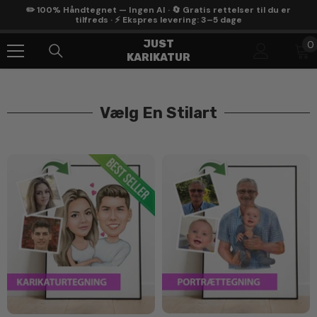
Gå Til Indhold
✏️ 100% Håndtegnet — Ingen AI · 🔄 Gratis rettelser til du er
tilfreds · ⚡ Ekspres levering: 3–5 dage
0
JUST
0
KARIKATUR
g
Vælg En Stilart