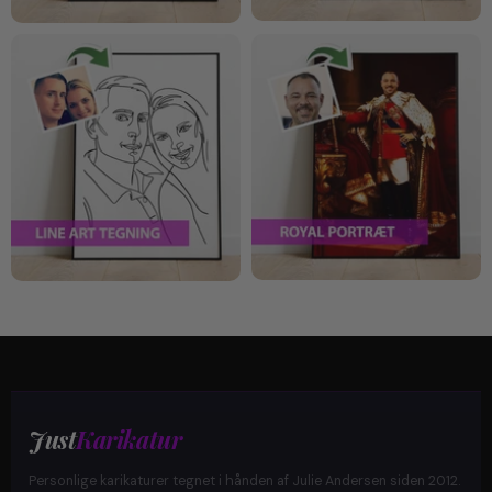
Just
Karikatur
Personlige karikaturer tegnet i hånden af Julie Andersen siden 2012.