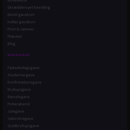
Ønskeliste
Skræddersyet bestilling
Bestil gavekort
Indløs gavekort
Print & rammer
Plakater
Blog
MÆRKEDAGE
Fødselsdagsgave
Studentergave
Konfirmationsgave
Bryllupsgave
Barselsgave
Polterabend
Julegave
Valentinsgave
Guldbryllupsgave