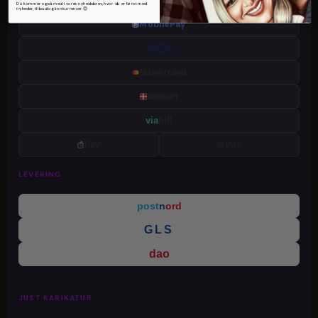
Du kommer også med i vores nyhedsbrev, hvor du er først med
nyheder, tilbud og konkurrencer 😍
MobilePay
VISA
Mastercard
dankort
via
bill
Pay
G Pay
LEVERING
post
n
ord
GLS
dao
JUST KARIKATUR