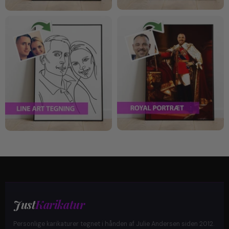
Just
Karikatur
Personlige karikaturer tegnet i hånden af Julie Andersen siden 2012.