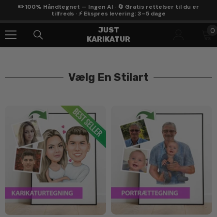
Gå Til Indhold
✏️ 100% Håndtegnet — Ingen AI · 🔄 Gratis rettelser til du er
tilfreds · ⚡ Ekspres levering: 3–5 dage
0
JUST
0
KARIKATUR
g
Vælg En Stilart