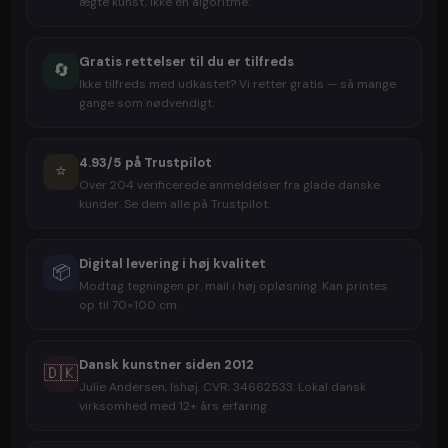
ægte kunst, ikke en algoritme.
Gratis rettelser til du er tilfreds
🔄
Ikke tilfreds med udkastet? Vi retter gratis — så mange
gange som nødvendigt.
4.93/5 på Trustpilot
⭐
Over 204 verificerede anmeldelser fra glade danske
kunder. Se dem alle på Trustpilot.
Digital levering i høj kvalitet
📦
Modtag tegningen pr. mail i høj opløsning. Kan printes
op til 70×100 cm.
Dansk kunstner siden 2012
🇩🇰
Julie Andersen, Ishøj. CVR: 34662533. Lokal dansk
virksomhed med 12+ års erfaring.