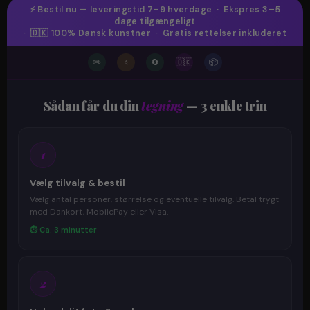
⚡ Bestil nu — leveringstid 7–9 hverdage · Ekspres 3–5
dage tilgængeligt
· 🇩🇰 100% Dansk kunstner · Gratis rettelser inkluderet
✏️
⭐
🔄
🇩🇰
📦
Sådan får du din
tegning
— 3 enkle trin
1
Vælg tilvalg & bestil
Vælg antal personer, størrelse og eventuelle tilvalg. Betal trygt
med Dankort, MobilePay eller Visa.
⏱ Ca. 3 minutter
2