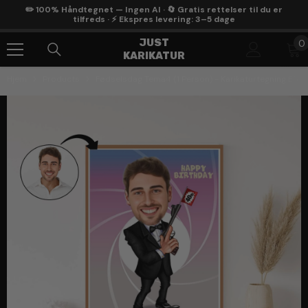
Gå Til Indhold
✏️ 100% Håndtegnet — Ingen AI · 🔄 Gratis rettelser til du er
tilfreds · ⚡ Ekspres levering: 3–5 dage
0
JUST
0
KARIKATUR
g
Hjem
Products
Fødselsdag Tema4 (1 Person) - Karikaturtegning Efter