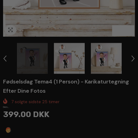
1
/
7
Fødselsdag Tema4 (1 Person) - Karikaturtegning
Efter Dine Fotos
7
solgte sidste
25
timer
Den...
399.00 DKK
Spørg en ekspert