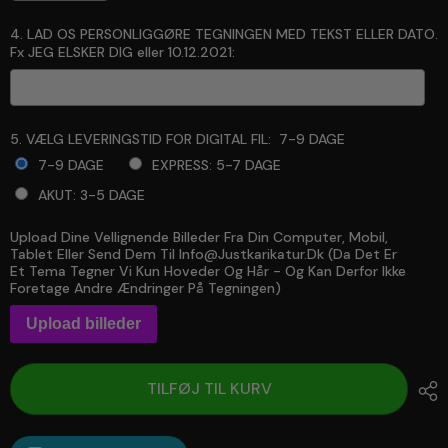
4. LAD OS PERSONLIGGØRE TEGNINGEN MED TEKST ELLER DATO.
Fx JEG ELSKER DIG eller 10.12.2021:
5. VÆLG LEVERINGSTID FOR DIGITAL FIL:
7-9 DAGE
7-9 DAGE
EXPRESS: 5-7 DAGE
AKUT: 3-5 DAGE
Upload Dine Vellignende Billeder Fra Din Computer, Mobil,
Selection will add
to the price
Tablet Eller Send Dem Til Info@justkarikatur.dk (da Det Er
Et Tema Tegner Vi Kun Hoveder Og Hår - Og Kan Derfor Ikke
Foretage Andre Ændringer På Tegningen)
Upload billeder
TILFØJ TIL KURV