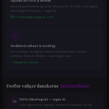
Upload dit foto & ønsker
Send et godt billede og noter dine ønsker til tema. Julie tegner
personligt fra bunden — ingen AI.
⏱ 7–9 hverdage (ekspres: 3–5)
3
Godkend udkast & modtag
Du modtager et digitalt udkast til godkendelse. Gratis
rettelser til du er tilfreds — levering pr. mail.
✓ Inkluderet i prisen
Derfor vælger danskerne
JustKarikatur
100% Håndtegnet — ingen AI
✏️
Julie tegner hver tegning i hånden fra bunden. Du får