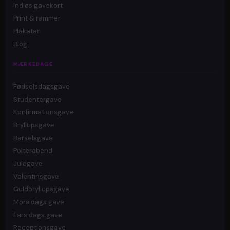
Indløs gavekort
Print & rammer
Plakater
Blog
MÆRKEDAGE
Fødselsdagsgave
Studentergave
Konfirmationsgave
Bryllupsgave
Barselsgave
Polterabend
Julegave
Valentinsgave
Guldbryllupsgave
Mors dags gave
Fars dags gave
Receptionsgave