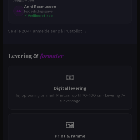
handler her!"
Anni Rasmussen
AR
Fødselsdagsgave
✓ Verificeret køb
Se alle 204+ anmeldelser på Trustpilot →
Levering &
formater
📧
Digital levering
Høj opløsning pr. mail · Printbar op til 70×100 cm · Levering 7–
9 hverdage
🖼️
Print & ramme