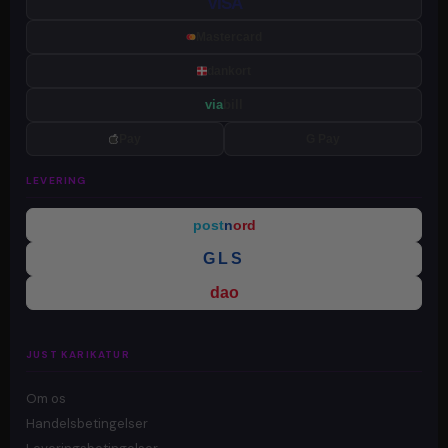
VISA
Mastercard
dankort
via
bill
Pay
G Pay
LEVERING
post
n
ord
GLS
dao
JUST KARIKATUR
Om os
Handelsbetingelser