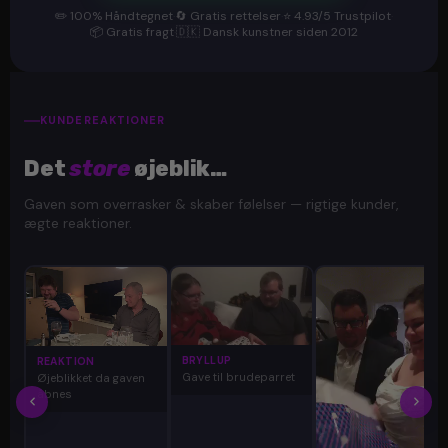
✏️ 100% Håndtegnet
·
🔄 Gratis rettelser
·
⭐ 4.93/5 Trustpilot
·
📦 Gratis fragt
·
🇩🇰 Dansk kunstner siden 2012
KUNDEREAKTIONER
Det
store
øjeblik…
Gaven som overrasker & skaber følelser — rigtige kunder,
ægte reaktioner.
BRYLLUP
REAKTION
Gave til brudeparret
Øjeblikket da gaven
åbnes