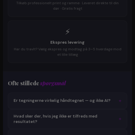
Tilkøb professionelt print og ramme · Leveret direkte til din
dør · Gratis fragt
⚡
Ekspres levering
Har du travlt? Vælg ekspres og modtag på 3–5 hverdage mod
et lille tillæg
Ofte stillede
spørgsmål
+
Er tegningerne virkelig håndtegnet — og ikke AI?
Ja, 100%. Julie tegner hver eneste tegning i hånden — fra
Hvad sker der, hvis jeg ikke er tilfreds med
+
bunden. Vi bruger ingen AI-generering, ingen digitale
resultatet?
filtre og ingen skabeloner. Hver tegning er unik og
personlig, skabt med ægte kunstnerisk opmærksomhed.
Vi tilbyder gratis og ubegrænsede rettelser, indtil du er