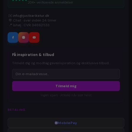
204+ verificerede anmeldelser
✉️
info@justkarikatur.dk
💬
Chat · svar inden 24 timer
📍
Ishøj · CVR 34662533
Få inspiration & tilbud
Tilmeld dig og modtag gaveinspiration og eksklusive tilbud.
Tilmeld mig
Ingen spam · Afmeld når som helst
BETALING
MobilePay