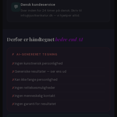
Dansk kundeservice
💬
Svar inden for 24 timer på dansk. Skriv til
info@justkarikatur.dk — vi hjælper altid.
Derfor er håndtegnet
bedre end AI
✗ AI-GENERERET TEGNING
✗
Ingen kunstnerisk personlighed
✗
Generiske resultater — ser ens ud
✗
Kan ikke fange personlighed
✗
Ingen rettelsesmuligheder
✗
Ingen menneskelig kontakt
✗
Ingen garanti for resultatet