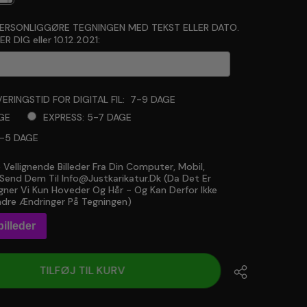
PERSONLIGGØRE TEGNINGEN MED TEKST ELLER DATO.
R DIG eller 10.12.2021:
ERINGSTID FOR DIGITAL FIL:
7-9 DAGE
GE
EXPRESS: 5-7 DAGE
3-5 DAGE
 Vellignende Billeder Fra Din Computer, Mobil,
will add
to the price
r Send Dem Til Info@justkarikatur.dk (da Det Er
ner Vi Kun Hoveder Og Hår - Og Kan Derfor Ikke
dre Ændringer På Tegningen)
illeder
TILFØJ TIL KURV