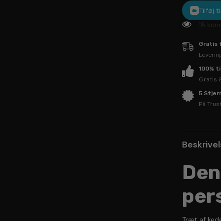
Tilføj 
18 kun
Gratis 
Leverin
100% t
Gratis 
5 Stje
På Trus
Beskrive
Den
per
Træt af kede