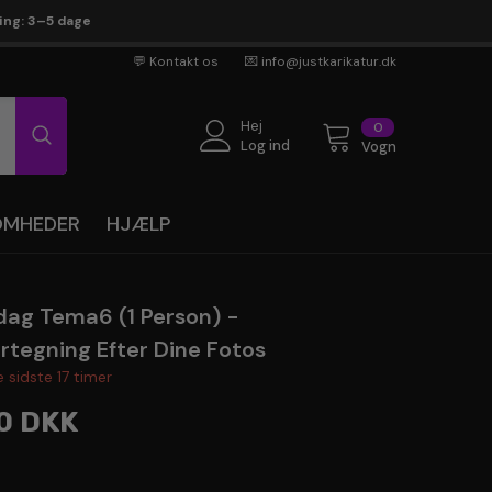
ring: 3–5 dage
💬 Kontakt os
💌 info@justkarikatur.dk
Hej
0
0
genstande
Log ind
Vogn
SOMHEDER
HJÆLP
dag Tema6 (1 Person) -
rtegning Efter Dine Fotos
e sidste
17
timer
0 DKK
en ekspert