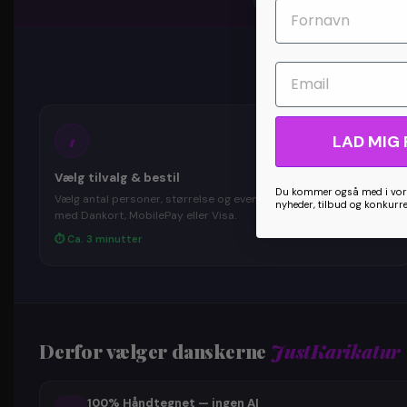
✏️
100% Håndtegnet
Email
1
LAD MIG 
Vælg tilvalg & bestil
Du kommer også med i vore
Vælg antal personer, størrelse og eventuelle tilvalg. Betal trygt
nyheder, tilbud og konkurr
med Dankort, MobilePay eller Visa.
⏱ Ca. 3 minutter
Derfor vælger danskerne
JustKarikatur
100% Håndtegnet — ingen AI