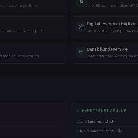
🔄
bestiller t
st, ikke en algoritme.
Ikke tilfreds med udkastet? 
indrammet, 
modtageren p
billede, som
Digital levering i høj kval
📦
at give et
g
e dem alle på Trustpilot.
Modtag tegningen pr. mail i h
hvilket bill
Masser
Dansk kundeservice
💬
 med 12+ års erfaring.
Svar inden for 24 timer på dan
Et kig på sid
et hit, når 
således kara
og
personli
Giv en virkel
Perfekte gav
🎁
Bryllups
✓ HÅNDTEGNET AF JULIE
🎁
Fødselsd
🎁
Konfirma
✓
Unik kunstnerisk stil
🎁
Studente
🎁
Julegav
✓
100% personlig og unik
🎁
Mors dag