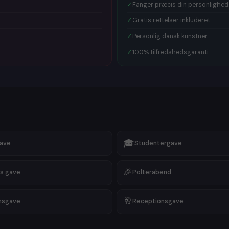
🎁
Fars dag
✓
Fanger præcis din personlighed
🎁
Familiete
✓
Gratis rettelser inkluderet
🎁
Guldbryl
🎁
Valentin
✓
Personlig dansk kunstner
🎁
Receptio
✓
100% tilfredshedsgaranti
🎁
Morgeng
🎁
Krondia
🎁
Nytårsga
Vi har stort
Uanset om d
klassisk
por
minimalisti
flot
pop art
hvad du søg
🎓
gave
Studentergave
🎉
s gave
Polterabend
🥂
msgave
Receptionsgave