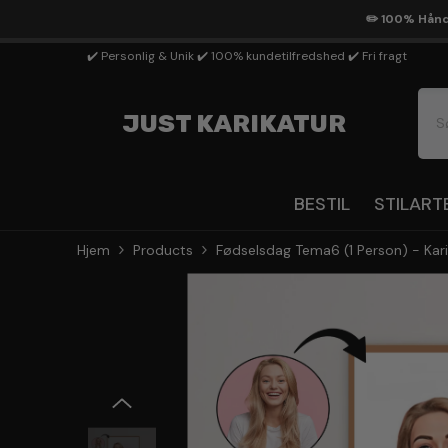
Gå Til Indhold
✏️ 100% Håndt
✔️ Personlig & Unik ✔️ 100% kundetilfredshed ✔️ Fri fragt
JUST KARIKATUR
BESTIL
STILART
Hjem
Products
Fødselsdag Tema6 (1 Person) - Kari