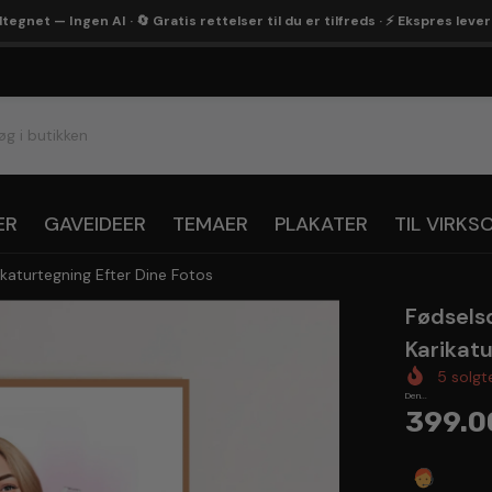
egnet — Ingen AI · 🔄 Gratis rettelser til du er tilfreds · ⚡ Ekspres leve
ER
GAVEIDEER
TEMAER
PLAKATER
TIL VIRK
katurtegning Efter Dine Fotos
Fødsels
Karikatu
5
solgt
Den...
399.0
Spørg 