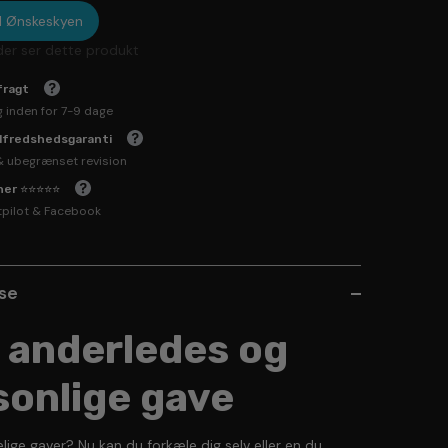
til Ønskeskyen
der ser dette produkt
fragt
g inden for 7-9 dage
ilfredshedsgaranti
& ubegrænset revision
rner ⭐⭐⭐⭐⭐
tpilot & Facebook
lse
 anderledes og
sonlige gave
lige gaver? Nu kan du forkæle dig selv eller en du