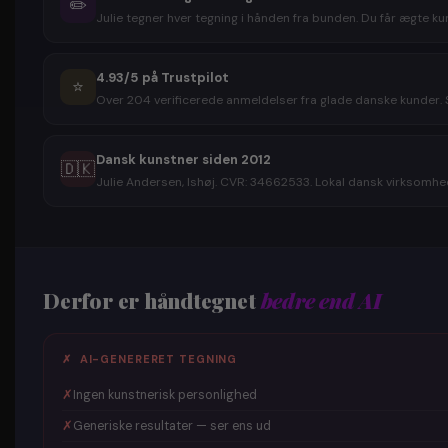
✏️
Julie tegner hver tegning i hånden fra bunden. Du får ægte kun
4.93/5 på Trustpilot
⭐
Over 204 verificerede anmeldelser fra glade danske kunder. S
Dansk kunstner siden 2012
🇩🇰
Julie Andersen, Ishøj. CVR: 34662533. Lokal dansk virksomhed
Derfor er håndtegnet
bedre end AI
✗ AI-GENERERET TEGNING
✗
Ingen kunstnerisk personlighed
✗
Generiske resultater — ser ens ud