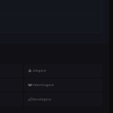
s gave
🎁
Gave til baby & børn
gning
🎁
Gave til ham eller hende
lupsgave
🎁
Kobberbryllupsgave
sgave
🎁
Værtindegave
nsgave
🎁
Diamantbryllupsgave
ave
🎁
Svendegave
mantgave
🎁
Polterabend
ve
🎁
Barselsgave
 udvalg af stilarter, så der er noget til enhver smag.
u er på udkig efter sjov
karikaturtegning
,
trættegning
, digitalt
tegning
, flot
maleri
,
sk
line art
,
smukt
vandmaleri
, farverig
dream portræt
,
eller moderne
tegneserie karikatur tegning
- vi har,
er.
🎄
Julegave
❤️
Valentinsgave
👶
Barselsgave