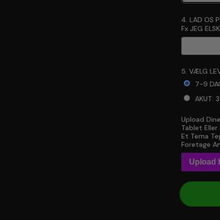
4. LAD OS 
Fx JEG ELSKE
5. VÆLG LEV
7-9 DA
AKUT: 
Upload Dine
Selection 
Tablet Elle
Et Tema Teg
Foretage An
Upload b