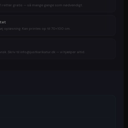
egningen. Du kan desuden vælge at får tegningen
Vi retter gratis — så mange gange som nødvendigt.
så den er lige til at hænge op på væggen når
akker tegningen ud. Hvis du er lidt i tvivl om hvilket
 tegningen skal laves ud fra, har du også mulighed for
itet
avekort
til en karikatur, så kan modtageren selv vælge
øj opløsning. Kan printes op til 70×100 cm.
ede, der skal laves en karikaturtegning ud fra.
 af glade og tilfredse kunder
sk. Skriv til info@justkarikatur.dk — vi hjælper altid.
en trustpilot afslører, at karikaturtegninger virkelig er
det gælder om at give en unik gave. Her får justkarikatur
kteren ”excellent”. Derfor kan du roligt købe din unikke
ge gave
her!
ig personlig gave til en du holder af... eller til dig selv.
e til enhver lejlighed:
gave
🎁
Indflyttergave
agsgave
🎁
Forlovelsesgave
tionsgave
🎁
Sølvbryllupsgave
rgave
🎁
Valentinsgave
e
🎁
Gave til bedsteforældre
s gave
🎁
Jubilæumsgave