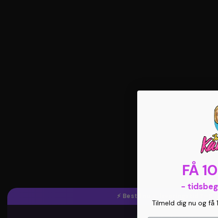
FÅ 1
- tidsbe
⚡ Bestil nu — leveringstid 7–9
Tilmeld dig nu og få 