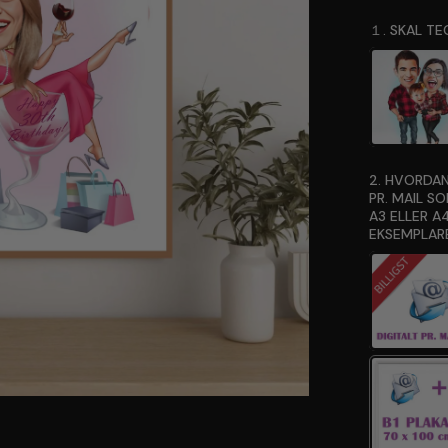
１. SKAL TE
2. HVORDAN
PR. MAIL S
A3 ELLER A4
EKSEMPLARE