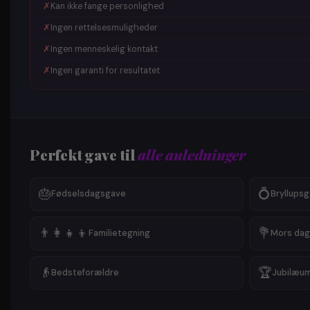
✗
Kan ikke fange personlighed
✗
Ingen rettelsesmuligheder
✗
Ingen menneskelig kontakt
✗
Ingen garanti for resultatet
Perfekt gave til
alle anledninger
🎂
💍
Fødselsdagsgave
Bryllups
👨‍👩‍👧‍👦
💐
Familietegning
Mors dag
👴
🏆
Bedsteforældre
Jubilæu