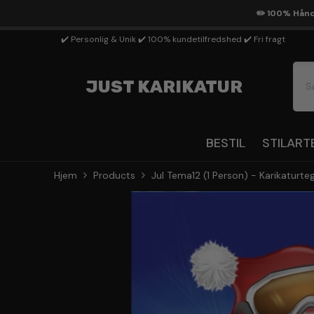
Gå Til Indhold
✏️ 100% Håndt
✔️ Personlig & Unik ✔️ 100% kundetilfredshed ✔️ Fri fragt
JUST KARIKATUR
BESTIL
STILART
Hjem
Products
Jul Tema12 (1 Person) - Karikaturte