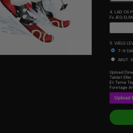
4. LAD OS 
Fx JEG ELSKE
5. VÆLG LEV
7-9 DA
AKUT: 
Upload Dine
Selection 
Tablet Elle
Et Tema Teg
Foretage An
Upload b