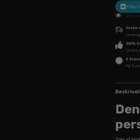
Tilføj 
99 kun
Gratis 
Leverin
100% t
Gratis 
5 Stje
På Trus
Beskrive
Den
per
Træt af kede