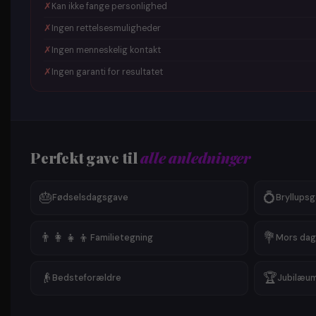
✗
Kan ikke fange personlighed
✗
Ingen rettelsesmuligheder
✗
Ingen menneskelig kontakt
✗
Ingen garanti for resultatet
Perfekt gave til
alle anledninger
🎂
💍
Fødselsdagsgave
Bryllups
👨‍👩‍👧‍👦
💐
Familietegning
Mors dag
👴
🏆
Bedsteforældre
Jubilæu