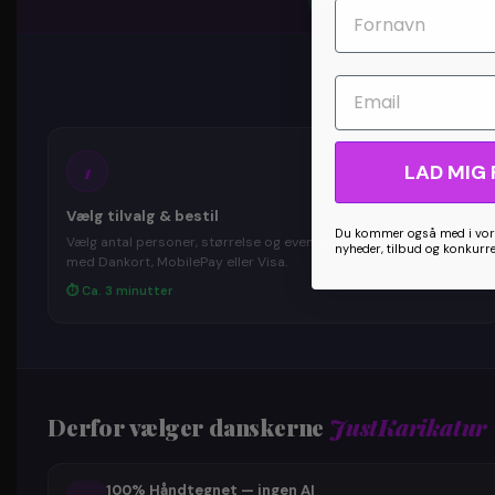
✏️
100% Håndtegnet
Email
1
LAD MIG 
Vælg tilvalg & bestil
Du kommer også med i vore
Vælg antal personer, størrelse og eventuelle tilvalg. Betal trygt
nyheder, tilbud og konkurr
med Dankort, MobilePay eller Visa.
⏱ Ca. 3 minutter
Derfor vælger danskerne
JustKarikatur
100% Håndtegnet — ingen AI