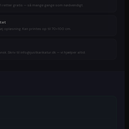
egningen. Du kan desuden vælge at får tegningen
Vi retter gratis — så mange gange som nødvendigt.
så den er lige til at hænge op på væggen når
akker tegningen ud. Hvis du er lidt i tvivl om hvilket
 tegningen skal laves ud fra, har du også mulighed for
itet
avekort
til en karikatur, så kan modtageren selv vælge
øj opløsning. Kan printes op til 70×100 cm.
ede, der skal laves en karikaturtegning ud fra.
 af glade og tilfredse kunder
sk. Skriv til info@justkarikatur.dk — vi hjælper altid.
en trustpilot afslører, at karikaturtegninger virkelig er
det gælder om at give en unik gave. Her får justkarikatur
kteren ”excellent”. Derfor kan du roligt købe din unikke
ge gave
her!
ig personlig gave til en du holder af... eller til dig selv.
e til enhver lejlighed:
gave
🎁
Indflyttergave
agsgave
🎁
Forlovelsesgave
tionsgave
🎁
Sølvbryllupsgave
rgave
🎁
Valentinsgave
e
🎁
Gave til bedsteforældre
s gave
🎁
Jubilæumsgave