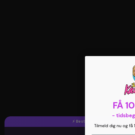
FÅ 1
- tidsbe
⚡ Bestil nu — leveringstid 7–9
Tilmeld dig nu og få 