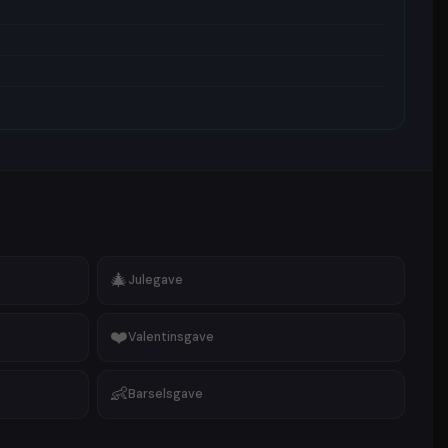
s gave
🎁
Gave til baby & børn
gning
🎁
Gave til ham eller hende
lupsgave
🎁
Kobberbryllupsgave
sgave
🎁
Værtindegave
nsgave
🎁
Diamantbryllupsgave
ave
🎁
Svendegave
mantgave
🎁
Polterabend
ve
🎁
Barselsgave
 udvalg af stilarter, så der er noget til enhver smag.
u er på udkig efter sjov
karikaturtegning
,
trættegning
, digitalt
tegning
, flot
maleri
,
sk
line art
,
smukt
vandmaleri
, farverig
dream portræt
,
eller moderne
tegneserie karikatur tegning
- vi har,
er.
🎄
Julegave
❤️
Valentinsgave
👶
Barselsgave