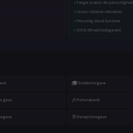
🎁
Fars dag
✓
Fanger præcis din personlighed
🎁
Familiete
✓
Gratis rettelser inkluderet
🎁
Guldbryl
🎁
Valentin
✓
Personlig dansk kunstner
🎁
Receptio
✓
100% tilfredshedsgaranti
🎁
Morgeng
🎁
Krondia
🎁
Nytårsga
Vi har stort
Uanset om d
klassisk
por
minimalisti
flot
pop art
hvad du søg
🎓
gave
Studentergave
🎉
s gave
Polterabend
🥂
msgave
Receptionsgave