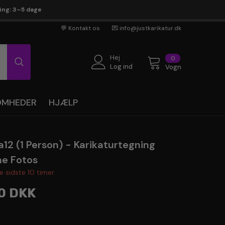
ring: 3–5 dage
💬 Kontakt os
💌 info@justkarikatur.dk
Hej
0
0
genstande
Log ind
Vogn
SOMHEDER
HJÆLP
12 (1 Person) - Karikaturtegning
ne Fotos
te sidste
10
timer
0 DKK
en ekspert