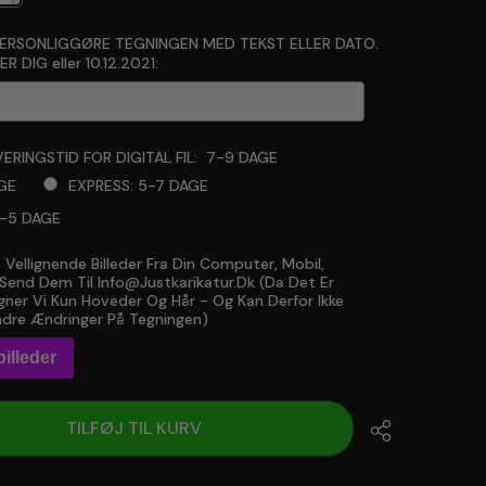
PERSONLIGGØRE TEGNINGEN MED TEKST ELLER DATO.
R DIG eller 10.12.2021:
ERINGSTID FOR DIGITAL FIL:
7-9 DAGE
GE
EXPRESS: 5-7 DAGE
3-5 DAGE
 Vellignende Billeder Fra Din Computer, Mobil,
will add
to the price
r Send Dem Til Info@justkarikatur.dk (da Det Er
ner Vi Kun Hoveder Og Hår - Og Kan Derfor Ikke
dre Ændringer På Tegningen)
illeder
TILFØJ TIL KURV