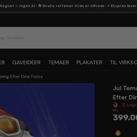
egnet — Ingen AI · 🔄 Gratis rettelser til du er tilfreds · ⚡ Ekspres leve
ER
GAVEIDEER
TEMAER
PLAKATER
TIL VIRK
gning Efter Dine Fotos
Jul Tema
Efter Di
12
solg
Den...
399.0
Spørg 