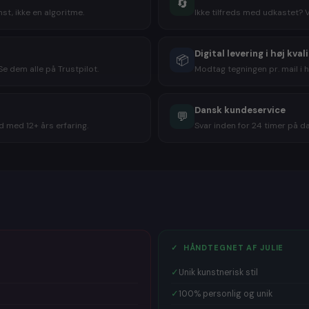
🔄
bestiller t
st, ikke en algoritme.
Ikke tilfreds med udkastet? 
indrammet, 
modtageren p
billede, som
Digital levering i høj kval
📦
at give et
g
e dem alle på Trustpilot.
Modtag tegningen pr. mail i h
hvilket bill
Masser
Dansk kundeservice
💬
 med 12+ års erfaring.
Svar inden for 24 timer på dan
Et kig på sid
et hit, når 
således kara
og
personli
Giv en virkel
Perfekte gav
🎁
Bryllups
✓ HÅNDTEGNET AF JULIE
🎁
Fødselsd
🎁
Konfirma
✓
Unik kunstnerisk stil
🎁
Studente
🎁
Julegav
✓
100% personlig og unik
🎁
Mors dag