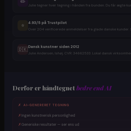
✏️
Julie tegner hver tegning i hånden fra bunden. Du får ægte kun
4.93/5 på Trustpilot
⭐
Over 204 verificerede anmeldelser fra glade danske kunder. S
Dansk kunstner siden 2012
🇩🇰
Julie Andersen, Ishøj. CVR: 34662533. Lokal dansk virksomhed
Derfor er håndtegnet
bedre end AI
✗ AI-GENERERET TEGNING
✗
Ingen kunstnerisk personlighed
✗
Generiske resultater — ser ens ud