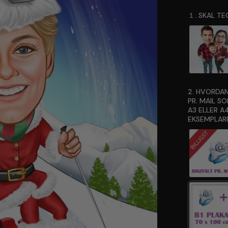
１. SKAL TE
2. HVORDAN
PR. MAIL S
A3 ELLER A4
EKSEMPLARE