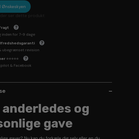
til Ønskeskyen
der ser dette produkt
fragt
g inden for 7-9 dage
ilfredshedsgaranti
& ubegrænset revision
rner ⭐⭐⭐⭐⭐
tpilot & Facebook
lse
 anderledes og
sonlige gave
lige gaver? Nu kan du forkæle dig selv eller en du