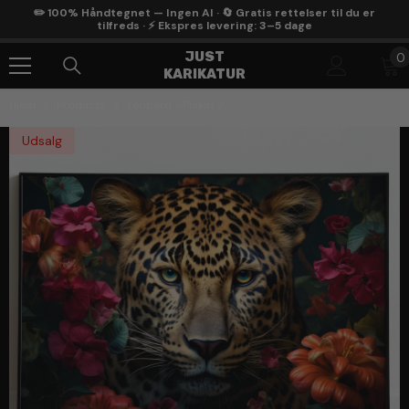
Gå Til Indhold
✏️ 100% Håndtegnet — Ingen AI · 🔄 Gratis rettelser til du er
tilfreds · ⚡ Ekspres levering: 3–5 dage
0
JUST
0
KARIKATUR
g
Hjem
Products
Leopard - Plakat 2
Udsalg