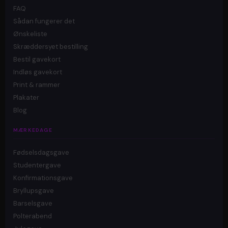
FAQ
Sådan fungerer det
Ønskeliste
Skræddersyet bestilling
Bestil gavekort
Indløs gavekort
Print & rammer
Plakater
Blog
MÆRKEDAGE
Fødselsdagsgave
Studentergave
Konfirmationsgave
Bryllupsgave
Barselsgave
Polterabend