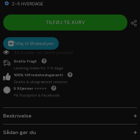
2-5 HVERDAGE
Selection will add
to the price
TILFØJ TIL KURV
Tilføj til Ønskeskyen
46 kunder ser dette produkt
Gratis fragt
Levering inden for 7-9 dage
100% tilfredshedsgaranti
Gratis & ubegrænset revision
5 Stjerner ⭐⭐⭐⭐⭐
På Trustpilot & Facebook
Beskrivelse
Sådan gør du