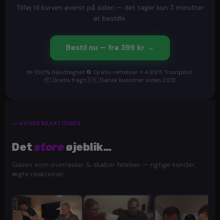
Tilføj til kurven øverst på siden — det tager kun 3 minutter
at bestille.
Bestil nu — fra 399 kr →
✏️ 100% Håndtegnet
·
🔄 Gratis rettelser
·
⭐ 4.93/5 Trustpilot
·
📦 Gratis fragt
·
🇩🇰 Dansk kunstner siden 2012
KUNDEREAKTIONER
Det
store
øjeblik…
Gaven som overrasker & skaber følelser — rigtige kunder,
ægte reaktioner.