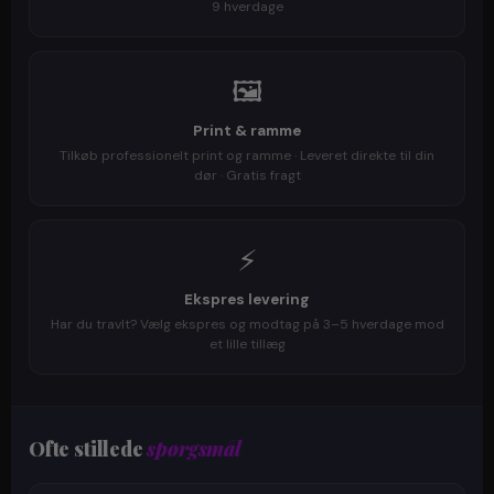
9 hverdage
🖼️
Print & ramme
Tilkøb professionelt print og ramme · Leveret direkte til din
dør · Gratis fragt
⚡
Ekspres levering
Har du travlt? Vælg ekspres og modtag på 3–5 hverdage mod
et lille tillæg
Ofte stillede
spørgsmål