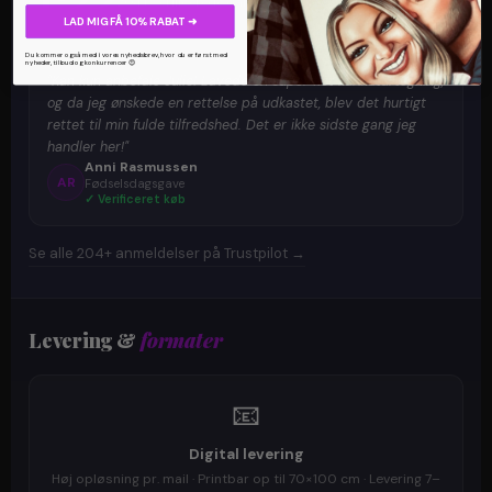
204+ verificerede danske anmeldelser
LAD MIG FÅ 10% RABAT ➜
Du kommer også med i vores nyhedsbrev, hvor du er først med
★
★
★
★
★
nyheder, tilbud og konkurrencer 😍
"Kan kun anbefale Julie! Lavede en super flot karikaturtegning,
og da jeg ønskede en rettelse på udkastet, blev det hurtigt
rettet til min fulde tilfredshed. Det er ikke sidste gang jeg
handler her!"
Anni Rasmussen
AR
Fødselsdagsgave
✓ Verificeret køb
Se alle 204+ anmeldelser på Trustpilot →
Levering &
formater
📧
Digital levering
Høj opløsning pr. mail · Printbar op til 70×100 cm · Levering 7–