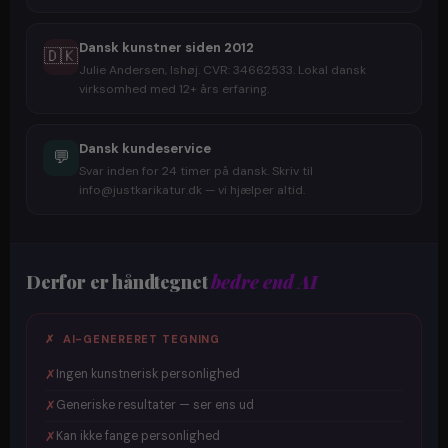
Dansk kunstner siden 2012
🇩🇰
Julie Andersen, Ishøj. CVR: 34662533. Lokal dansk
virksomhed med 12+ års erfaring.
Dansk kundeservice
💬
Svar inden for 24 timer på dansk. Skriv til
info@justkarikatur.dk — vi hjælper altid.
Derfor er håndtegnet
bedre end AI
✗ AI-GENERERET TEGNING
✗
Ingen kunstnerisk personlighed
✗
Generiske resultater — ser ens ud
✗
Kan ikke fange personlighed