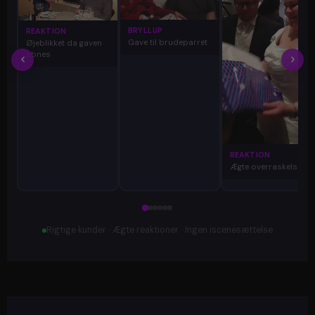
BRYLLUP
REAKTION
Gave til brudeparret
Øjeblikket da gaven
åbnes
REAKTION
Ægte overraskelse
Rigtige kunder · Ægte reaktioner · Ingen iscenesættelse