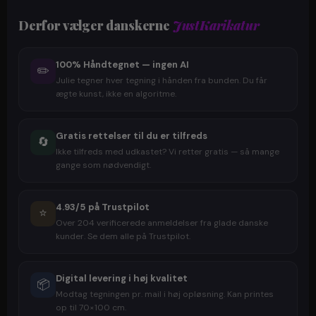
Derfor vælger danskerne
JustKarikatur
100% Håndtegnet — ingen AI
✏️
Julie tegner hver tegning i hånden fra bunden. Du får
ægte kunst, ikke en algoritme.
Gratis rettelser til du er tilfreds
🔄
Ikke tilfreds med udkastet? Vi retter gratis — så mange
gange som nødvendigt.
4.93/5 på Trustpilot
⭐
Over 204 verificerede anmeldelser fra glade danske
kunder. Se dem alle på Trustpilot.
Digital levering i høj kvalitet
📦
Modtag tegningen pr. mail i høj opløsning. Kan printes
op til 70×100 cm.