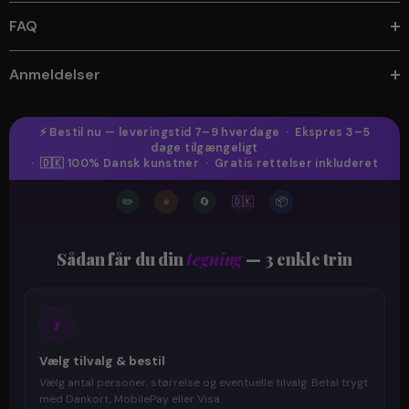
FAQ
Anmeldelser
⚡ Bestil nu — leveringstid 7–9 hverdage · Ekspres 3–5
dage tilgængeligt
· 🇩🇰 100% Dansk kunstner · Gratis rettelser inkluderet
✏️
⭐
🔄
🇩🇰
📦
Sådan får du din
tegning
— 3 enkle trin
1
Vælg tilvalg & bestil
Vælg antal personer, størrelse og eventuelle tilvalg. Betal trygt
med Dankort, MobilePay eller Visa.