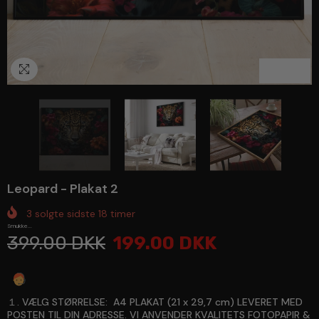
1
/
3
Leopard - Plakat 2
3
solgte sidste
18
timer
Smukke...
399.00 DKK
199.00 DKK
Spørg en ekspert
１. VÆLG STØRRELSE:
A4 PLAKAT (21 x 29,7 cm) LEVERET MED
POSTEN TIL DIN ADRESSE. VI ANVENDER KVALITETS FOTOPAPIR &