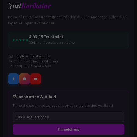
Just
Karikatur
Personlige karikaturer tegnet i hånden af Julie Andersen siden 2012.
Ingen AI. Ingen skabeloner.
4.93 / 5 Trustpilot
★
★
★
★
★
204+ verificerede anmeldelser
✉️
info@justkarikatur.dk
💬
Chat · svar inden 24 timer
📍
Ishøj · CVR 34662533
Få inspiration & tilbud
Tilmeld dig og modtag gaveinspiration og eksklusive tilbud.
Tilmeld mig