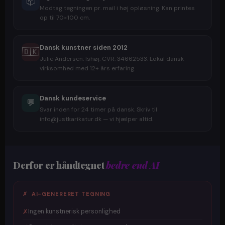
📦
Modtag tegningen pr. mail i høj opløsning. Kan printes
op til 70×100 cm.
Dansk kunstner siden 2012
🇩🇰
Julie Andersen, Ishøj. CVR: 34662533. Lokal dansk
virksomhed med 12+ års erfaring.
Dansk kundeservice
💬
Svar inden for 24 timer på dansk. Skriv til
info@justkarikatur.dk — vi hjælper altid.
Derfor er håndtegnet
bedre end AI
✗ AI-GENERERET TEGNING
✗
Ingen kunstnerisk personlighed