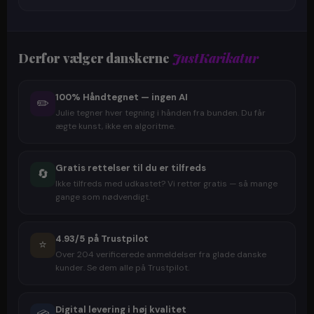
Derfor vælger danskerne
JustKarikatur
100% Håndtegnet — ingen AI
✏️
Julie tegner hver tegning i hånden fra bunden. Du får
ægte kunst, ikke en algoritme.
Gratis rettelser til du er tilfreds
🔄
Ikke tilfreds med udkastet? Vi retter gratis — så mange
gange som nødvendigt.
4.93/5 på Trustpilot
⭐
Over 204 verificerede anmeldelser fra glade danske
kunder. Se dem alle på Trustpilot.
Digital levering i høj kvalitet