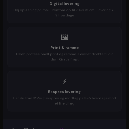
Digital levering
Høj opløsning pr. mail · Printbar op til 70×100 cm · Levering 7–
9 hverdage
🖼️
Print & ramme
Tilkøb professionelt print og ramme · Leveret direkte til din
dør · Gratis fragt
⚡
Ekspres levering
Har du travlt? Vælg ekspres og modtag på 3–5 hverdage mod
et lille tillæg