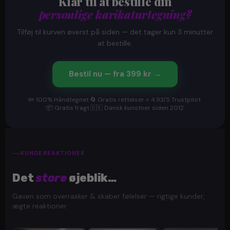
Klar til at bestille din
personlige karikaturtegning?
Tilføj til kurven øverst på siden — det tager kun 3 minutter
at bestille.
Bestil nu — fra 399 kr →
✏️ 100% Håndtegnet
·
🔄 Gratis rettelser
·
⭐ 4.93/5 Trustpilot
·
📦 Gratis fragt
·
🇩🇰 Dansk kunstner siden 2012
KUNDEREAKTIONER
Det
store
øjeblik…
Gaven som overrasker & skaber følelser — rigtige kunder,
ægte reaktioner.