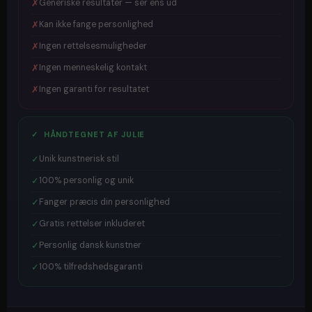
✗
Generiske resultater — ser ens ud
✗
Kan ikke fange personlighed
✗
Ingen rettelsesmuligheder
✗
Ingen menneskelig kontakt
✗
Ingen garanti for resultatet
✓ HÅNDTEGNET AF JULIE
✓
Unik kunstnerisk stil
✓
100% personlig og unik
✓
Fanger præcis din personlighed
✓
Gratis rettelser inkluderet
✓
Personlig dansk kunstner
✓
100% tilfredshedsgaranti