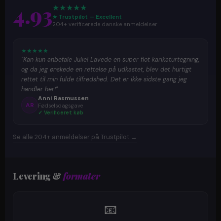
4.93
★
★
★
★
★
★ Trustpilot — Excellent
204+ verificerede danske anmeldelser
★
★
★
★
★
"Kan kun anbefale Julie! Lavede en super flot karikaturtegning,
og da jeg ønskede en rettelse på udkastet, blev det hurtigt
rettet til min fulde tilfredshed. Det er ikke sidste gang jeg
handler her!"
Anni Rasmussen
AR
Fødselsdagsgave
✓ Verificeret køb
Se alle 204+ anmeldelser på Trustpilot →
Levering &
formater
📧