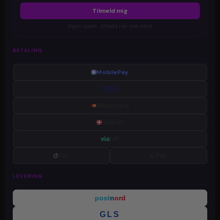
Tilmeld mig
Ingen spam · Afmeld når som helst
BETALING
MobilePay
VISA
Mastercard
dankort
via
bill
Pay
G Pay
LEVERING
post
n
ord
GLS