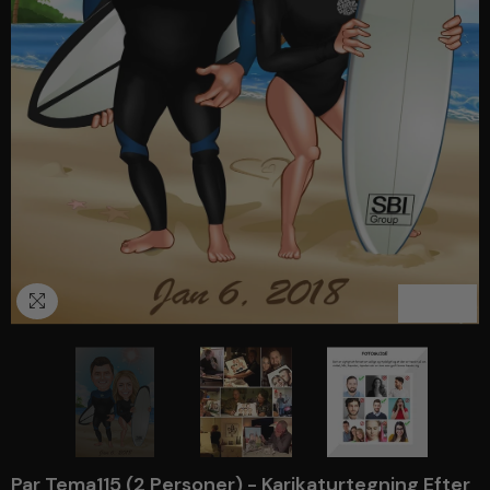
1
/
3
Par Tema115 (2 Personer) - Karikaturtegning Efter