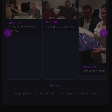
BRYLLUP
REAKTION
Gave til brudeparret
Øjeblikket da gaven
åbnes
REAKTION
Ægte overraskelse
Rigtige kunder · Ægte reaktioner · Ingen iscenesættelse