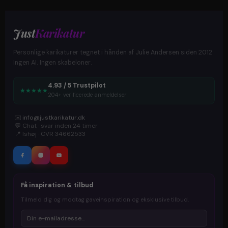
Just
Karikatur
Personlige karikaturer tegnet i hånden af Julie Andersen siden 2012.
Ingen AI. Ingen skabeloner.
4.93 / 5 Trustpilot
★
★
★
★
★
204+ verificerede anmeldelser
✉️
info@justkarikatur.dk
💬
Chat · svar inden 24 timer
📍
Ishøj · CVR 34662533
Få inspiration & tilbud
Tilmeld dig og modtag gaveinspiration og eksklusive tilbud.