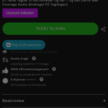
Et Tema Tegner Vi Kun Hoveder Og Hår - Og Kan Derfor Ikke
Foretage Andre Ændringer På Tegningen)
Upload billeder
TILFØJ TIL KURV
Tilføj til Ønskeskyen
165 kunder ser dette produkt
Gratis fragt
Levering inden for 7-9 dage
100% tilfredshedsgaranti
Gratis & ubegrænset revision
5 Stjerner ⭐⭐⭐⭐⭐
På Trustpilot & Facebook
Beskrivelse