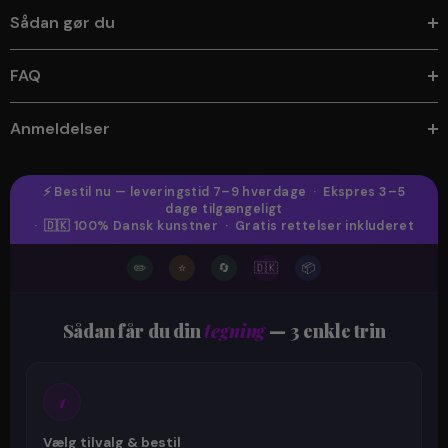
Sådan gør du
FAQ
Anmeldelser
⚡ Bestil nu — leveringstid 7–9 hverdage · Ekspres 3–5
dage tilgængeligt
· 🇩🇰 100% Dansk kunstner · Gratis rettelser inkluderet
✏️
⭐
🔄
🇩🇰
📦
Sådan får du din
tegning
— 3 enkle trin
1
Vælg tilvalg & bestil