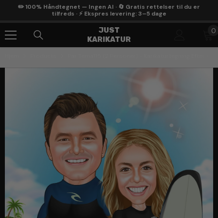
Gå Til Indhold
✏️ 100% Håndtegnet — Ingen AI · 🔄 Gratis rettelser til du er
tilfreds · ⚡ Ekspres levering: 3–5 dage
0
JUST
0
KARIKATUR
g
Hjem
Products
Par Tema115 (2 Personer) - Karikaturtegning Efter Din