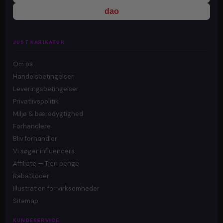
dao
JUST KARIKATUR
Om os
Handelsbetingelser
Leveringsbetingelser
Privatlivspolitik
Miljø & bæredygtighed
Forhandlere
Bliv forhandler
Vi søger influencers
Affiliate — Tjen penge
Rabatkoder
Illustration for virksomheder
Sitemap
KUNDESERVICE