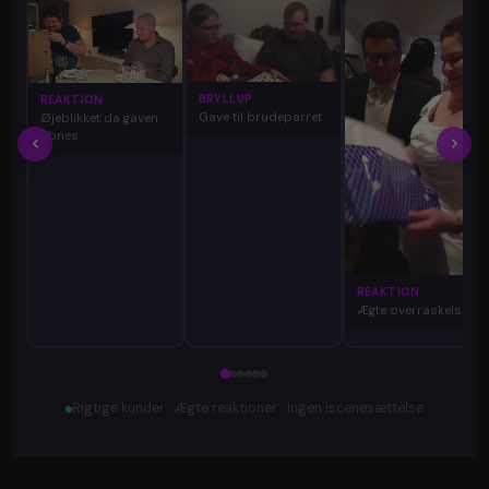
BRYLLUP
REAKTION
Gave til brudeparret
Øjeblikket da gaven
åbnes
REAKTION
Ægte overraskelse
Rigtige kunder · Ægte reaktioner · Ingen iscenesættelse