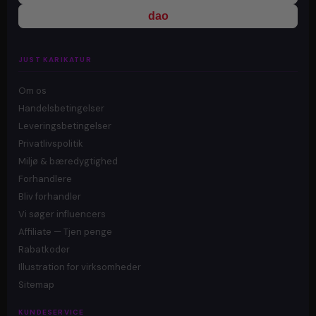
dao
JUST KARIKATUR
Om os
Handelsbetingelser
Leveringsbetingelser
Privatlivspolitik
Miljø & bæredygtighed
Forhandlere
Bliv forhandler
Vi søger influencers
Affiliate — Tjen penge
Rabatkoder
Illustration for virksomheder
Sitemap
KUNDESERVICE