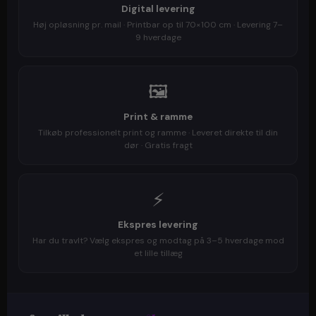
Digital levering
Høj opløsning pr. mail · Printbar op til 70×100 cm · Levering 7–
9 hverdage
🖼️
Print & ramme
Tilkøb professionelt print og ramme · Leveret direkte til din
dør · Gratis fragt
⚡
Ekspres levering
Har du travlt? Vælg ekspres og modtag på 3–5 hverdage mod
et lille tillæg