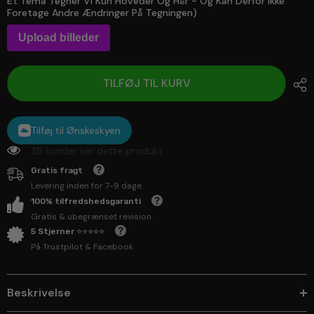
Et Tema Tegner Vi Kun Hoveder Og Hår - Og Kan Derfor Ikke
Foretage Andre Ændringer På Tegningen)
Upload billeder
TILFØJ TIL KURV
Tilføj til Ønskeskyen
38 kunder ser dette produkt
Gratis fragt
Levering inden for 7-9 dage
100% tilfredshedsgaranti
Gratis & ubegrænset revision
5 Stjerner ⭐⭐⭐⭐⭐
På Trustpilot & Facebook
Beskrivelse