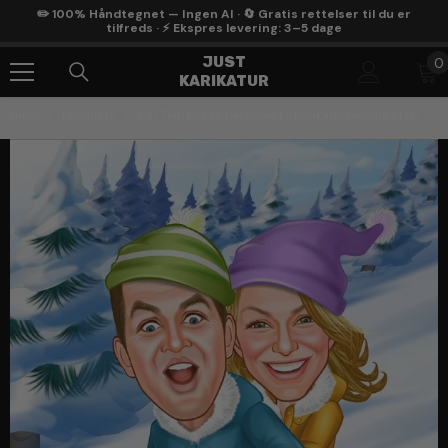
Gå Til Indhold
✏️ 100% Håndtegnet — Ingen AI · 🔄 Gratis rettelser til du er
tilfreds · ⚡ Ekspres levering: 3–5 dage
0
JUST
0
KARIKATUR
g
Hjem
Products
Par Tema52 (2 Personer) - Karikaturtegning Efter Din