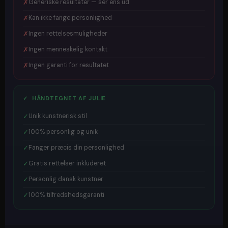
✗
Generiske resultater — ser ens ud
✗
Kan ikke fange personlighed
✗
Ingen rettelsesmuligheder
✗
Ingen menneskelig kontakt
✗
Ingen garanti for resultatet
✓ HÅNDTEGNET AF JULIE
✓
Unik kunstnerisk stil
✓
100% personlig og unik
✓
Fanger præcis din personlighed
✓
Gratis rettelser inkluderet
✓
Personlig dansk kunstner
✓
100% tilfredshedsgaranti