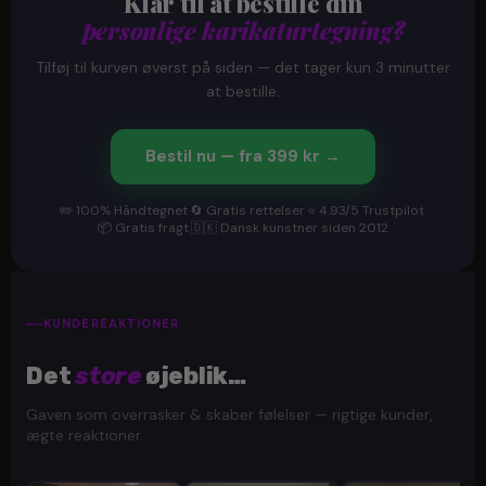
Klar til at bestille din
personlige karikaturtegning?
Tilføj til kurven øverst på siden — det tager kun 3 minutter
at bestille.
Bestil nu — fra 399 kr →
✏️ 100% Håndtegnet
·
🔄 Gratis rettelser
·
⭐ 4.93/5 Trustpilot
·
📦 Gratis fragt
·
🇩🇰 Dansk kunstner siden 2012
KUNDEREAKTIONER
Det
store
øjeblik…
Gaven som overrasker & skaber følelser — rigtige kunder,
ægte reaktioner.