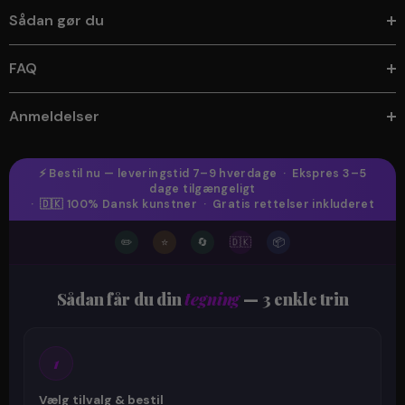
Sådan gør du
FAQ
Anmeldelser
⚡ Bestil nu — leveringstid 7–9 hverdage · Ekspres 3–5
dage tilgængeligt
· 🇩🇰 100% Dansk kunstner · Gratis rettelser inkluderet
✏️
⭐
🔄
🇩🇰
📦
Sådan får du din
tegning
— 3 enkle trin
1
Vælg tilvalg & bestil