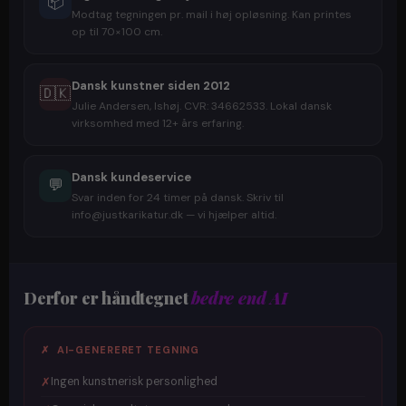
📦
Modtag tegningen pr. mail i høj opløsning. Kan printes
op til 70×100 cm.
Dansk kunstner siden 2012
🇩🇰
Julie Andersen, Ishøj. CVR: 34662533. Lokal dansk
virksomhed med 12+ års erfaring.
Dansk kundeservice
💬
Svar inden for 24 timer på dansk. Skriv til
info@justkarikatur.dk — vi hjælper altid.
Derfor er håndtegnet
bedre end AI
✗ AI-GENERERET TEGNING
✗
Ingen kunstnerisk personlighed