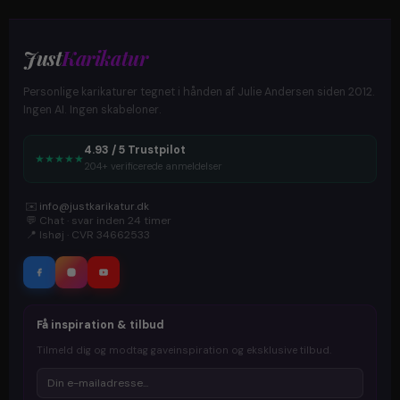
Just
Karikatur
Personlige karikaturer tegnet i hånden af Julie Andersen siden 2012.
Ingen AI. Ingen skabeloner.
4.93 / 5 Trustpilot
★
★
★
★
★
204+ verificerede anmeldelser
✉️
info@justkarikatur.dk
💬
Chat · svar inden 24 timer
📍
Ishøj · CVR 34662533
Få inspiration & tilbud
Tilmeld dig og modtag gaveinspiration og eksklusive tilbud.