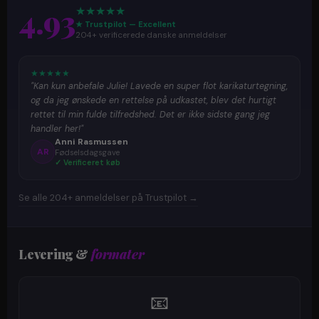
4.93
★
★
★
★
★
★ Trustpilot — Excellent
204+ verificerede danske anmeldelser
★
★
★
★
★
"Kan kun anbefale Julie! Lavede en super flot karikaturtegning,
og da jeg ønskede en rettelse på udkastet, blev det hurtigt
rettet til min fulde tilfredshed. Det er ikke sidste gang jeg
handler her!"
Anni Rasmussen
AR
Fødselsdagsgave
✓ Verificeret køb
Se alle 204+ anmeldelser på Trustpilot →
Levering &
formater
📧