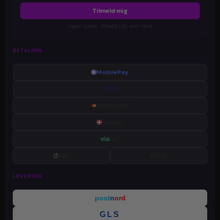
Tilmeld mig
Ingen spam · Afmeld når som helst
BETALING
MobilePay
VISA
Mastercard
dankort
via
bill
Pay
G Pay
LEVERING
post
n
ord
GLS