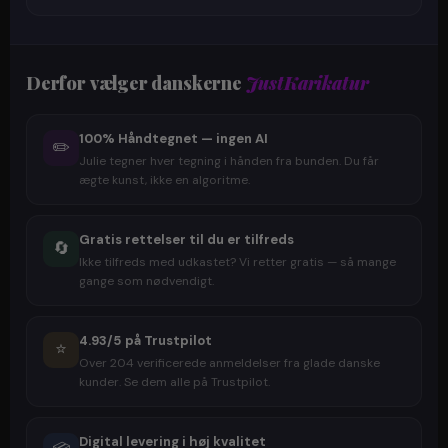
Derfor vælger danskerne
JustKarikatur
100% Håndtegnet — ingen AI
✏️
Julie tegner hver tegning i hånden fra bunden. Du får
ægte kunst, ikke en algoritme.
Gratis rettelser til du er tilfreds
🔄
Ikke tilfreds med udkastet? Vi retter gratis — så mange
gange som nødvendigt.
4.93/5 på Trustpilot
⭐
Over 204 verificerede anmeldelser fra glade danske
kunder. Se dem alle på Trustpilot.
Digital levering i høj kvalitet