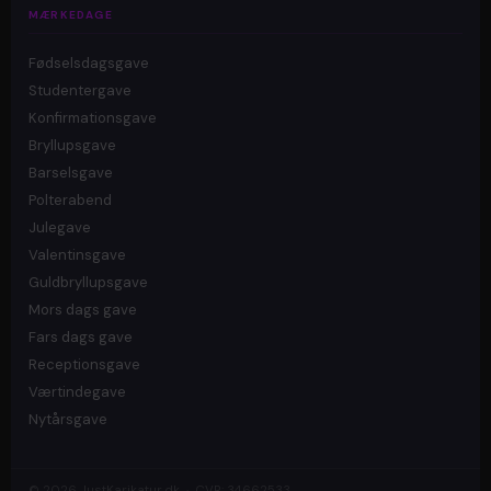
MÆRKEDAGE
Fødselsdagsgave
Studentergave
Konfirmationsgave
Bryllupsgave
Barselsgave
Polterabend
Julegave
Valentinsgave
Guldbryllupsgave
Mors dags gave
Fars dags gave
Receptionsgave
Værtindegave
Nytårsgave
© 2026 JustKarikatur.dk · CVR: 34662533