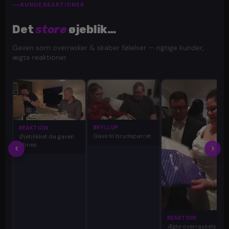
KUNDEREAKTIONER
Det
store
øjeblik…
Gaven som overrasker & skaber følelser — rigtige kunder,
ægte reaktioner.
BRYLLUP
REAKTION
Gave til brudeparret
Øjeblikket da gaven
åbnes
REAKTION
Ægte overraskelse