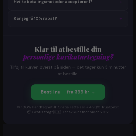
+
Hvilke betalingsmetoder accepterer I?
Prisen tilpasses automatisk afhængigt af antal. Upload
blot billederne af alle personer, og noter dine ønsker — vi
Vi accepterer Dankort, Visa, Mastercard, MobilePay, Apple
klarer resten.
+
Kan jeg få 10% rabat?
Pay, Google Pay og bankoverførsel. Alle betalinger er
sikret med SSL-kryptering. Virksomheder kan betale via
Ja! Brug rabatkoden
rabat10
ved checkout og spar 10%
faktura — kontakt os på info@justkarikatur.dk.
på din bestilling. Koden indtastes under "Rabatkode" når
du har lagt varen i kurven.
Klar til at bestille din
personlige karikaturtegning?
Tilføj til kurven øverst på siden — det tager kun 3 minutter
at bestille.
Bestil nu — fra 399 kr →
✏️ 100% Håndtegnet
·
🔄 Gratis rettelser
·
⭐ 4.93/5 Trustpilot
·
📦 Gratis fragt
·
🇩🇰 Dansk kunstner siden 2012