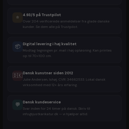
4.93/5 på Trustpilot
⭐
Over 204 verificerede anmeldelser fra glade danske
kunder. Se dem alle på Trustpilot.
Digital levering i høj kvalitet
📦
Modtag tegningen pr. mail i høj opløsning. Kan printes
op til 70×100 cm.
Dansk kunstner siden 2012
🇩🇰
Julie Andersen, Ishøj. CVR: 34662533. Lokal dansk
virksomhed med 12+ års erfaring.
Dansk kundeservice
💬
Svar inden for 24 timer på dansk. Skriv til
info@justkarikatur.dk — vi hjælper altid.