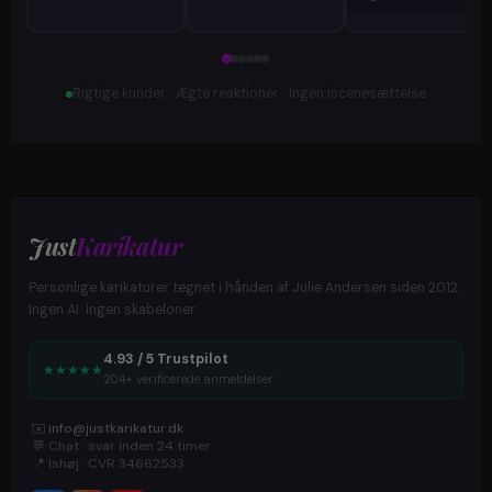
Rigtige kunder · Ægte reaktioner · Ingen iscenesættelse
Just
Karikatur
Personlige karikaturer tegnet i hånden af Julie Andersen siden 2012.
Ingen AI. Ingen skabeloner.
4.93 / 5 Trustpilot
★
★
★
★
★
204+ verificerede anmeldelser
✉️
info@justkarikatur.dk
💬
Chat · svar inden 24 timer
📍
Ishøj · CVR 34662533