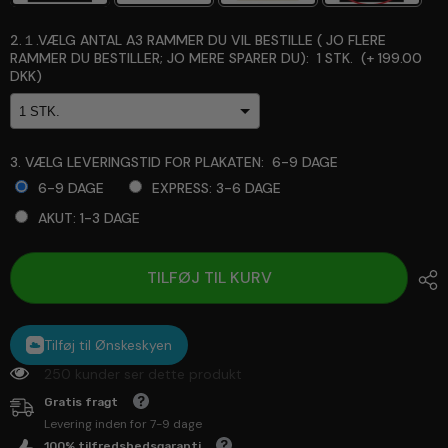
2.１.VÆLG ANTAL A3 RAMMER DU VIL BESTILLE ( JO FLERE
RAMMER DU BESTILLER; JO MERE SPARER DU):
1 STK.
(+
199.00
DKK
)
3. VÆLG LEVERINGSTID FOR PLAKATEN:
6-9 DAGE
6-9 DAGE
EXPRESS: 3-6 DAGE
AKUT: 1-3 DAGE
Selection will add
to the price
TILFØJ TIL KURV
Tilføj til Ønskeskyen
250 kunder ser dette produkt
Gratis fragt
Levering inden for 7-9 dage
100% tilfredshedsgaranti