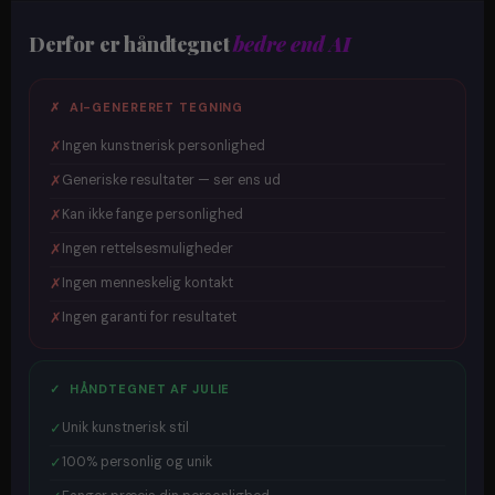
Derfor er håndtegnet
bedre end AI
✗ AI-GENERERET TEGNING
✗
Ingen kunstnerisk personlighed
✗
Generiske resultater — ser ens ud
✗
Kan ikke fange personlighed
✗
Ingen rettelsesmuligheder
✗
Ingen menneskelig kontakt
✗
Ingen garanti for resultatet
✓ HÅNDTEGNET AF JULIE
✓
Unik kunstnerisk stil
✓
100% personlig og unik