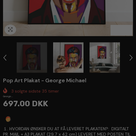
1
/
4
Pop Art Plakat - George Michael
3
solgte sidste
35
timer
George...
697.00 DKK
Spørg en ekspert
１. HVORDAN ØNSKER DU AT FÅ LEVERET PLAKATEN?:
DIGITALT
PR. MAIL + A3 PLAKAT (29,7 x 42 cm) LEVERET MED POSTEN TIL