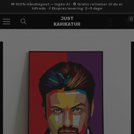
Gå Til Indhold
✏️ 100% Håndtegnet — Ingen AI · 🔄 Gratis rettelser til du er
tilfreds · ⚡ Ekspres levering: 3–5 dage
0
JUST
0
KARIKATUR
g
Hjem
Products
Pop Art Plakat - George Michael