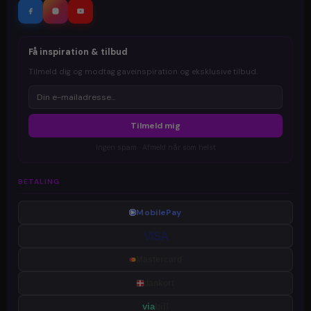
Få inspiration & tilbud
Tilmeld dig og modtag gaveinspiration og eksklusive tilbud.
Tilmeld mig
Ingen spam · Afmeld når som helst
BETALING
MobilePay
VISA
Mastercard
dankort
via
bill