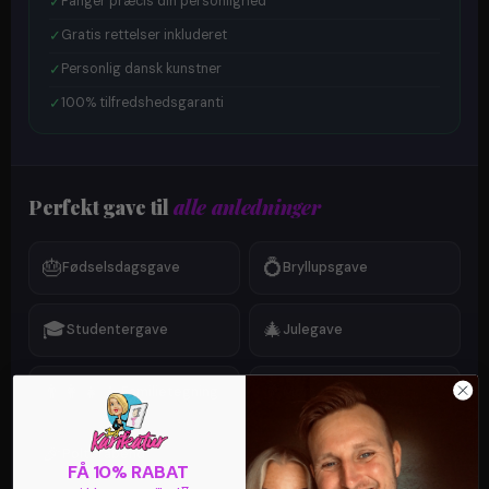
✓
Fanger præcis din personlighed
✓
Gratis rettelser inkluderet
✓
Personlig dansk kunstner
✓
100% tilfredshedsgaranti
Perfekt gave til
alle anledninger
🎂
💍
Fødselsdagsgave
Bryllupsgave
🎓
🎄
Studentergave
Julegave
👨‍👩‍👧‍👦
💐
Familietegning
Mors dags gave
🎉
❤️
Polterabend
Valentinsgave
FÅ 10% RABAT