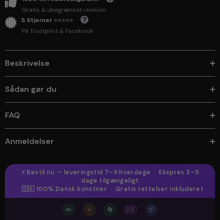
Gratis & ubegrænset revision
5 Stjerner ⭐⭐⭐⭐⭐
På Trustpilot & Facebook
Beskrivelse
Sådan gør du
FAQ
Anmeldelser
⚡ Bestil nu — leveringstid 7–9 hverdage · Ekspres 3–5
dage tilgængeligt
· 🇩🇰 100% Dansk kunstner · Gratis rettelser inkluderet
✏️
⭐
🔄
🇩🇰
📦