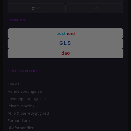
Pay
G Pay
LEVERING
post
n
ord
GLS
dao
JUST KARIKATUR
Om os
Handelsbetingelser
Leveringsbetingelser
Privatlivspolitik
Miljø & bæredygtighed
Forhandlere
Bliv forhandler