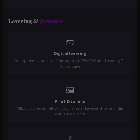
Levering &
formater
📧
Digital levering
Høj opløsning pr. mail · Printbar op til 70×100 cm · Levering 7–
9 hverdage
🖼️
Print & ramme
Tilkøb professionelt print og ramme · Leveret direkte til din
dør · Gratis fragt
⚡