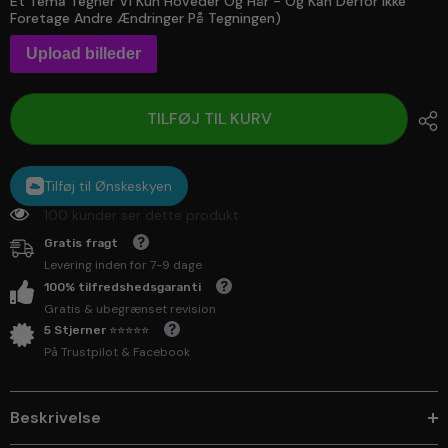
Et Tema Tegner Vi Kun Hoveder Og Hår - Og Kan Derfor Ikke
Foretage Andre Ændringer På Tegningen)
Upload billeder
TILFØJ TIL KURV
Tilføj til Ønskeskyen
100 kunder ser dette produkt
Gratis fragt
Levering inden for 7-9 dage
100% tilfredshedsgaranti
Gratis & ubegrænset revision
5 Stjerner ⭐⭐⭐⭐⭐
På Trustpilot & Facebook
Beskrivelse