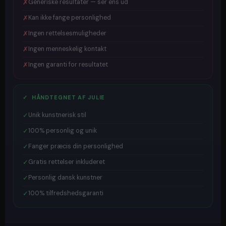
✗
Generiske resultater — ser ens ud
✗
Kan ikke fange personlighed
✗
Ingen rettelsesmuligheder
✗
Ingen menneskelig kontakt
✗
Ingen garanti for resultatet
✓ HÅNDTEGNET AF JULIE
✓
Unik kunstnerisk stil
✓
100% personlig og unik
✓
Fanger præcis din personlighed
✓
Gratis rettelser inkluderet
✓
Personlig dansk kunstner
✓
100% tilfredshedsgaranti