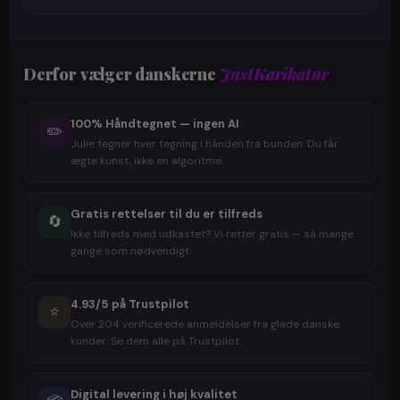
Derfor vælger danskerne
JustKarikatur
100% Håndtegnet — ingen AI
✏️
Julie tegner hver tegning i hånden fra bunden. Du får
ægte kunst, ikke en algoritme.
Gratis rettelser til du er tilfreds
🔄
Ikke tilfreds med udkastet? Vi retter gratis — så mange
gange som nødvendigt.
4.93/5 på Trustpilot
⭐
Over 204 verificerede anmeldelser fra glade danske
kunder. Se dem alle på Trustpilot.
Digital levering i høj kvalitet