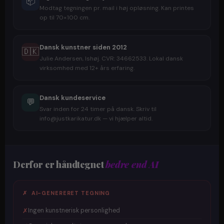
📦
Modtag tegningen pr. mail i høj opløsning. Kan printes
op til 70×100 cm.
Dansk kunstner siden 2012
🇩🇰
Julie Andersen, Ishøj. CVR: 34662533. Lokal dansk
virksomhed med 12+ års erfaring.
Dansk kundeservice
💬
Svar inden for 24 timer på dansk. Skriv til
info@justkarikatur.dk — vi hjælper altid.
Derfor er håndtegnet
bedre end AI
✗ AI-GENERERET TEGNING
✗
Ingen kunstnerisk personlighed