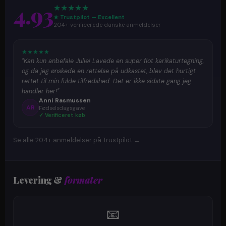
4.93
★
★
★
★
★
★ Trustpilot — Excellent
204+ verificerede danske anmeldelser
★
★
★
★
★
"Kan kun anbefale Julie! Lavede en super flot karikaturtegning,
og da jeg ønskede en rettelse på udkastet, blev det hurtigt
rettet til min fulde tilfredshed. Det er ikke sidste gang jeg
handler her!"
Anni Rasmussen
AR
Fødselsdagsgave
✓ Verificeret køb
Se alle 204+ anmeldelser på Trustpilot →
Levering &
formater
📧