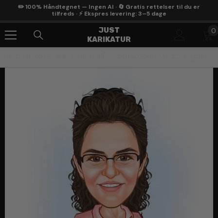
Gå Til Indhold
✏️ 100% Håndtegnet — Ingen AI · 🔄 Gratis rettelser til du er
tilfreds · ⚡ Ekspres levering: 3–5 dage
0
JUST
0
KARIKATUR
g
Hjem
Products
Virksomhed Tema79 (1 Person) - Karikaturtegning Eft