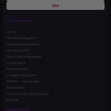
dao
JUST KARIKATUR
Om os
Handelsbetingelser
Leveringsbetingelser
Privatlivspolitik
Miljø & bæredygtighed
Forhandlere
Bliv forhandler
Vi søger influencers
Affiliate — Tjen penge
Rabatkoder
Illustration for virksomheder
Sitemap
KUNDESERVICE