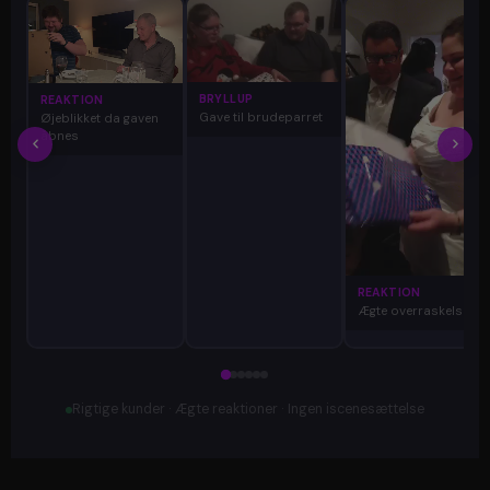
BRYLLUP
REAKTION
Gave til brudeparret
Øjeblikket da gaven
åbnes
REAKTION
Ægte overraskelse
Rigtige kunder · Ægte reaktioner · Ingen iscenesættelse