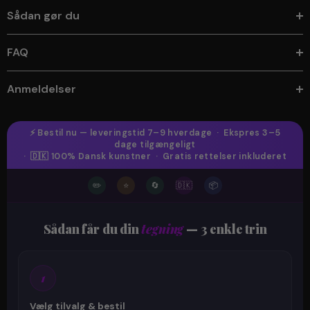
Sådan gør du
FAQ
Anmeldelser
⚡ Bestil nu — leveringstid 7–9 hverdage · Ekspres 3–5
dage tilgængeligt
· 🇩🇰 100% Dansk kunstner · Gratis rettelser inkluderet
✏️
⭐
🔄
🇩🇰
📦
Sådan får du din
tegning
— 3 enkle trin
1
Vælg tilvalg & bestil