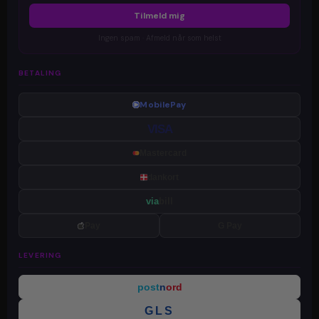
Tilmeld mig
Ingen spam · Afmeld når som helst
BETALING
MobilePay
VISA
Mastercard
dankort
via
bill
Pay
G Pay
LEVERING
post
n
ord
GLS