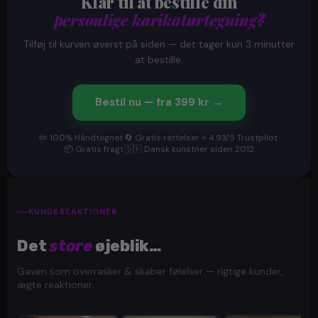
Klar til at bestille din
personlige karikaturtegning?
Tilføj til kurven øverst på siden — det tager kun 3 minutter
at bestille.
Bestil nu — fra 399 kr →
✏️ 100% Håndtegnet
·
🔄 Gratis rettelser
·
⭐ 4.93/5 Trustpilot
·
📦 Gratis fragt
·
🇩🇰 Dansk kunstner siden 2012
KUNDEREAKTIONER
Det
store
øjeblik…
Gaven som overrasker & skaber følelser — rigtige kunder,
ægte reaktioner.