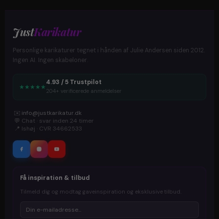
Just
Karikatur
Personlige karikaturer tegnet i hånden af Julie Andersen siden 2012.
Ingen AI. Ingen skabeloner.
4.93 / 5 Trustpilot
★
★
★
★
★
204+ verificerede anmeldelser
✉️
info@justkarikatur.dk
💬
Chat · svar inden 24 timer
📍
Ishøj · CVR 34662533
Få inspiration & tilbud
Tilmeld dig og modtag gaveinspiration og eksklusive tilbud.