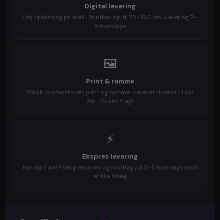
Digital levering
Høj opløsning pr. mail · Printbar op til 70×100 cm · Levering 7–
9 hverdage
🖼️
Print & ramme
Tilkøb professionelt print og ramme · Leveret direkte til din
dør · Gratis fragt
⚡
Ekspres levering
Har du travlt? Vælg ekspres og modtag på 3–5 hverdage mod
et lille tillæg