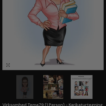
1
/
3
Virksomhed Tema79 (1 Person) - Karikaturtegning