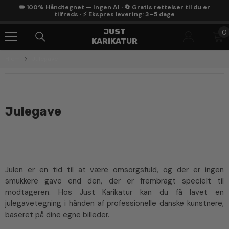
Gå Til Indhold
✏️ 100% Håndtegnet — Ingen AI · 🔄 Gratis rettelser til du er
tilfreds · ⚡ Ekspres levering: 3–5 dage
0
JUST
0
KARIKATUR
g
Hjem
Julegave
Julegave
Gør julen uforglemmelig med en personlig
julegavetegning
Julen er en tid til at være omsorgsfuld, og der er ingen
smukkere gave end den, der er frembragt specielt til
modtageren. Hos Just Karikatur kan du få lavet en
julegavetegning i hånden af professionelle danske kunstnere,
baseret på dine egne billeder.