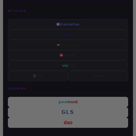
BETALING
MobilePay
VISA
Mastercard
dankort
via
bill
Pay
G Pay
LEVERING
post
n
ord
GLS
dao