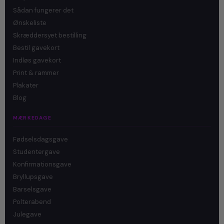
Sådan fungerer det
Ønskeliste
Skræddersyet bestilling
Bestil gavekort
Indløs gavekort
Print & rammer
Plakater
Blog
MÆRKEDAGE
Fødselsdagsgave
Studentergave
Konfirmationsgave
Bryllupsgave
Barselsgave
Polterabend
Julegave