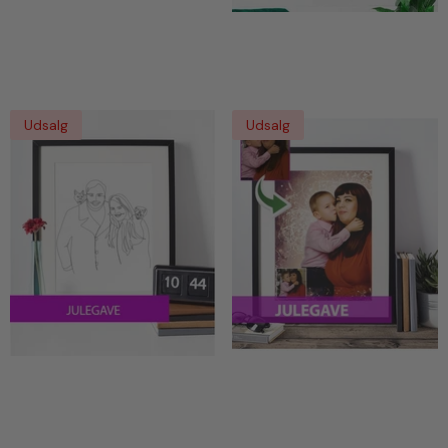
Efter Dine Fotos
Julegave - Vandmaleri Efter
Dine Fotos
Udsalg
Udsalg
Julegave - Line Art Tegning
Julegave - Dream Portræt
Efter Dine Fotos
Efter Dine Fotos