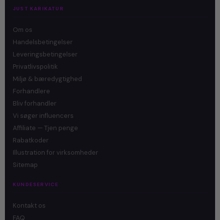
JUST KARIKATUR
Om os
Handelsbetingelser
Leveringsbetingelser
Privatlivspolitik
Miljø & bæredygtighed
Forhandlere
Bliv forhandler
Vi søger influencers
Affiliate — Tjen penge
Rabatkoder
Illustration for virksomheder
Sitemap
KUNDESERVICE
Kontakt os
FAQ