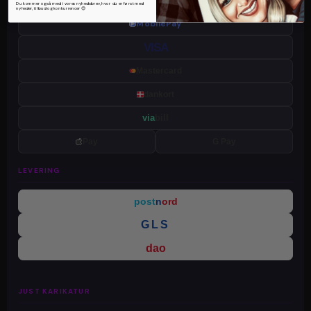
Du kommer også med i vores nyhedsbrev, hvor du er først med
nyheder, tilbud og konkurrencer 😍
MobilePay
VISA
Mastercard
dankort
via
bill
Pay
G Pay
LEVERING
post
n
ord
GLS
dao
JUST KARIKATUR