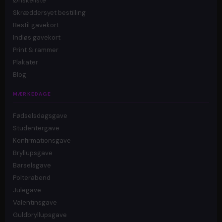
Ønskeliste
Skræddersyet bestilling
Bestil gavekort
Indløs gavekort
Print & rammer
Plakater
Blog
MÆRKEDAGE
Fødselsdagsgave
Studentergave
Konfirmationsgave
Bryllupsgave
Barselsgave
Polterabend
Julegave
Valentinsgave
Guldbryllupsgave