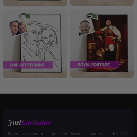
Just
Karikatur
Personlige karikaturer tegnet i hånden af Julie Andersen siden 2012.