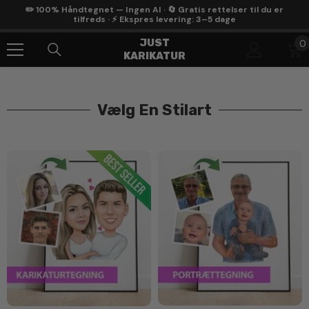
Gå Til Indhold
✏️ 100% Håndtegnet — Ingen AI · 🔄 Gratis rettelser til du er
tilfreds · ⚡ Ekspres levering: 3–5 dage
0
JUST
0
KARIKATUR
g
Vælg En Stilart