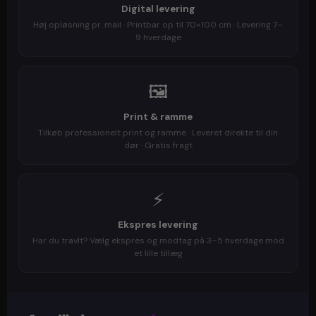
Digital levering
Høj opløsning pr. mail · Printbar op til 70×100 cm · Levering 7–
9 hverdage
🖼️
Print & ramme
Tilkøb professionelt print og ramme · Leveret direkte til din
dør · Gratis fragt
⚡
Ekspres levering
Har du travlt? Vælg ekspres og modtag på 3–5 hverdage mod
et lille tillæg