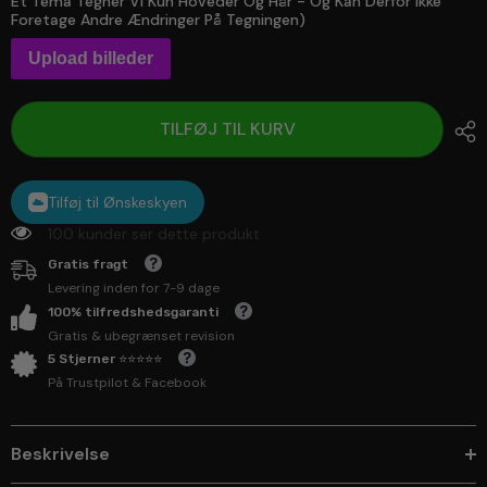
Et Tema Tegner Vi Kun Hoveder Og Hår - Og Kan Derfor Ikke
Foretage Andre Ændringer På Tegningen)
Upload billeder
TILFØJ TIL KURV
Tilføj til Ønskeskyen
100 kunder ser dette produkt
Gratis fragt
Levering inden for 7-9 dage
100% tilfredshedsgaranti
Gratis & ubegrænset revision
5 Stjerner ⭐⭐⭐⭐⭐
På Trustpilot & Facebook
Beskrivelse