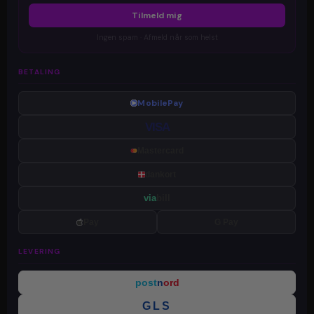
Tilmeld mig
Ingen spam · Afmeld når som helst
BETALING
MobilePay
VISA
Mastercard
dankort
via
bill
Pay
G Pay
LEVERING
post
n
ord
GLS