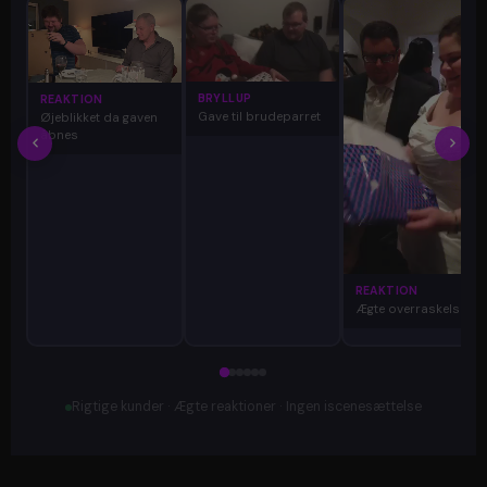
BRYLLUP
REAKTION
Gave til brudeparret
Øjeblikket da gaven
åbnes
REAKTION
Ægte overraskelse
Rigtige kunder · Ægte reaktioner · Ingen iscenesættelse