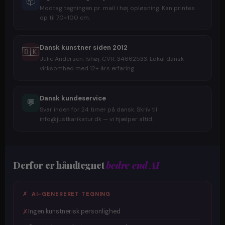
📦
Modtag tegningen pr. mail i høj opløsning. Kan printes
op til 70×100 cm.
Dansk kunstner siden 2012
🇩🇰
Julie Andersen, Ishøj. CVR: 34662533. Lokal dansk
virksomhed med 12+ års erfaring.
Dansk kundeservice
💬
Svar inden for 24 timer på dansk. Skriv til
info@justkarikatur.dk — vi hjælper altid.
Derfor er håndtegnet
bedre end AI
✗ AI-GENERERET TEGNING
✗
Ingen kunstnerisk personlighed