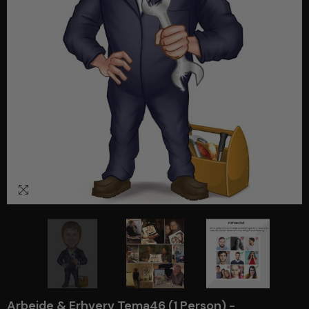
1
/
3
Arbejde & Erhverv Tema46 (1 Person) -