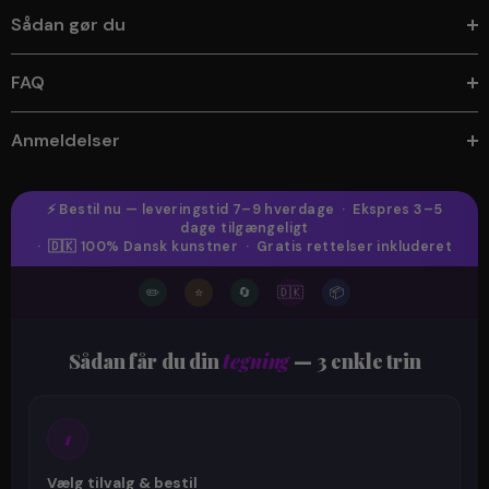
Sådan gør du
FAQ
Anmeldelser
⚡ Bestil nu — leveringstid 7–9 hverdage · Ekspres 3–5
dage tilgængeligt
· 🇩🇰 100% Dansk kunstner · Gratis rettelser inkluderet
✏️
⭐
🔄
🇩🇰
📦
Sådan får du din
tegning
— 3 enkle trin
1
Vælg tilvalg & bestil