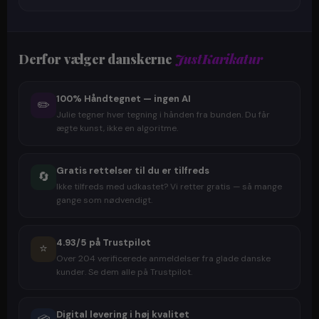
Derfor vælger danskerne
JustKarikatur
100% Håndtegnet — ingen AI
✏️
Julie tegner hver tegning i hånden fra bunden. Du får
ægte kunst, ikke en algoritme.
Gratis rettelser til du er tilfreds
🔄
Ikke tilfreds med udkastet? Vi retter gratis — så mange
gange som nødvendigt.
4.93/5 på Trustpilot
⭐
Over 204 verificerede anmeldelser fra glade danske
kunder. Se dem alle på Trustpilot.
Digital levering i høj kvalitet