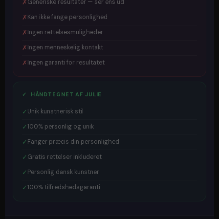
✗
Generiske resultater — ser ens ud
✗
Kan ikke fange personlighed
✗
Ingen rettelsesmuligheder
✗
Ingen menneskelig kontakt
✗
Ingen garanti for resultatet
✓ HÅNDTEGNET AF JULIE
✓
Unik kunstnerisk stil
✓
100% personlig og unik
✓
Fanger præcis din personlighed
✓
Gratis rettelser inkluderet
✓
Personlig dansk kunstner
✓
100% tilfredshedsgaranti