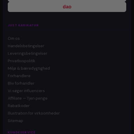
dao
JUST KARIKATUR
Om os
Handelsbetingelser
Leveringsbetingelser
Privatlivspolitik
Miljø & bæredygtighed
Forhandlere
Bliv forhandler
Vi søger influencers
Affiliate — Tjen penge
Rabatkoder
Illustration for virksomheder
Sitemap
KUNDESERVICE