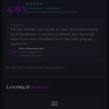
4.93
★
★
★
★
★
★ Trustpilot — Excellent
204+ verificerede danske anmeldelser
★
★
★
★
★
"Kan kun anbefale Julie! Lavede en super flot karikaturtegning,
og da jeg ønskede en rettelse på udkastet, blev det hurtigt
rettet til min fulde tilfredshed. Det er ikke sidste gang jeg
handler her!"
Anni Rasmussen
AR
Fødselsdagsgave
✓ Verificeret køb
Se alle 204+ anmeldelser på Trustpilot →
Levering &
formater
📧