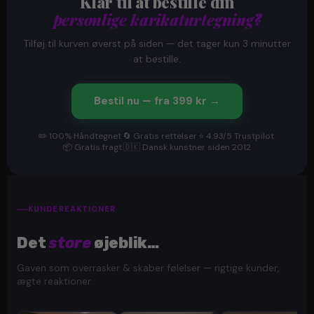
Klar til at bestille din
personlige karikaturtegning?
Tilføj til kurven øverst på siden — det tager kun 3 minutter
at bestille.
Bestil nu — fra 399 kr →
✏️ 100% Håndtegnet
·
🔄 Gratis rettelser
·
⭐ 4.93/5 Trustpilot
·
📦 Gratis fragt
·
🇩🇰 Dansk kunstner siden 2012
KUNDEREAKTIONER
Det
store
øjeblik…
Gaven som overrasker & skaber følelser — rigtige kunder,
ægte reaktioner.