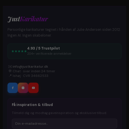
Just
Karikatur
Personlige karikaturer tegnet i hånden af Julie Andersen siden 2012.
Ingen AI. Ingen skabeloner.
4.93 / 5 Trustpilot
★
★
★
★
★
204+ verificerede anmeldelser
✉️
info@justkarikatur.dk
💬
Chat · svar inden 24 timer
📍
Ishøj · CVR 34662533
Få inspiration & tilbud
Tilmeld dig og modtag gaveinspiration og eksklusive tilbud.