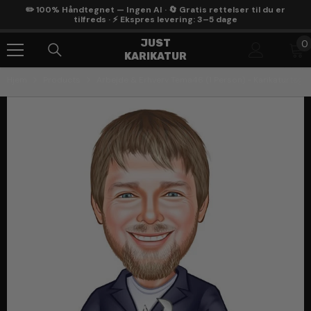
Gå Til Indhold
✏️ 100% Håndtegnet — Ingen AI · 🔄 Gratis rettelser til du er
tilfreds · ⚡ Ekspres levering: 3–5 dage
0
JUST
0
KARIKATUR
g
Hjem
Products
Arbejde & Erhverv Tema46 (1 Person) - Karikaturtegni