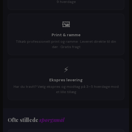
9 hverdage
🖼️
Print & ramme
Tilkøb professionelt print og ramme · Leveret direkte til din
dør · Gratis fragt
⚡
Ekspres levering
Har du travlt? Vælg ekspres og modtag på 3–5 hverdage mod
et lille tillæg
Ofte stillede
spørgsmål