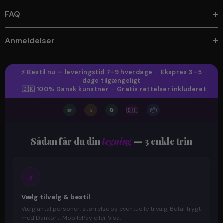
FAQ
Anmeldelser
⚡ Bestil nu — leveringstid 7–9 hverdage · Ekspres 3–5
dage tilgængeligt
· 🇩🇰 100% Dansk kunstner · Gratis rettelser inkluderet
✏️
⭐
🔄
🇩🇰
📦
Sådan får du din
tegning
— 3 enkle trin
1
Vælg tilvalg & bestil
Vælg antal personer, størrelse og eventuelle tilvalg. Betal trygt
med Dankort, MobilePay eller Visa.