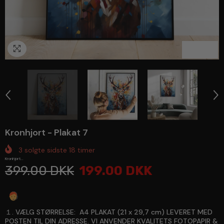
1
/
4
Kronhjort - Plakat 7
3
solgte sidste
18
timer
Kronhjort...
399.00 DKK
199.00 DKK
Spørg en ekspert
１. VÆLG STØRRELSE:
A4 PLAKAT (21 x 29,7 cm) LEVERET MED
POSTEN TIL DIN ADRESSE. VI ANVENDER KVALITETS FOTOPAPIR &