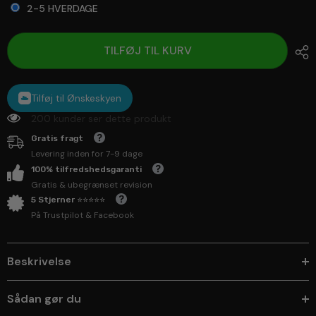
2-5 HVERDAGE
Selection will add
to the price
TILFØJ TIL KURV
Tilføj til Ønskeskyen
200 kunder ser dette produkt
Gratis fragt
Levering inden for 7-9 dage
100% tilfredshedsgaranti
Gratis & ubegrænset revision
5 Stjerner ⭐⭐⭐⭐⭐
På Trustpilot & Facebook
Beskrivelse
Sådan gør du