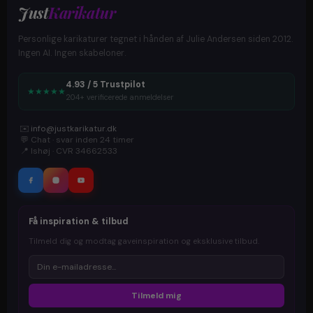
Just
Karikatur
Personlige karikaturer tegnet i hånden af Julie Andersen siden 2012.
Ingen AI. Ingen skabeloner.
4.93 / 5 Trustpilot
★
★
★
★
★
204+ verificerede anmeldelser
✉️
info@justkarikatur.dk
💬
Chat · svar inden 24 timer
📍
Ishøj · CVR 34662533
Få inspiration & tilbud
Tilmeld dig og modtag gaveinspiration og eksklusive tilbud.
Tilmeld mig