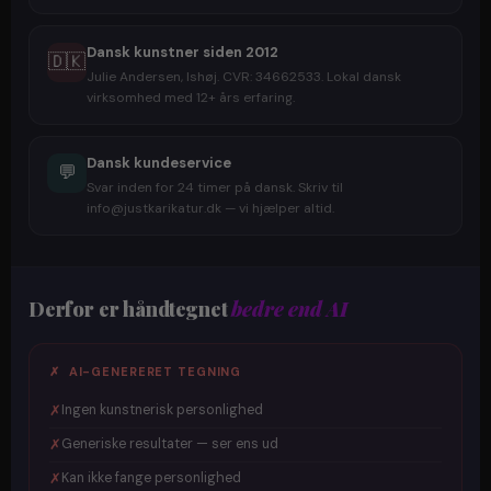
Dansk kunstner siden 2012
🇩🇰
Julie Andersen, Ishøj. CVR: 34662533. Lokal dansk
virksomhed med 12+ års erfaring.
Dansk kundeservice
💬
Svar inden for 24 timer på dansk. Skriv til
info@justkarikatur.dk — vi hjælper altid.
Derfor er håndtegnet
bedre end AI
✗ AI-GENERERET TEGNING
✗
Ingen kunstnerisk personlighed
✗
Generiske resultater — ser ens ud
✗
Kan ikke fange personlighed