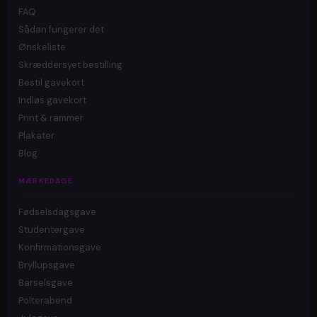
FAQ
Sådan fungerer det
Ønskeliste
Skræddersyet bestilling
Bestil gavekort
Indløs gavekort
Print & rammer
Plakater
Blog
MÆRKEDAGE
Fødselsdagsgave
Studentergave
Konfirmationsgave
Bryllupsgave
Barselsgave
Polterabend