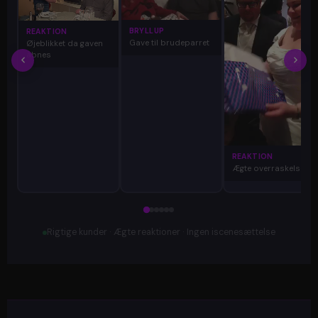
BRYLLUP
REAKTION
Gave til brudeparret
Øjeblikket da gaven
åbnes
REAKTION
Ægte overraskelse
Rigtige kunder · Ægte reaktioner · Ingen iscenesættelse