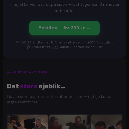
Tilføj til kurven øverst på siden — det tager kun 3 minutter
at bestille.
Bestil nu — fra 399 kr →
✏️ 100% Håndtegnet
·
🔄 Gratis rettelser
·
⭐ 4.93/5 Trustpilot
·
📦 Gratis fragt
·
🇩🇰 Dansk kunstner siden 2012
KUNDEREAKTIONER
Det
store
øjeblik…
Gaven som overrasker & skaber følelser — rigtige kunder,
ægte reaktioner.