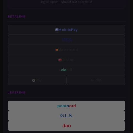
Ingen spam · Afmeld når som helst
BETALING
MobilePay
VISA
Mastercard
dankort
via
bill
Pay
G Pay
LEVERING
post
n
ord
GLS
dao