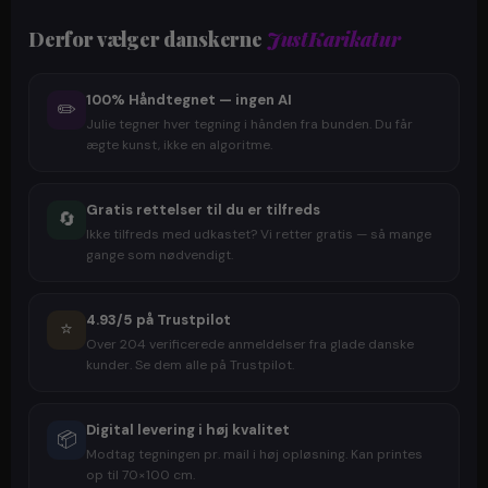
Derfor vælger danskerne
JustKarikatur
100% Håndtegnet — ingen AI
✏️
Julie tegner hver tegning i hånden fra bunden. Du får
ægte kunst, ikke en algoritme.
Gratis rettelser til du er tilfreds
🔄
Ikke tilfreds med udkastet? Vi retter gratis — så mange
gange som nødvendigt.
4.93/5 på Trustpilot
⭐
Over 204 verificerede anmeldelser fra glade danske
kunder. Se dem alle på Trustpilot.
Digital levering i høj kvalitet
📦
Modtag tegningen pr. mail i høj opløsning. Kan printes
op til 70×100 cm.