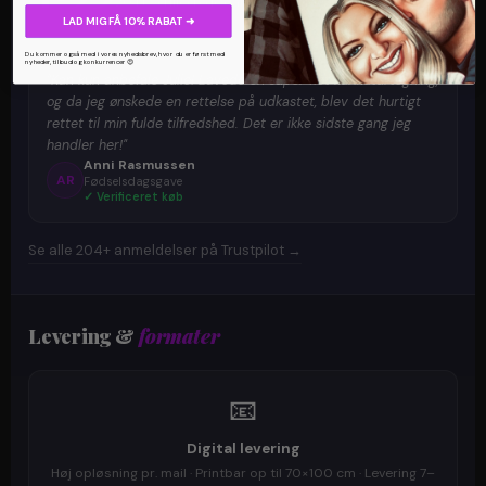
204+ verificerede danske anmeldelser
LAD MIG FÅ 10% RABAT ➜
Du kommer også med i vores nyhedsbrev, hvor du er først med
★
★
★
★
★
nyheder, tilbud og konkurrencer 😍
"Kan kun anbefale Julie! Lavede en super flot karikaturtegning,
og da jeg ønskede en rettelse på udkastet, blev det hurtigt
rettet til min fulde tilfredshed. Det er ikke sidste gang jeg
handler her!"
Anni Rasmussen
AR
Fødselsdagsgave
✓ Verificeret køb
Se alle 204+ anmeldelser på Trustpilot →
Levering &
formater
📧
Digital levering
Høj opløsning pr. mail · Printbar op til 70×100 cm · Levering 7–