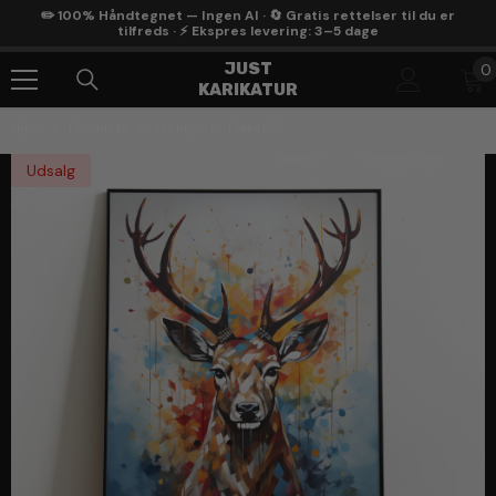
Gå Til Indhold
✏️ 100% Håndtegnet — Ingen AI · 🔄 Gratis rettelser til du er
tilfreds · ⚡ Ekspres levering: 3–5 dage
0
JUST
0
KARIKATUR
g
Hjem
Products
Kronhjort - Plakat 7
Udsalg