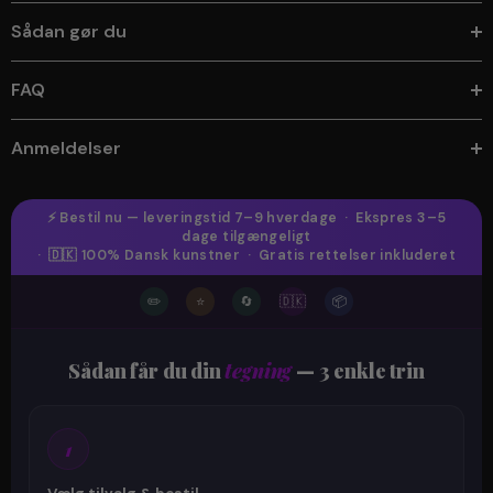
Sådan gør du
FAQ
Anmeldelser
⚡ Bestil nu — leveringstid 7–9 hverdage · Ekspres 3–5
dage tilgængeligt
· 🇩🇰 100% Dansk kunstner · Gratis rettelser inkluderet
✏️
⭐
🔄
🇩🇰
📦
Sådan får du din
tegning
— 3 enkle trin
1