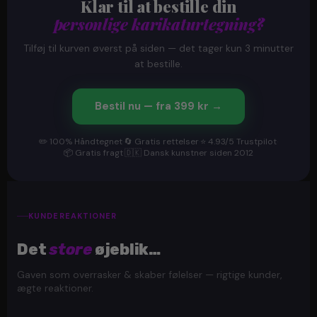
Klar til at bestille din
personlige karikaturtegning?
Tilføj til kurven øverst på siden — det tager kun 3 minutter
at bestille.
Bestil nu — fra 399 kr →
✏️ 100% Håndtegnet
·
🔄 Gratis rettelser
·
⭐ 4.93/5 Trustpilot
·
📦 Gratis fragt
·
🇩🇰 Dansk kunstner siden 2012
KUNDEREAKTIONER
Det
store
øjeblik…
Gaven som overrasker & skaber følelser — rigtige kunder,
ægte reaktioner.