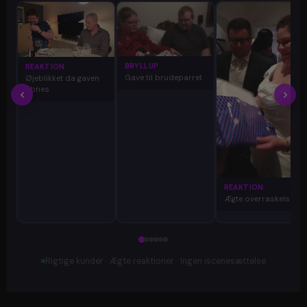
BRYLLUP
REAKTION
Gave til brudeparret
Øjeblikket da gaven
åbnes
REAKTION
Ægte overraskelse
Rigtige kunder · Ægte reaktioner · Ingen iscenesættelse