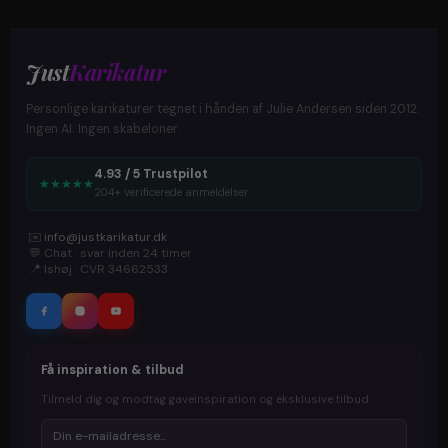
Just
Karikatur
Personlige karikaturer tegnet i hånden af Julie Andersen siden 2012.
Ingen AI. Ingen skabeloner.
4.93 / 5 Trustpilot
★
★
★
★
★
204+ verificerede anmeldelser
✉️
info@justkarikatur.dk
💬
Chat · svar inden 24 timer
📍
Ishøj · CVR 34662533
Få inspiration & tilbud
Tilmeld dig og modtag gaveinspiration og eksklusive tilbud.