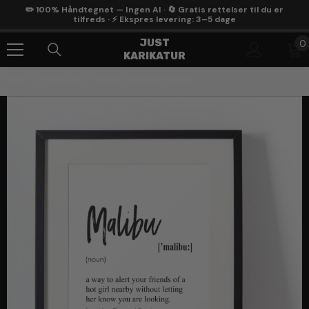
Gå Til Indhold
✏️ 100% Håndtegnet — Ingen AI · 🔄 Gratis rettelser til du er
tilfreds · ⚡ Ekspres levering: 3–5 dage
0
JUST
0
KARIKATUR
g
Hjem
Products
Malibu Definition Plakat