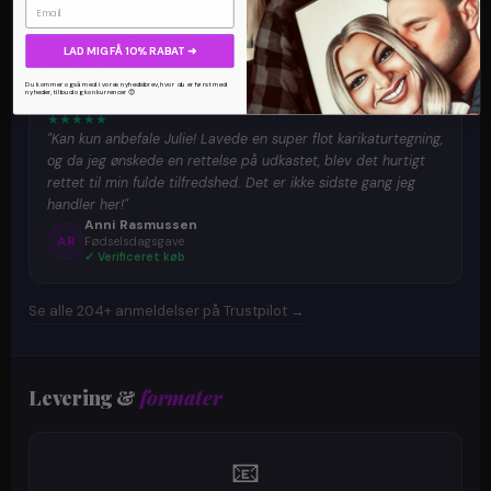
Email
4.93
★
★
★
★
★
★ Trustpilot — Excellent
LAD MIG FÅ 10% RABAT ➜
204+ verificerede danske anmeldelser
Du kommer også med i vores nyhedsbrev, hvor du er først med
nyheder, tilbud og konkurrencer 😍
★
★
★
★
★
"Kan kun anbefale Julie! Lavede en super flot karikaturtegning,
og da jeg ønskede en rettelse på udkastet, blev det hurtigt
rettet til min fulde tilfredshed. Det er ikke sidste gang jeg
handler her!"
Anni Rasmussen
AR
Fødselsdagsgave
✓ Verificeret køb
Se alle 204+ anmeldelser på Trustpilot →
Levering &
formater
📧