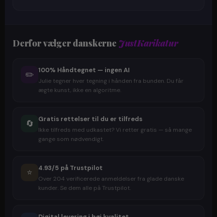
Derfor vælger danskerne
JustKarikatur
100% Håndtegnet — ingen AI
✏️
Julie tegner hver tegning i hånden fra bunden. Du får
ægte kunst, ikke en algoritme.
Gratis rettelser til du er tilfreds
🔄
Ikke tilfreds med udkastet? Vi retter gratis — så mange
gange som nødvendigt.
4.93/5 på Trustpilot
⭐
Over 204 verificerede anmeldelser fra glade danske
kunder. Se dem alle på Trustpilot.
Digital levering i høj kvalitet