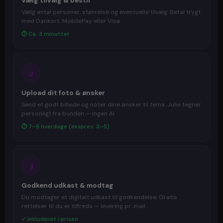
Vælg tilvalg & bestil
Vælg antal personer, størrelse og eventuelle tilvalg. Betal trygt
med Dankort, MobilePay eller Visa.
⏱ Ca. 3 minutter
2
Upload dit foto & ønsker
Send et godt billede og noter dine ønsker til tema. Julie tegner
personligt fra bunden — ingen AI.
⏱ 7–9 hverdage (ekspres: 3–5)
3
Godkend udkast & modtag
Du modtager et digitalt udkast til godkendelse. Gratis
rettelser til du er tilfreds — levering pr. mail.
✓ Inkluderet i prisen