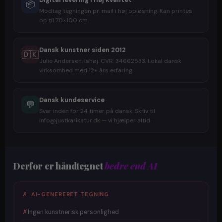
📦
Modtag tegningen pr. mail i høj opløsning. Kan printes
op til 70×100 cm.
Dansk kunstner siden 2012
🇩🇰
Julie Andersen, Ishøj. CVR: 34662533. Lokal dansk
virksomhed med 12+ års erfaring.
Dansk kundeservice
💬
Svar inden for 24 timer på dansk. Skriv til
info@justkarikatur.dk — vi hjælper altid.
Derfor er håndtegnet
bedre end AI
✗ AI-GENERERET TEGNING
✗
Ingen kunstnerisk personlighed