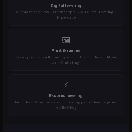
Digital levering
Høj opløsning pr. mail · Printbar op til 70×100 cm · Levering 7–
9 hverdage
🖼️
Print & ramme
Tilkøb professionelt print og ramme · Leveret direkte til din
dør · Gratis fragt
⚡
Ekspres levering
Har du travlt? Vælg ekspres og modtag på 3–5 hverdage mod
et lille tillæg