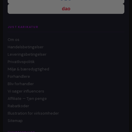
dao
JUST KARIKATUR
Om os
Handelsbetingelser
Leveringsbetingelser
Privatlivspolitik
Miljø & bæredygtighed
Forhandlere
Bliv forhandler
Vi søger influencers
Affiliate — Tjen penge
Rabatkoder
Illustration for virksomheder
Sitemap