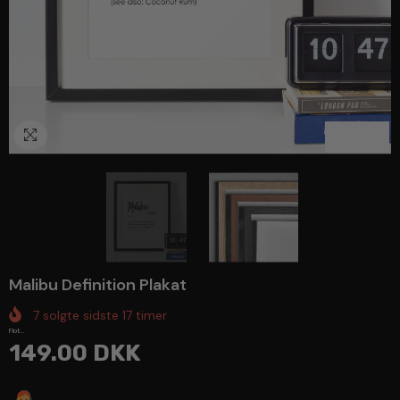
1
/
2
Malibu Definition Plakat
7
solgte sidste
17
timer
Flot...
149.00 DKK
Spørg en ekspert