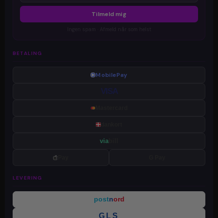
Tilmeld mig
Ingen spam · Afmeld når som helst
BETALING
MobilePay
VISA
Mastercard
dankort
via
bill
Pay
G Pay
LEVERING
post
n
ord
GLS