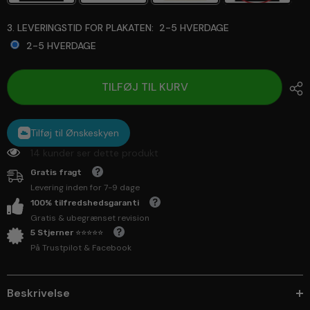
3. LEVERINGSTID FOR PLAKATEN:
2-5 HVERDAGE
2-5 HVERDAGE
Selection will add
to the price
TILFØJ TIL KURV
Tilføj til Ønskeskyen
14 kunder ser dette produkt
Gratis fragt
Levering inden for 7-9 dage
100% tilfredshedsgaranti
Gratis & ubegrænset revision
5 Stjerner ⭐⭐⭐⭐⭐
På Trustpilot & Facebook
Beskrivelse