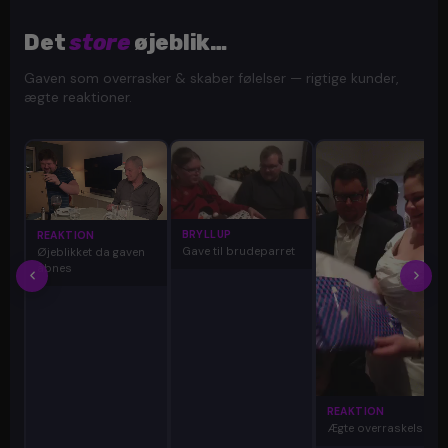
Det
store
øjeblik…
Gaven som overrasker & skaber følelser — rigtige kunder,
ægte reaktioner.
BRYLLUP
REAKTION
Gave til brudeparret
Øjeblikket da gaven
åbnes
REAKTION
Ægte overraskelse