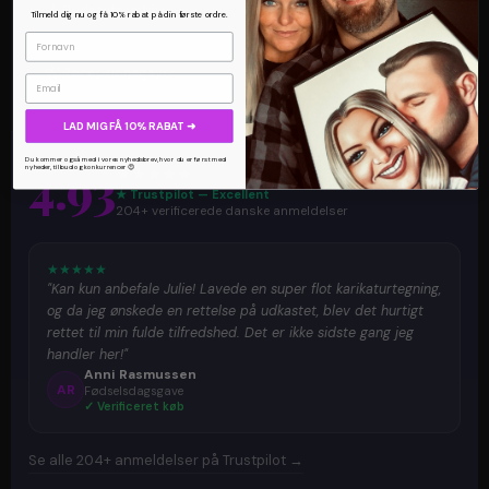
👴
🏆
Bedsteforældre
Jubilæumsgave
Tilmeld dig nu og få 10% rabat på din første ordre.
🥂
👶
Receptionsgave
Barselsgave
Email
LAD MIG FÅ 10% RABAT ➜
Du kommer også med i vores nyhedsbrev, hvor du er først med
4.93
★
★
★
★
★
nyheder, tilbud og konkurrencer 😍
★ Trustpilot — Excellent
204+ verificerede danske anmeldelser
★
★
★
★
★
"Kan kun anbefale Julie! Lavede en super flot karikaturtegning,
og da jeg ønskede en rettelse på udkastet, blev det hurtigt
rettet til min fulde tilfredshed. Det er ikke sidste gang jeg
handler her!"
Anni Rasmussen
AR
Fødselsdagsgave
✓ Verificeret køb
Se alle 204+ anmeldelser på Trustpilot →