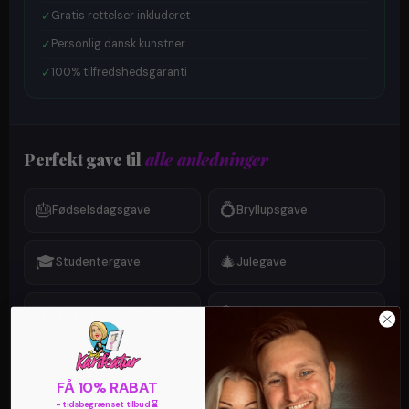
✓
Gratis rettelser inkluderet
✓
Personlig dansk kunstner
✓
100% tilfredshedsgaranti
Perfekt gave til
alle anledninger
🎂
💍
Fødselsdagsgave
Bryllupsgave
🎓
🎄
Studentergave
Julegave
👨‍👩‍👧‍👦
💐
Familietegning
Mors dags gave
🎉
❤️
Polterabend
Valentinsgave
FÅ 10% RABAT
- tidsbegrænset tilbud ⌛