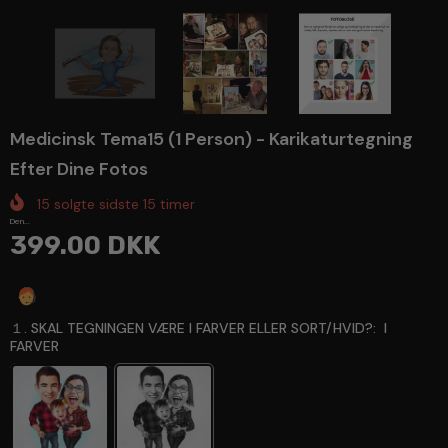
Medicinsk Tema15 (1 Person) - Karikaturtegning
Efter Dine Fotos
15
solgte sidste
15
timer
Den...
399.00 DKK
Spørg en ekspert
１. SKAL TEGNINGEN VÆRE I FARVER ELLER SORT/HVID?:
I
FARVER