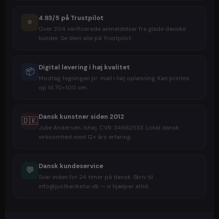
4.93/5 på Trustpilot
⭐
Over 204 verificerede anmeldelser fra glade danske
kunder. Se dem alle på Trustpilot.
Digital levering i høj kvalitet
📦
Modtag tegningen pr. mail i høj opløsning. Kan printes
op til 70×100 cm.
Dansk kunstner siden 2012
🇩🇰
Julie Andersen, Ishøj. CVR: 34662533. Lokal dansk
virksomhed med 12+ års erfaring.
Dansk kundeservice
💬
Svar inden for 24 timer på dansk. Skriv til
info@justkarikatur.dk — vi hjælper altid.