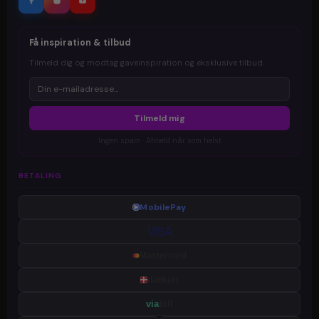
Få inspiration & tilbud
Tilmeld dig og modtag gaveinspiration og eksklusive tilbud.
Tilmeld mig
Ingen spam · Afmeld når som helst
BETALING
MobilePay
VISA
Mastercard
dankort
via
bill