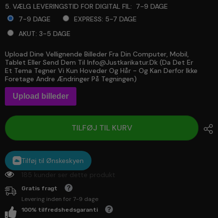
5. VÆLG LEVERINGSTID FOR DIGITAL FIL:
7-9 DAGE
7-9 DAGE
EXPRESS: 5-7 DAGE
AKUT: 3-5 DAGE
Upload Dine Vellignende Billeder Fra Din Computer, Mobil,
Selection will add
to the price
Tablet Eller Send Dem Til Info@justkarikatur.dk (da Det Er
Et Tema Tegner Vi Kun Hoveder Og Hår - Og Kan Derfor Ikke
Foretage Andre Ændringer På Tegningen)
Upload billeder
TILFØJ TIL KURV
Tilføj til Ønskeskyen
185 kunder ser dette produkt
Gratis fragt
Levering inden for 7-9 dage
100% tilfredshedsgaranti