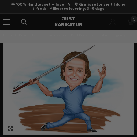
Gå Til Indhold
✏️ 100% Håndtegnet — Ingen AI · 🔄 Gratis rettelser til du er
tilfreds · ⚡ Ekspres levering: 3–5 dage
0
JUST
0
KARIKATUR
g
Hjem
Products
Medicinsk Tema15 (1 Person) - Karikaturtegning Efter
1
/
3