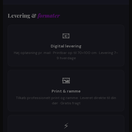
Levering &
formater
📧
Digital levering
Høj opløsning pr. mail · Printbar op til 70×100 cm · Levering 7–
9 hverdage
🖼️
Print & ramme
Tilkøb professionelt print og ramme · Leveret direkte til din
dør · Gratis fragt
⚡