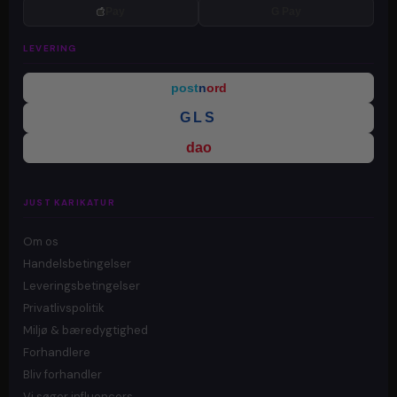
Pay
G Pay
LEVERING
post
n
ord
GLS
dao
JUST KARIKATUR
Om os
Handelsbetingelser
Leveringsbetingelser
Privatlivspolitik
Miljø & bæredygtighed
Forhandlere
Bliv forhandler
Vi søger influencers