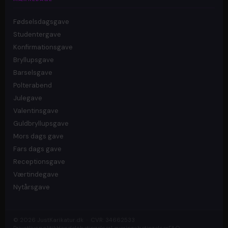
Fødselsdagsgave
Studentergave
Konfirmationsgave
Bryllupsgave
Barselsgave
Polterabend
Julegave
Valentinsgave
Guldbryllupsgave
Mors dags gave
Fars dags gave
Receptionsgave
Værtindegave
Nytårsgave
© 2026 JustKarikatur.dk · CVR: 34662533