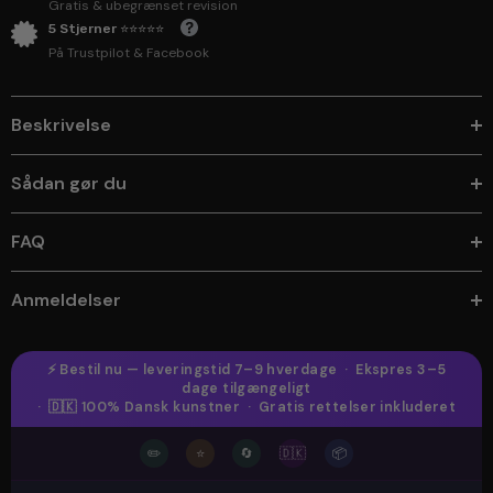
Gratis & ubegrænset revision
5 Stjerner ⭐⭐⭐⭐⭐
På Trustpilot & Facebook
Beskrivelse
Sådan gør du
FAQ
Anmeldelser
⚡ Bestil nu — leveringstid 7–9 hverdage · Ekspres 3–5
dage tilgængeligt
· 🇩🇰 100% Dansk kunstner · Gratis rettelser inkluderet
✏️
⭐
🔄
🇩🇰
📦