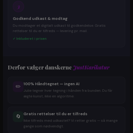
3
Godkend udkast & modtag
Du modtager et digitalt udkast til godkendelse. Gratis
rettelser til du er tilfreds — levering pr. mail.
✓ Inkluderet i prisen
Derfor vælger danskerne
JustKarikatur
100% Håndtegnet — ingen AI
✏️
Julie tegner hver tegning i hånden fra bunden. Du får
ægte kunst, ikke en algoritme.
Gratis rettelser til du er tilfreds
🔄
Ikke tilfreds med udkastet? Vi retter gratis — så mange
gange som nødvendigt.