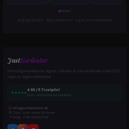
Rigtige kunder · Ægte reaktioner · Ingen iscenesættelse
Just
Karikatur
Personlige karikaturer tegnet i hånden af Julie Andersen siden 2012.
Ingen AI. Ingen skabeloner.
4.93 / 5 Trustpilot
★
★
★
★
★
204+ verificerede anmeldelser
✉️
info@justkarikatur.dk
💬
Chat · svar inden 24 timer
📍
Ishøj · CVR 34662533