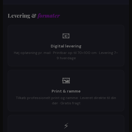
Levering &
formater
📧
Digital levering
Høj opløsning pr. mail · Printbar op til 70×100 cm · Levering 7–
9 hverdage
🖼️
Print & ramme
Tilkøb professionelt print og ramme · Leveret direkte til din
dør · Gratis fragt
⚡