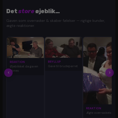
Det
store
øjeblik…
Gaven som overrasker & skaber følelser — rigtige kunder,
ægte reaktioner.
BRYLLUP
REAKTION
Gave til brudeparret
Øjeblikket da gaven
åbnes
REAKTION
Ægte overraskelse