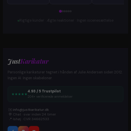
Rigtige kunder · Ægte reaktioner · Ingen iscenesættelse
Just
Karikatur
Personlige karikaturer tegnet i hånden af Julie Andersen siden 2012.
Ingen AI. Ingen skabeloner.
4.93 / 5 Trustpilot
★
★
★
★
★
204+ verificerede anmeldelser
✉️
info@justkarikatur.dk
💬
Chat · svar inden 24 timer
📍
Ishøj · CVR 34662533