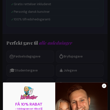
✓
Gratis rettelser inkluderet
✓
Personlig dansk kunstner
✓
100% tilfredshedsgaranti
Perfekt gave til
alle anledninger
🎂
💍
Fødselsdagsgave
Bryllupsgave
🎓
🎄
Studentergave
Julegave
👨‍👩‍👧‍👦
💐
Familietegning
Mors dags gave
🎉
❤️
Polterabend
Valentinsgave
FÅ 10% RABAT
- tidsbegrænset tilbud ⌛