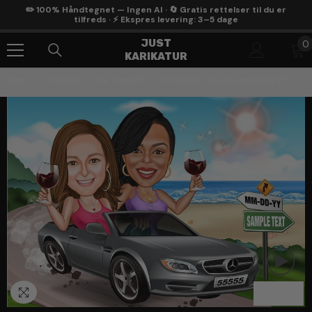
Gå Til Indhold
✏️ 100% Håndtegnet — Ingen AI · 🔄 Gratis rettelser til du er
tilfreds · ⚡ Ekspres levering: 3–5 dage
0
JUST
0
KARIKATUR
g
Hjem
Products
Par Tema180 (2 Personer) - Karikaturtegning Efter Di
1
/
3