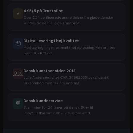
4.93/5 på Trustpilot
⭐
Over 204 verificerede anmeldelser fra glade danske
kunder. Se dem alle på Trustpilot.
Digital levering i høj kvalitet
📦
Modtag tegningen pr. mail i høj opløsning. Kan printes
op til 70×100 cm.
Dansk kunstner siden 2012
🇩🇰
Julie Andersen, Ishøj. CVR: 34662533. Lokal dansk
virksomhed med 12+ års erfaring.
Dansk kundeservice
💬
Svar inden for 24 timer på dansk. Skriv til
info@justkarikatur.dk — vi hjælper altid.