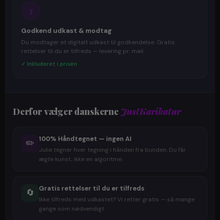
3
Godkend udkast & modtag
Du modtager et digitalt udkast til godkendelse. Gratis
rettelser til du er tilfreds — levering pr. mail.
✓ Inkluderet i prisen
Derfor vælger danskerne
JustKarikatur
100% Håndtegnet — ingen AI
✏️
Julie tegner hver tegning i hånden fra bunden. Du får
ægte kunst, ikke en algoritme.
Gratis rettelser til du er tilfreds
🔄
Ikke tilfreds med udkastet? Vi retter gratis — så mange
gange som nødvendigt.