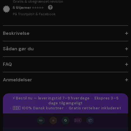
Gratis & ubegrænset revision
5 Stjerner ⭐⭐⭐⭐⭐
På Trustpilot & Facebook
Beskrivelse
Sådan gør du
FAQ
Anmeldelser
⚡ Bestil nu — leveringstid 7–9 hverdage · Ekspres 3–5
dage tilgængeligt
· 🇩🇰 100% Dansk kunstner · Gratis rettelser inkluderet
✏️
⭐
🔄
🇩🇰
📦