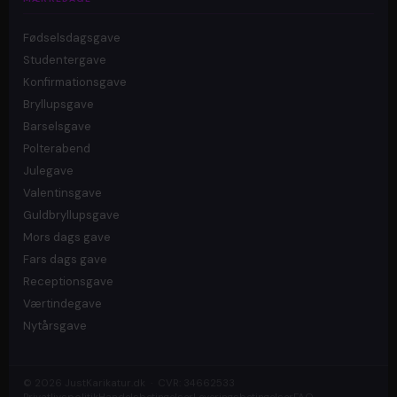
Fødselsdagsgave
Studentergave
Konfirmationsgave
Bryllupsgave
Barselsgave
Polterabend
Julegave
Valentinsgave
Guldbryllupsgave
Mors dags gave
Fars dags gave
Receptionsgave
Værtindegave
Nytårsgave
© 2026 JustKarikatur.dk · CVR: 34662533