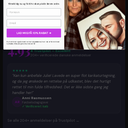
👴
🏆
Bedsteforældre
Jubilæumsgave
Tilmeld dig nu og få 10% rabat på din første ordre.
🥂
👶
Receptionsgave
Barselsgave
Email
LAD MIG FÅ 10% RABAT ➜
Du kommer også med i vores nyhedsbrev, hvor du er først med
4.93
★
★
★
★
★
nyheder, tilbud og konkurrencer 😍
★ Trustpilot — Excellent
204+ verificerede danske anmeldelser
★
★
★
★
★
"Kan kun anbefale Julie! Lavede en super flot karikaturtegning,
og da jeg ønskede en rettelse på udkastet, blev det hurtigt
rettet til min fulde tilfredshed. Det er ikke sidste gang jeg
handler her!"
Anni Rasmussen
AR
Fødselsdagsgave
✓ Verificeret køb
Se alle 204+ anmeldelser på Trustpilot →