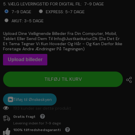
5. VÆLG LEVERINGSTID FOR DIGITAL FIL:
7-9 DAGE
7-9 DAGE
EXPRESS: 5-7 DAGE
AKUT: 3-5 DAGE
Upload Dine Vellignende Billeder Fra Din Computer, Mobil,
Selection will add
to the price
Tablet Eller Send Dem Til Info@justkarikatur.dk (da Det Er
Et Tema Tegner Vi Kun Hoveder Og Hår - Og Kan Derfor Ikke
Foretage Andre Ændringer På Tegningen)
Upload billeder
TILFØJ TIL KURV
Tilføj til Ønskeskyen
193 kunder ser dette produkt
Gratis fragt
Levering inden for 7-9 dage
100% tilfredshedsgaranti