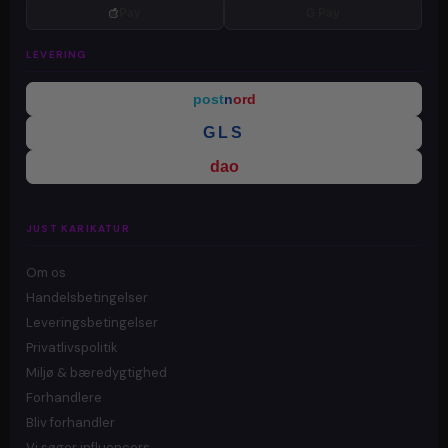
Pay
G Pay
LEVERING
post
n
ord
GLS
dao
JUST KARIKATUR
Om os
Handelsbetingelser
Leveringsbetingelser
Privatlivspolitik
Miljø & bæredygtighed
Forhandlere
Bliv forhandler
Vi søger influencers