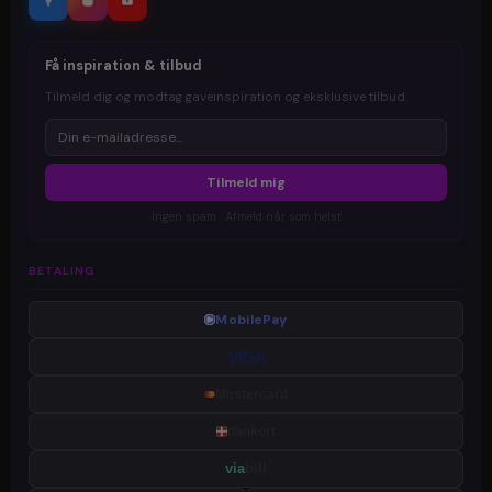
Få inspiration & tilbud
Tilmeld dig og modtag gaveinspiration og eksklusive tilbud.
Tilmeld mig
Ingen spam · Afmeld når som helst
BETALING
MobilePay
VISA
Mastercard
dankort
via
bill