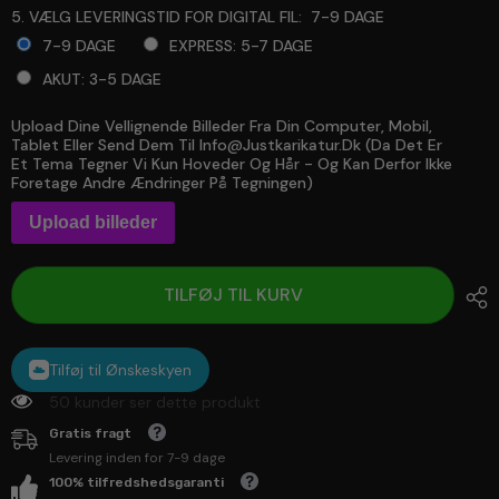
5. VÆLG LEVERINGSTID FOR DIGITAL FIL:
7-9 DAGE
7-9 DAGE
EXPRESS: 5-7 DAGE
AKUT: 3-5 DAGE
Upload Dine Vellignende Billeder Fra Din Computer, Mobil,
Selection will add
to the price
Tablet Eller Send Dem Til Info@justkarikatur.dk (da Det Er
Et Tema Tegner Vi Kun Hoveder Og Hår - Og Kan Derfor Ikke
Foretage Andre Ændringer På Tegningen)
Upload billeder
TILFØJ TIL KURV
Tilføj til Ønskeskyen
50 kunder ser dette produkt
Gratis fragt
Levering inden for 7-9 dage
100% tilfredshedsgaranti