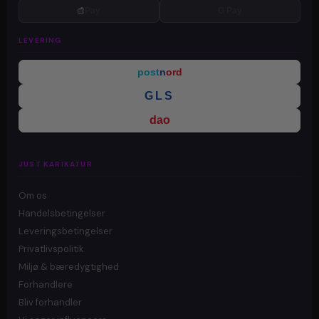
Pay
G Pay
LEVERING
post
n
ord
GLS
dao
JUST KARIKATUR
Om os
Handelsbetingelser
Leveringsbetingelser
Privatlivspolitik
Miljø & bæredygtighed
Forhandlere
Bliv forhandler