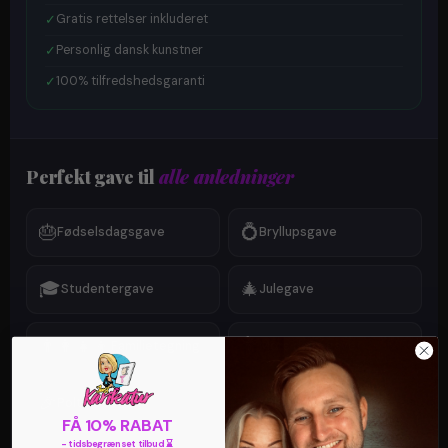
✓
Gratis rettelser inkluderet
✓
Personlig dansk kunstner
✓
100% tilfredshedsgaranti
Perfekt gave til
alle anledninger
🎂
💍
Fødselsdagsgave
Bryllupsgave
🎓
🎄
Studentergave
Julegave
👨‍👩‍👧‍👦
💐
Familietegning
Mors dags gave
🎉
❤️
Polterabend
Valentinsgave
FÅ 10% RABAT
- tidsbegrænset tilbud ⌛