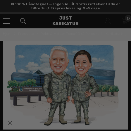
Gå Til Indhold
✏️ 100% Håndtegnet — Ingen AI · 🔄 Gratis rettelser til du er
tilfreds · ⚡ Ekspres levering: 3–5 dage
0
JUST
0
KARIKATUR
g
Hjem
Products
Politi & Militær Tema40 (2 Personer) - Karikaturtegni
1
/
3