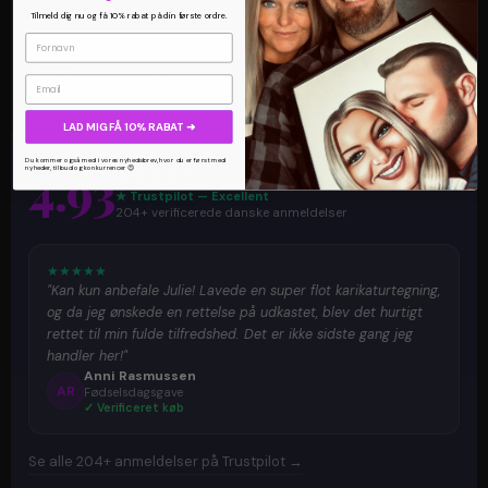
👴
🏆
Bedsteforældre
Jubilæumsgave
Tilmeld dig nu og få 10% rabat på din første ordre.
🥂
👶
Receptionsgave
Barselsgave
Email
LAD MIG FÅ 10% RABAT ➜
Du kommer også med i vores nyhedsbrev, hvor du er først med
4.93
★
★
★
★
★
nyheder, tilbud og konkurrencer 😍
★ Trustpilot — Excellent
204+ verificerede danske anmeldelser
★
★
★
★
★
"Kan kun anbefale Julie! Lavede en super flot karikaturtegning,
og da jeg ønskede en rettelse på udkastet, blev det hurtigt
rettet til min fulde tilfredshed. Det er ikke sidste gang jeg
handler her!"
Anni Rasmussen
AR
Fødselsdagsgave
✓ Verificeret køb
Se alle 204+ anmeldelser på Trustpilot →