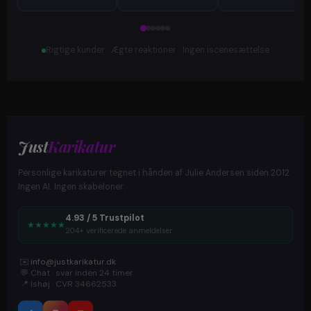
Rigtige kunder · Ægte reaktioner · Ingen iscenesættelse
Just
Karikatur
Personlige karikaturer tegnet i hånden af Julie Andersen siden 2012.
Ingen AI. Ingen skabeloner.
4.93 / 5 Trustpilot
★
★
★
★
★
204+ verificerede anmeldelser
✉️
info@justkarikatur.dk
💬
Chat · svar inden 24 timer
📍
Ishøj · CVR 34662533