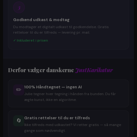
3
Godkend udkast & modtag
Du modtager et digitalt udkast til godkendelse. Gratis
rettelser til du er tilfreds — levering pr. mail.
✓ Inkluderet i prisen
Derfor vælger danskerne
JustKarikatur
100% Håndtegnet — ingen AI
✏️
Julie tegner hver tegning i hånden fra bunden. Du får
ægte kunst, ikke en algoritme.
Gratis rettelser til du er tilfreds
🔄
Ikke tilfreds med udkastet? Vi retter gratis — så mange
gange som nødvendigt.