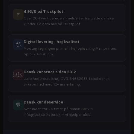
4.93/5 på Trustpilot
⭐
Over 204 verificerede anmeldelser fra glade danske
kunder. Se dem alle på Trustpilot.
Digital levering i høj kvalitet
📦
Modtag tegningen pr. mail i høj opløsning. Kan printes
op til 70×100 cm.
Dansk kunstner siden 2012
🇩🇰
Julie Andersen, Ishøj. CVR: 34662533. Lokal dansk
virksomhed med 12+ års erfaring.
Dansk kundeservice
💬
Svar inden for 24 timer på dansk. Skriv til
info@justkarikatur.dk — vi hjælper altid.