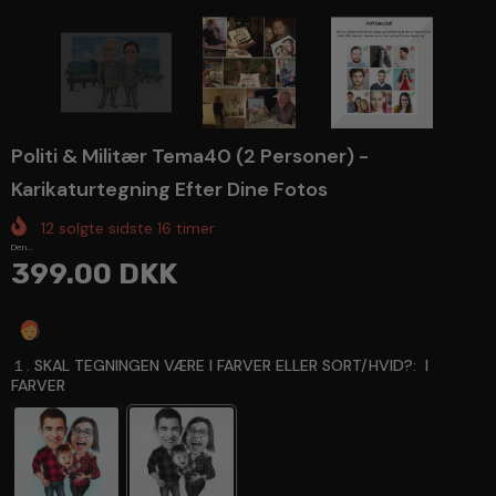
Politi & Militær Tema40 (2 Personer) -
Karikaturtegning Efter Dine Fotos
12
solgte sidste
16
timer
Den...
399.00 DKK
Spørg en ekspert
１. SKAL TEGNINGEN VÆRE I FARVER ELLER SORT/HVID?:
I
FARVER