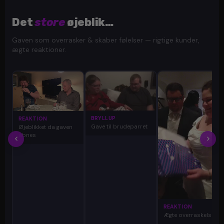
Det
store
øjeblik…
Gaven som overrasker & skaber følelser — rigtige kunder,
ægte reaktioner.
BRYLLUP
REAKTION
Gave til brudeparret
Øjeblikket da gaven
åbnes
REAKTION
Ægte overraskelse