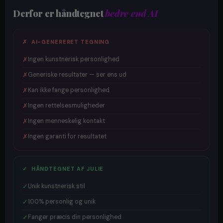
Derfor er håndtegnet
bedre end AI
✗ AI-GENERERET TEGNING
✗
Ingen kunstnerisk personlighed
✗
Generiske resultater — ser ens ud
✗
Kan ikke fange personlighed
✗
Ingen rettelsesmuligheder
✗
Ingen menneskelig kontakt
✗
Ingen garanti for resultatet
✓ HÅNDTEGNET AF JULIE
✓
Unik kunstnerisk stil
✓
100% personlig og unik
✓
Fanger præcis din personlighed