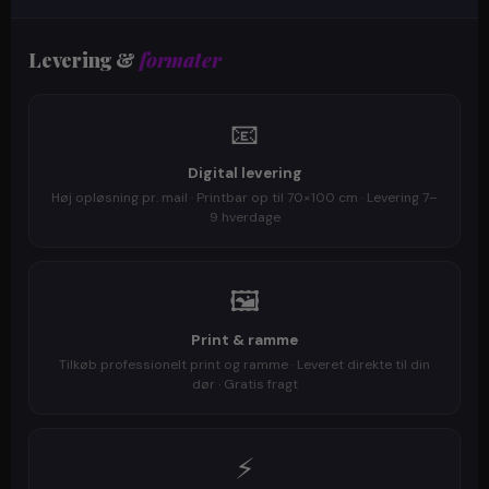
Levering &
formater
📧
Digital levering
Høj opløsning pr. mail · Printbar op til 70×100 cm · Levering 7–
9 hverdage
🖼️
Print & ramme
Tilkøb professionelt print og ramme · Leveret direkte til din
dør · Gratis fragt
⚡