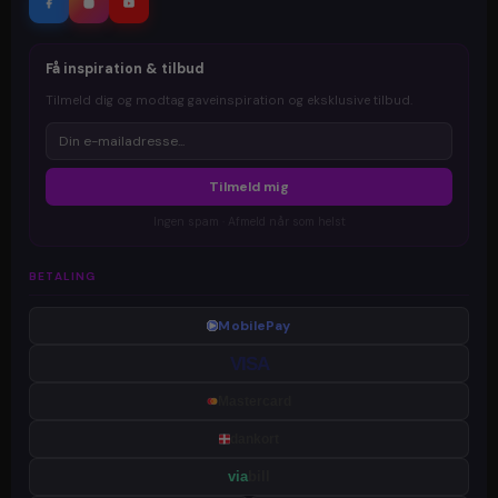
Få inspiration & tilbud
Tilmeld dig og modtag gaveinspiration og eksklusive tilbud.
Tilmeld mig
Ingen spam · Afmeld når som helst
BETALING
MobilePay
VISA
Mastercard
dankort
via
bill