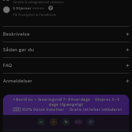
Gratis & ubegrænset revision
5 Stjerner ⭐⭐⭐⭐⭐
På Trustpilot & Facebook
Beskrivelse
Sådan gør du
FAQ
Anmeldelser
⚡ Bestil nu — leveringstid 7–9 hverdage · Ekspres 3–5
dage tilgængeligt
· 🇩🇰 100% Dansk kunstner · Gratis rettelser inkluderet
✏️
⭐
🔄
🇩🇰
📦