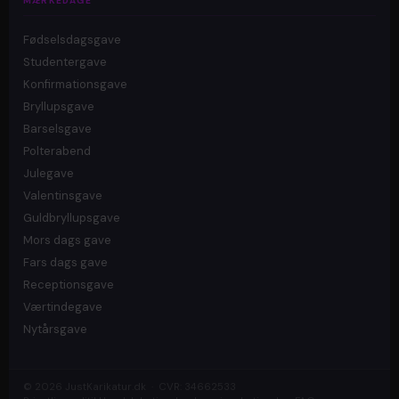
MÆRKEDAGE
Fødselsdagsgave
Studentergave
Konfirmationsgave
Bryllupsgave
Barselsgave
Polterabend
Julegave
Valentinsgave
Guldbryllupsgave
Mors dags gave
Fars dags gave
Receptionsgave
Værtindegave
Nytårsgave
© 2026 JustKarikatur.dk · CVR: 34662533