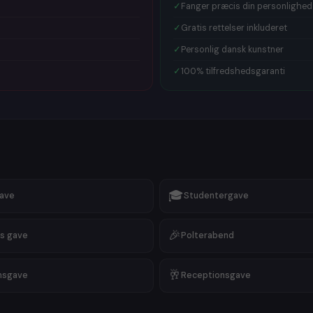
🎁
Fars dag
✓
Fanger præcis din personlighed
🎁
Familiete
✓
Gratis rettelser inkluderet
🎁
Guldbryl
🎁
Valentin
✓
Personlig dansk kunstner
🎁
Receptio
✓
100% tilfredshedsgaranti
🎁
Morgeng
🎁
Krondia
🎁
Nytårsga
Vi har stort
Uanset om d
klassisk
por
minimalisti
flot
pop art
hvad du søg
🎓
gave
Studentergave
🎉
s gave
Polterabend
🥂
msgave
Receptionsgave