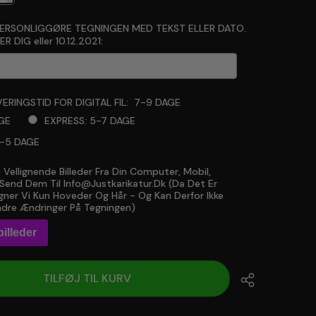
PERSONLIGGØRE TEGNINGEN MED TEKST ELLER DATO.
R DIG eller 10.12.2021:
ERINGSTID FOR DIGITAL FIL:
7-9 DAGE
GE
EXPRESS: 5-7 DAGE
3-5 DAGE
 Vellignende Billeder Fra Din Computer, Mobil,
will add
to the price
r Send Dem Til Info@justkarikatur.dk (da Det Er
ner Vi Kun Hoveder Og Hår - Og Kan Derfor Ikke
dre Ændringer På Tegningen)
illeder
TILFØJ TIL KURV