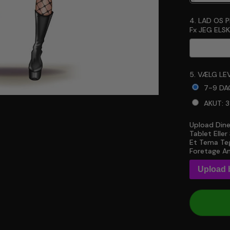
4. LAD OS 
Fx JEG ELSKE
5. VÆLG LEV
7-9 DA
AKUT: 
Upload Dine
Selection 
Tablet Elle
Et Tema Teg
Foretage An
Upload b