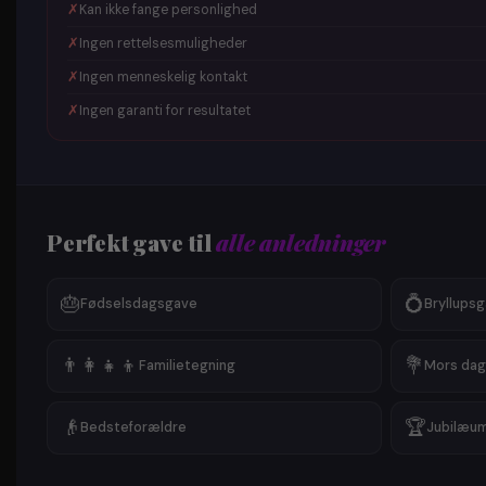
✗
Kan ikke fange personlighed
✗
Ingen rettelsesmuligheder
✗
Ingen menneskelig kontakt
✗
Ingen garanti for resultatet
Perfekt gave til
alle anledninger
🎂
💍
Fødselsdagsgave
Bryllups
👨‍👩‍👧‍👦
💐
Familietegning
Mors dag
👴
🏆
Bedsteforældre
Jubilæu