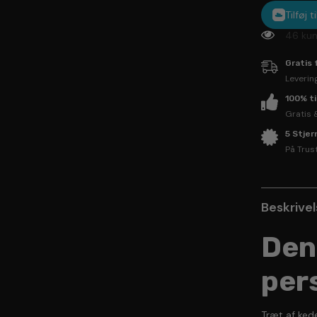
Tilføj 
46 kun
Gratis 
Leverin
100% t
Gratis 
5 Stje
På Trus
Beskrive
Den
per
Træt af kede