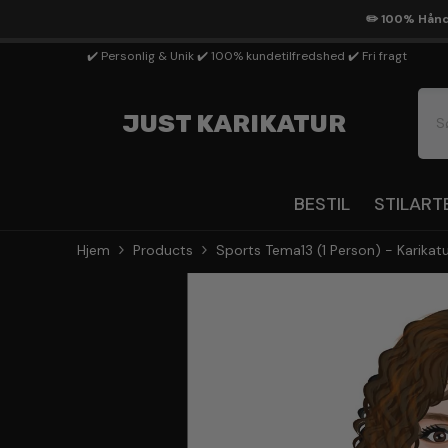
Gå Til Indhold
✏️ 100% Håndt
✔️ Personlig & Unik ✔️ 100% kundetilfredshed ✔️ Fri fragt
JUST KARIKATUR
BESTIL
STILART
Hjem
Products
Sports Tema13 (1 Person) - Karikat