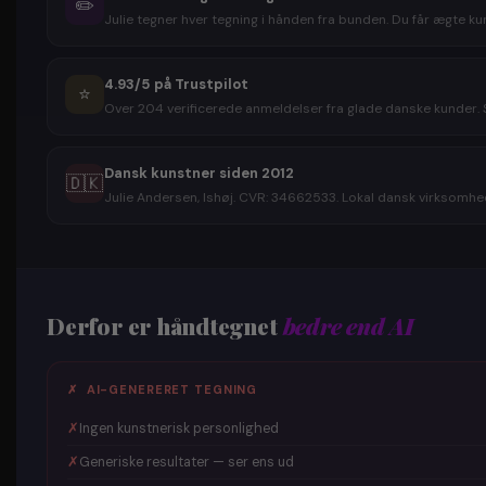
✏️
Julie tegner hver tegning i hånden fra bunden. Du får ægte kun
4.93/5 på Trustpilot
⭐
Over 204 verificerede anmeldelser fra glade danske kunder. S
Dansk kunstner siden 2012
🇩🇰
Julie Andersen, Ishøj. CVR: 34662533. Lokal dansk virksomhed
Derfor er håndtegnet
bedre end AI
✗ AI-GENERERET TEGNING
✗
Ingen kunstnerisk personlighed
✗
Generiske resultater — ser ens ud