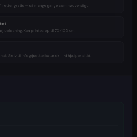
egningen. Du kan desuden vælge at får tegningen
Vi retter gratis — så mange gange som nødvendigt.
så den er lige til at hænge op på væggen når
akker tegningen ud. Hvis du er lidt i tvivl om hvilket
 tegningen skal laves ud fra, har du også mulighed for
itet
avekort
til en karikatur, så kan modtageren selv vælge
øj opløsning. Kan printes op til 70×100 cm.
ede, der skal laves en karikaturtegning ud fra.
 af glade og tilfredse kunder
sk. Skriv til info@justkarikatur.dk — vi hjælper altid.
en trustpilot afslører, at karikaturtegninger virkelig er
det gælder om at give en unik gave. Her får justkarikatur
kteren ”excellent”. Derfor kan du roligt købe din unikke
ge gave
her!
ig personlig gave til en du holder af... eller til dig selv.
e til enhver lejlighed:
gave
🎁
Indflyttergave
agsgave
🎁
Forlovelsesgave
tionsgave
🎁
Sølvbryllupsgave
rgave
🎁
Valentinsgave
e
🎁
Gave til bedsteforældre
s gave
🎁
Jubilæumsgave