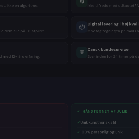
🔄
bestiller t
st, ikke en algoritme.
Ikke tilfreds med udkastet? 
indrammet, 
modtageren p
billede, som
Digital levering i høj kval
📦
at give et
g
e dem alle på Trustpilot.
Modtag tegningen pr. mail i h
hvilket bill
Masser
Dansk kundeservice
💬
 med 12+ års erfaring.
Svar inden for 24 timer på dan
Et kig på sid
et hit, når 
således kara
og
personli
Giv en virkel
Perfekte gav
🎁
Bryllups
✓ HÅNDTEGNET AF JULIE
🎁
Fødselsd
🎁
Konfirma
✓
Unik kunstnerisk stil
🎁
Studente
🎁
Julegav
✓
100% personlig og unik
🎁
Mors dag