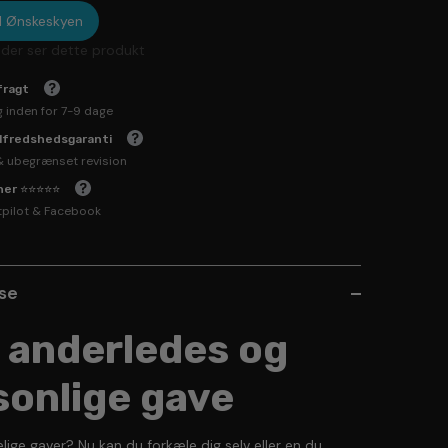
til Ønskeskyen
der ser dette produkt
fragt
g inden for 7-9 dage
ilfredshedsgaranti
& ubegrænset revision
rner ⭐⭐⭐⭐⭐
tpilot & Facebook
lse
 anderledes og
sonlige gave
lige gaver? Nu kan du forkæle dig selv eller en du