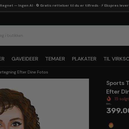
egnet — Ingen AI · 🔄 Gratis rettelser til du er tilfreds · ⚡ Ekspres leve
ER
GAVEIDEER
TEMAER
PLAKATER
TIL VIRK
urtegning Efter Dine Fotos
Sports T
Efter Di
15
solg
Den...
399.0
Spørg 