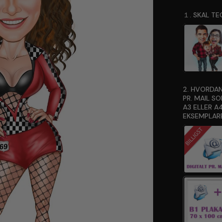
１. SKAL TE
2. HVORDAN
PR. MAIL S
A3 ELLER A4
EKSEMPLARE