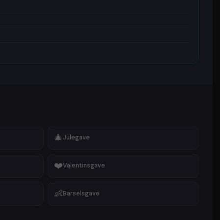
s gave
🎁
Gave til baby & børn
gning
🎁
Gave til ham eller hende
lupsgave
🎁
Kobberbryllupsgave
sgave
🎁
Værtindegave
nsgave
🎁
Diamantbryllupsgave
ave
🎁
Svendegave
mantgave
🎁
Polterabend
ve
🎁
Barselsgave
 udvalg af stilarter, så der er noget til enhver smag.
u er på udkig efter sjov
karikaturtegning
,
trættegning
, digitalt
tegning
, flot
maleri
,
sk
line art
,
smukt
vandmaleri
, farverig
dream portræt
,
eller moderne
tegneserie karikatur tegning
- vi har,
er.
🎄
Julegave
❤️
Valentinsgave
👶
Barselsgave