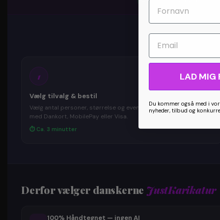
✏️
100% Håndtegnet
Email
1
LAD MIG 
Vælg tilvalg & bestil
Du kommer også med i vore
Vælg antal personer, størrelse og eventuelle tilvalg. Betal trygt
nyheder, tilbud og konkurr
med Dankort, MobilePay eller Visa.
⏱ Ca. 3 minutter
Derfor vælger danskerne
JustKarikatur
100% Håndtegnet — ingen AI