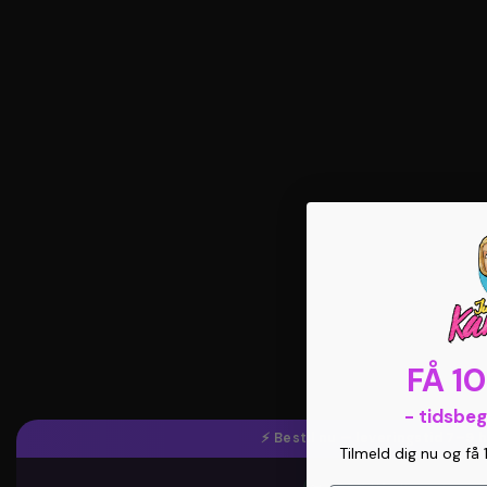
FÅ 1
- tidsbe
⚡ Bestil nu — leveringstid 7–9
Tilmeld dig nu og få 