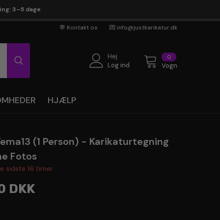
ring: 3–5 dage
💬 Kontakt os
💌 info@justkarikatur.dk
Hej
0
0
genstande
Log ind
Vogn
SOMHEDER
HJÆLP
ema13 (1 Person) - Karikaturtegning
ne Fotos
te sidste
16
timer
0 DKK
en ekspert