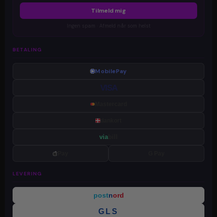
Tilmeld mig
Ingen spam · Afmeld når som helst
BETALING
MobilePay
VISA
Mastercard
dankort
via
bill
Pay
G Pay
LEVERING
post
n
ord
GLS