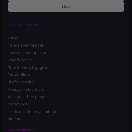
dao
JUST KARIKATUR
Om os
Handelsbetingelser
Leveringsbetingelser
Privatlivspolitik
Miljø & bæredygtighed
Forhandlere
Bliv forhandler
Vi søger influencers
Affiliate — Tjen penge
Rabatkoder
Illustration for virksomheder
Sitemap
KUNDESERVICE