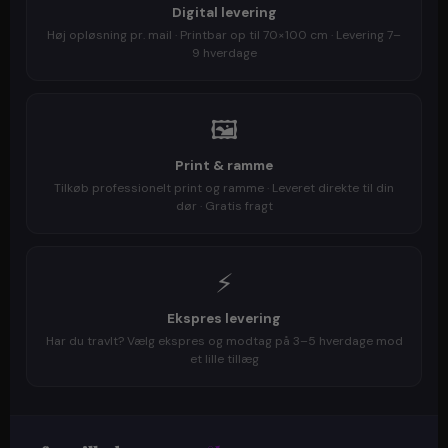
Digital levering
Høj opløsning pr. mail · Printbar op til 70×100 cm · Levering 7–
9 hverdage
🖼️
Print & ramme
Tilkøb professionelt print og ramme · Leveret direkte til din
dør · Gratis fragt
⚡
Ekspres levering
Har du travlt? Vælg ekspres og modtag på 3–5 hverdage mod
et lille tillæg