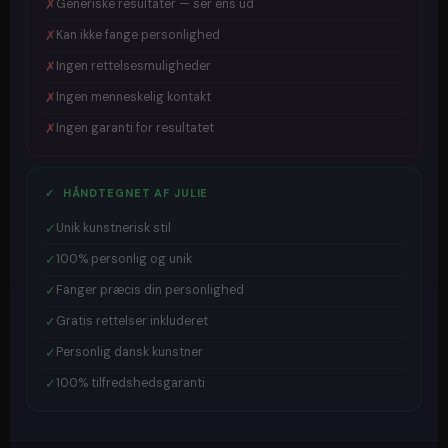
✗
Generiske resultater — ser ens ud
✗
Kan ikke fange personlighed
✗
Ingen rettelsesmuligheder
✗
Ingen menneskelig kontakt
✗
Ingen garanti for resultatet
✓ HÅNDTEGNET AF JULIE
✓
Unik kunstnerisk stil
✓
100% personlig og unik
✓
Fanger præcis din personlighed
✓
Gratis rettelser inkluderet
✓
Personlig dansk kunstner
✓
100% tilfredshedsgaranti