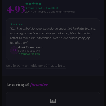
4.93
★
★
★
★
★
★ Trustpilot — Excellent
204+ verificerede danske anmeldelser
★
★
★
★
★
"Kan kun anbefale Julie! Lavede en super flot karikaturtegning,
og da jeg ønskede en rettelse på udkastet, blev det hurtigt
rettet til min fulde tilfredshed. Det er ikke sidste gang jeg
handler her!"
Anni Rasmussen
AR
Fødselsdagsgave
✓ Verificeret køb
Se alle 204+ anmeldelser på Trustpilot →
Levering &
formater
📧