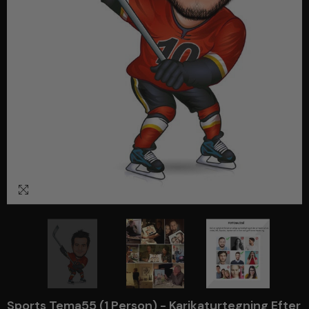
1
/
3
Sports Tema55 (1 Person) - Karikaturtegning Efter