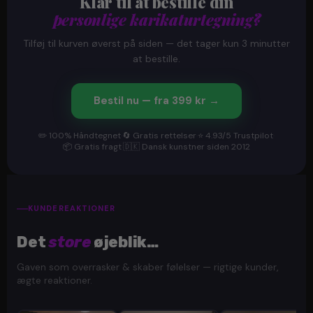
Klar til at bestille din
personlige karikaturtegning?
Tilføj til kurven øverst på siden — det tager kun 3 minutter
at bestille.
Bestil nu — fra 399 kr →
✏️ 100% Håndtegnet
·
🔄 Gratis rettelser
·
⭐ 4.93/5 Trustpilot
·
📦 Gratis fragt
·
🇩🇰 Dansk kunstner siden 2012
KUNDEREAKTIONER
Det
store
øjeblik…
Gaven som overrasker & skaber følelser — rigtige kunder,
ægte reaktioner.