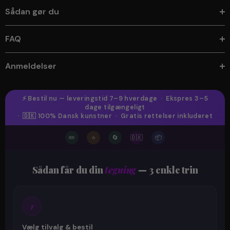
Sådan gør du
FAQ
Anmeldelser
⚡ Bestil nu — leveringstid 7–9 hverdage · Ekspres 3–5
dage tilgængeligt
· 🇩🇰 100% Dansk kunstner · Gratis rettelser inkluderet
✏️
⭐
🔄
🇩🇰
📦
Sådan får du din
tegning
— 3 enkle trin
1
Vælg tilvalg & bestil