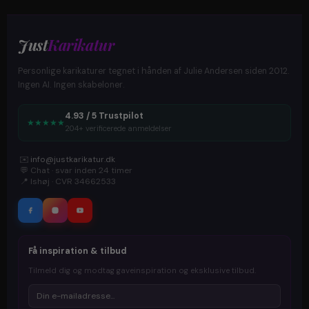
Just
Karikatur
Personlige karikaturer tegnet i hånden af Julie Andersen siden 2012.
Ingen AI. Ingen skabeloner.
4.93 / 5 Trustpilot
★
★
★
★
★
204+ verificerede anmeldelser
✉️
info@justkarikatur.dk
💬
Chat · svar inden 24 timer
📍
Ishøj · CVR 34662533
Få inspiration & tilbud
Tilmeld dig og modtag gaveinspiration og eksklusive tilbud.