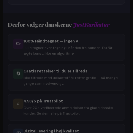
Derfor vælger danskerne
JustKarikatur
100% Håndtegnet — ingen AI
✏️
Julie tegner hver tegning i hånden fra bunden. Du får
ægte kunst, ikke en algoritme.
Gratis rettelser til du er tilfreds
🔄
Ikke tilfreds med udkastet? Vi retter gratis — så mange
gange som nødvendigt.
4.93/5 på Trustpilot
⭐
Over 204 verificerede anmeldelser fra glade danske
kunder. Se dem alle på Trustpilot.
Digital levering i høj kvalitet