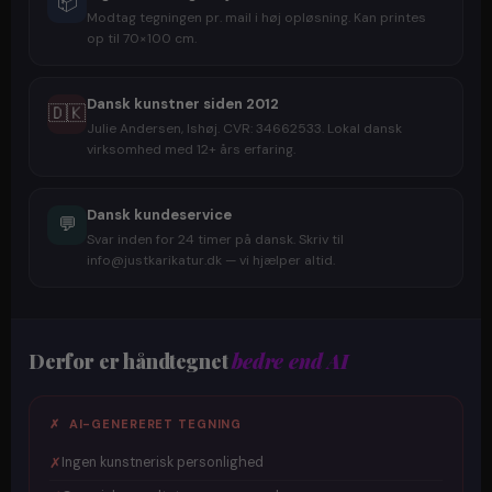
📦
Modtag tegningen pr. mail i høj opløsning. Kan printes
op til 70×100 cm.
Dansk kunstner siden 2012
🇩🇰
Julie Andersen, Ishøj. CVR: 34662533. Lokal dansk
virksomhed med 12+ års erfaring.
Dansk kundeservice
💬
Svar inden for 24 timer på dansk. Skriv til
info@justkarikatur.dk — vi hjælper altid.
Derfor er håndtegnet
bedre end AI
✗ AI-GENERERET TEGNING
✗
Ingen kunstnerisk personlighed