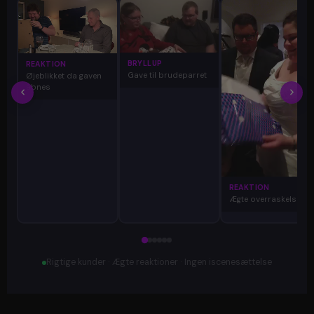
BRYLLUP
REAKTION
Gave til brudeparret
Øjeblikket da gaven
åbnes
REAKTION
Ægte overraskelse
Rigtige kunder · Ægte reaktioner · Ingen iscenesættelse