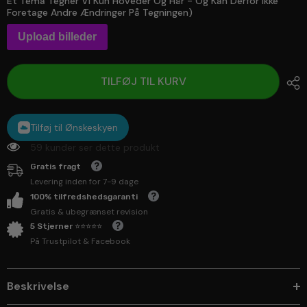
Et Tema Tegner Vi Kun Hoveder Og Hår - Og Kan Derfor Ikke
Foretage Andre Ændringer På Tegningen)
Upload billeder
TILFØJ TIL KURV
Tilføj til Ønskeskyen
59 kunder ser dette produkt
Gratis fragt
Levering inden for 7-9 dage
100% tilfredshedsgaranti
Gratis & ubegrænset revision
5 Stjerner ⭐⭐⭐⭐⭐
På Trustpilot & Facebook
Beskrivelse