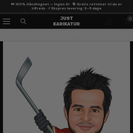
Gå Til Indhold
✏️ 100% Håndtegnet — Ingen AI · 🔄 Gratis rettelser til du er
tilfreds · ⚡ Ekspres levering: 3–5 dage
0
JUST
0
KARIKATUR
g
Hjem
Products
Sports Tema55 (1 Person) - Karikaturtegning Efter Di