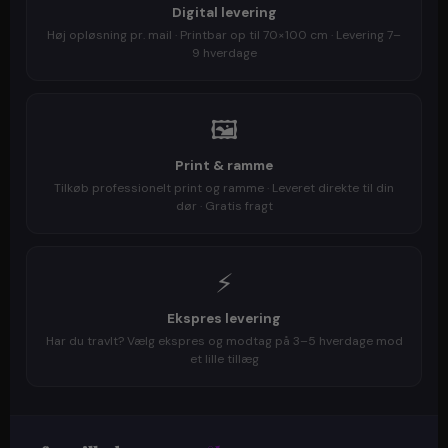
Digital levering
Høj opløsning pr. mail · Printbar op til 70×100 cm · Levering 7–
9 hverdage
🖼️
Print & ramme
Tilkøb professionelt print og ramme · Leveret direkte til din
dør · Gratis fragt
⚡
Ekspres levering
Har du travlt? Vælg ekspres og modtag på 3–5 hverdage mod
et lille tillæg