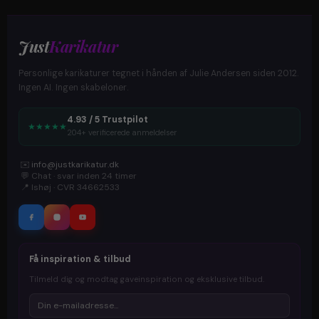
Just
Karikatur
Personlige karikaturer tegnet i hånden af Julie Andersen siden 2012.
Ingen AI. Ingen skabeloner.
4.93 / 5 Trustpilot
★
★
★
★
★
204+ verificerede anmeldelser
✉️
info@justkarikatur.dk
💬
Chat · svar inden 24 timer
📍
Ishøj · CVR 34662533
Få inspiration & tilbud
Tilmeld dig og modtag gaveinspiration og eksklusive tilbud.