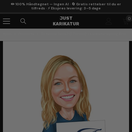
Gå Til Indhold
✏️ 100% Håndtegnet — Ingen AI · 🔄 Gratis rettelser til du er
tilfreds · ⚡ Ekspres levering: 3–5 dage
0
JUST
0
KARIKATUR
g
Hjem
Products
Til Hende Tema2 (1 Person) - Karikaturtegning Efter D