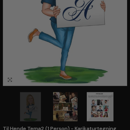
1
/
3
Til Hende Tema2 (1 Person) - Karikaturtegning