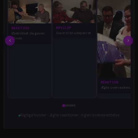
BRYLLUP
REAKTION
Gave til brudeparret
Øjeblikket da gaven
åbnes
REAKTION
Ægte overraskelse
Rigtige kunder · Ægte reaktioner · Ingen iscenesættelse