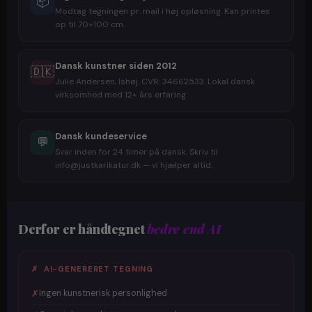
📦
Modtag tegningen pr. mail i høj opløsning. Kan printes
op til 70×100 cm.
Dansk kunstner siden 2012
🇩🇰
Julie Andersen, Ishøj. CVR: 34662533. Lokal dansk
virksomhed med 12+ års erfaring.
Dansk kundeservice
💬
Svar inden for 24 timer på dansk. Skriv til
info@justkarikatur.dk — vi hjælper altid.
Derfor er håndtegnet
bedre end AI
✗ AI-GENERERET TEGNING
✗
Ingen kunstnerisk personlighed