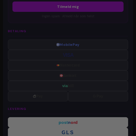
Tilmeld mig
Ingen spam · Afmeld når som helst
BETALING
MobilePay
VISA
Mastercard
dankort
via
bill
Pay
G Pay
LEVERING
post
n
ord
GLS