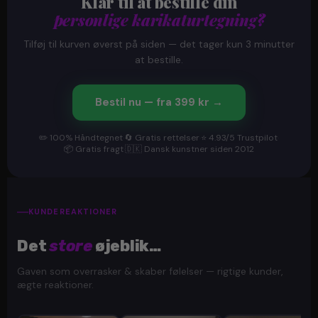
Klar til at bestille din
personlige karikaturtegning?
Tilføj til kurven øverst på siden — det tager kun 3 minutter
at bestille.
Bestil nu — fra 399 kr →
✏️ 100% Håndtegnet
·
🔄 Gratis rettelser
·
⭐ 4.93/5 Trustpilot
·
📦 Gratis fragt
·
🇩🇰 Dansk kunstner siden 2012
KUNDEREAKTIONER
Det
store
øjeblik…
Gaven som overrasker & skaber følelser — rigtige kunder,
ægte reaktioner.