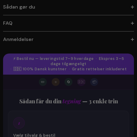
Sådan gør du
FAQ
Anmeldelser
⚡ Bestil nu — leveringstid 7–9 hverdage · Ekspres 3–5
dage tilgængeligt
· 🇩🇰 100% Dansk kunstner · Gratis rettelser inkluderet
✏️
⭐
🔄
🇩🇰
📦
Sådan får du din
tegning
— 3 enkle trin
1
Vælg tilvalg & bestil