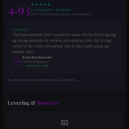
4.93
★
★
★
★
★
★ Trustpilot — Excellent
204+ verificerede danske anmeldelser
★
★
★
★
★
"Kan kun anbefale Julie! Lavede en super flot karikaturtegning,
og da jeg ønskede en rettelse på udkastet, blev det hurtigt
rettet til min fulde tilfredshed. Det er ikke sidste gang jeg
handler her!"
Anni Rasmussen
AR
Fødselsdagsgave
✓ Verificeret køb
Se alle 204+ anmeldelser på Trustpilot →
Levering &
formater
📧