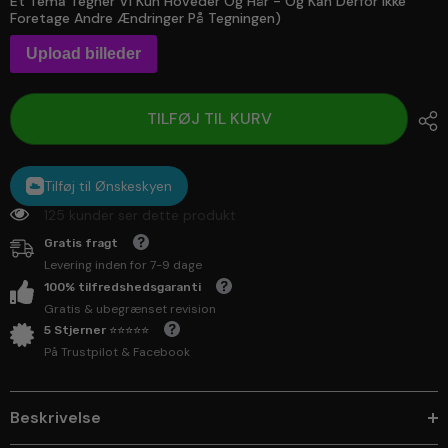
Et Tema Tegner Vi Kun Hoveder Og Hår - Og Kan Derfor Ikke
Foretage Andre Ændringer På Tegningen)
Upload billeder
TILFØJ TIL KURV
Tilføj til Ønskeskyen
125 kunder ser dette produkt
Gratis fragt
Levering inden for 7-9 dage
100% tilfredshedsgaranti
Gratis & ubegrænset revision
5 Stjerner ⭐⭐⭐⭐⭐
På Trustpilot & Facebook
Beskrivelse