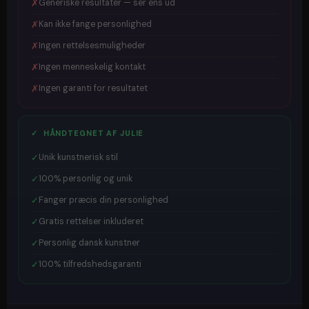
✗
Generiske resultater — ser ens ud
✗
Kan ikke fange personlighed
✗
Ingen rettelsesmuligheder
✗
Ingen menneskelig kontakt
✗
Ingen garanti for resultatet
✓ HÅNDTEGNET AF JULIE
✓
Unik kunstnerisk stil
✓
100% personlig og unik
✓
Fanger præcis din personlighed
✓
Gratis rettelser inkluderet
✓
Personlig dansk kunstner
✓
100% tilfredshedsgaranti