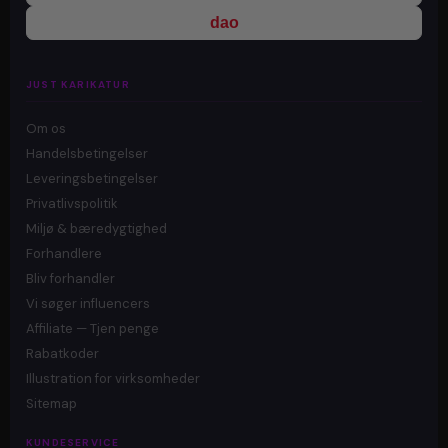
dao
JUST KARIKATUR
Om os
Handelsbetingelser
Leveringsbetingelser
Privatlivspolitik
Miljø & bæredygtighed
Forhandlere
Bliv forhandler
Vi søger influencers
Affiliate — Tjen penge
Rabatkoder
Illustration for virksomheder
Sitemap
KUNDESERVICE