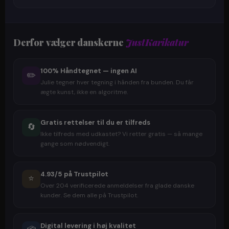
Derfor vælger danskerne
JustKarikatur
100% Håndtegnet — ingen AI
✏️
Julie tegner hver tegning i hånden fra bunden. Du får
ægte kunst, ikke en algoritme.
Gratis rettelser til du er tilfreds
🔄
Ikke tilfreds med udkastet? Vi retter gratis — så mange
gange som nødvendigt.
4.93/5 på Trustpilot
⭐
Over 204 verificerede anmeldelser fra glade danske
kunder. Se dem alle på Trustpilot.
Digital levering i høj kvalitet